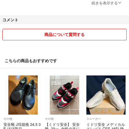
続きを表示する
断捨離を中心に出品しております。
コメント
素人ですので見落としなどあるかもしれません。気になる事がありまし
たら、遠慮なくコメント頂ければと思います。
商品について質問する
また、発送方法についても、匿名ご希望などありましたらお気軽にご相
談ください^_^
週末、休日、祝日は発送出来ない事もあります。
こちらの商品もおすすめです
なるべく迅速に対応したいと思っておりますが、
週末を挟む場合やお急ぎの方はコメントいただければと思います。
それでは、どうぞよろしくお願い致しますm(__)m
その他
その他
スニーカー
安全靴 JIS規格 24.5 3
【ミドリ安全】 安全
ミドリ安全 メディカル
E ほぼ新品
靴 23㎝ 女性の方に…
エレパス CSS-16Si 静