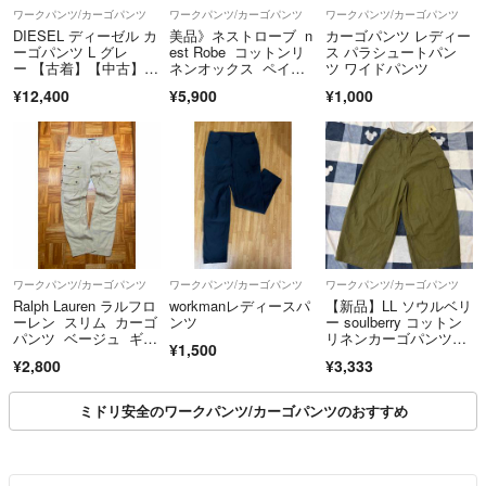
ワークパンツ/カーゴパンツ
ワークパンツ/カーゴパンツ
ワークパンツ/カーゴパンツ
DIESEL ディーゼル カ
美品》ネストローブ n
カーゴパンツ レディー
ーゴパンツ L グレ
est Robe コットンリ
ス パラシュートパン
ー 【古着】【中古】
ネンオックス ペイン
ツ ワイドパンツ
【送料無料】
ターパンツ 2 ライト
¥12,400
¥5,900
¥1,000
カーキ シンチバッ
ク 5ポケット
ワークパンツ/カーゴパンツ
ワークパンツ/カーゴパンツ
ワークパンツ/カーゴパンツ
Ralph Lauren ラルフロ
workmanレディースパ
【新品】LL ソウルベリ
ーレン スリム カーゴ
ンツ
ー soulberry コットン
パンツ ベージュ ギャ
リネンカーゴパンツワ
¥1,500
ル
イド
¥2,800
¥3,333
ミドリ安全のワークパンツ/カーゴパンツのおすすめ