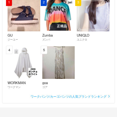
1
2
3
GU
Zumba
UNIQLO
ジーユー
ズンバ
ユニクロ
4
5
WORKMAN
goa
ワークマン
ゴア
ワークパンツ/カーゴパンツの人気ブランドランキング