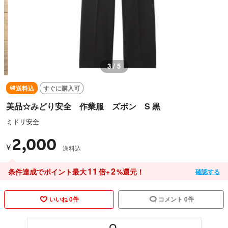
3 / 5
送料込
すぐに購入可
美品☆みどり安全 作業服 ズボン S 黒
ミドリ安全
2,000
¥
送料込
11
2
条件達成でポイント最大
倍+
%還元！
確認する
いいね 0件
コメント 0件