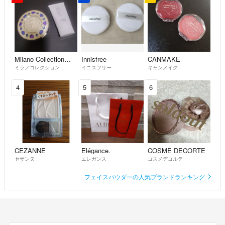
Milano Collection（kanebo）
Innisfree
CANMAKE
ミラノコレクション
イニスフリー
キャンメイク
4
5
6
CEZANNE
Elégance.
COSME DECORTE
セザンヌ
エレガンス
コスメデコルテ
フェイスパウダーの人気ブランドランキング