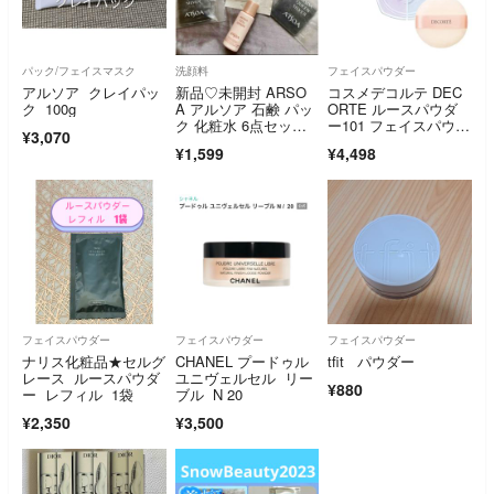
パック/フェイスマスク
洗顔料
フェイスパウダー
アルソア クレイパッ
新品♡未開封 ARSO
コスメデコルテ DEC
ク 100g
A アルソア 石鹸 パッ
ORTE ルースパウダ
ク 化粧水 6点セッ
ー101 フェイスパウダ
¥3,070
ト サンプル
ー
¥1,599
¥4,498
フェイスパウダー
フェイスパウダー
フェイスパウダー
ナリス化粧品★セルグ
CHANEL プードゥル
tfit パウダー
レース ルースパウダ
ユニヴェルセル リー
¥880
ー レフィル 1袋
ブル N 20
¥2,350
¥3,500