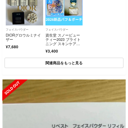
フェイスパウダー
フェイスパウダー
DIORグロウルミナイ
資生堂 スノービュー
ザー
ティー2023 ブライト
ニング スキンケアパ
¥7,680
ウダー おしろい(25g)
¥3,400
⭐️2026新品パフ＆ポー
チ付
関連商品をもっと見る
SOLD OUT