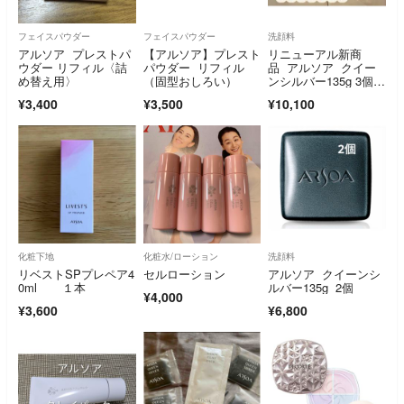
フェイスパウダー
フェイスパウダー
洗顔料
アルソア プレストパ
【アルソア】プレスト
リニューアル新商
ウダー リフィル〈詰
パウダー リフィル
品 アルソア クイー
め替え用〉
（固型おしろい）
ンシルバー135g 3個セ
ット
¥3,400
¥3,500
¥10,100
化粧下地
化粧水/ローション
洗顔料
リベストSPプレペア4
セルローション
アルソア クイーンシ
0ml １本
ルバー135g 2個
¥4,000
¥3,600
¥6,800