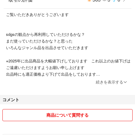
ご覧いただきありがとうございます
sdgsの観点から再利用していただけるかな？
まだ使っていただけるかな？と思った
いろんなジャンル品を出品させていただきます
※2025年に出品商品を大幅値下げしております これ以上のお値下げは
ご遠慮いただけますようお願い申し上げます
出品時にも適正価格より下げて出品をしております
お値下げ希望に関するコメントにはご回答を控えさせていただくことが
続きを表示する
あります
あらかじめご了承ください
コメント
梱包を簡易にさせていただいております ご理解の程宜しくお願い致し
商品について質問する
ます
1500円以上のご購入時にお気持ちのおまけをつけさせていただきます
(梱包に余裕がある場合のみ)