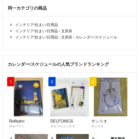
同一カテゴリの商品
子供服
レディース洋服
インテリア/住まい/日用品
化粧品
インテリア/住まい/日用品
›
文房具
おもちゃ
インテリア/住まい/日用品
›
文房具
›
カレンダー/スケジュール
雑誌付録
自宅保管品となります ご理解の上ご購入宜しくお願い致します
カレンダー/スケジュールの人気ブランドランキング
発送は平日のみとさせていただきます
喫煙者 ペットはいません
1
2
3
フルタイムで仕事をしている為 コメントが遅くなることがあります
ご了承ください
お互いが気持ち良くお取引できるよう心がけております どうぞ宜しく
お願い致します
Rollbahn
DELFONICS
サンリオ
ロルバーン
デルフォニックス
サンリオ
4
5
6