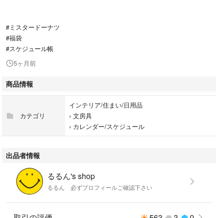
#ミスタードーナツ
#福袋
#スケジュール帳
5ヶ月前
商品情報
インテリア/住まい/日用品
カテゴリ
›
文房具
›
カレンダー/スケジュール
出品者情報
るるん's shop
るるん 必ずプロフィールご確認下さい
取引の評価
563
3
0