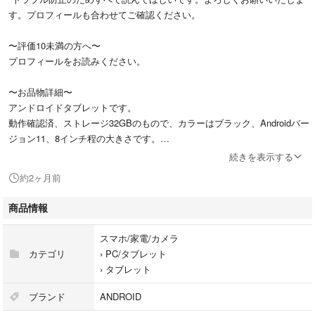
す。プロフィールも合わせてご確認ください。
〜評価10未満の方へ〜
プロフィールをお読みください。
〜お品物詳細〜
アンドロイドタブレットです。
動作確認済、ストレージ32GBのもので、カラーはブラック、Androidバー
ジョン11、8インチ程の大きさです。
元値12000円程。
続きを表示する
充電口はCタイプです。
約2ヶ月前
初期フィルムも貼ったままで、動作確認をしたのみなのでほぼ初期状態で
す。
商品情報
こちらは説明書がありましたので同封します。
スマホ/家電/カメラ
カテゴリ
›
PC/タブレット
〜発送について〜
›
タブレット
*このままの価格で購入でゆうパケット配送になります。
*+1500円でゆうパック配送に変更します。(梱包代、配送代、手間賃等込
ブランド
ANDROID
み)