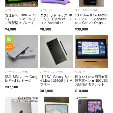
タブレット
タブレット
スマートフォン本体
管理番号：408hw 10.
タブレット キッズ 10
iQOO Neo9 12GB/256
1インチ スマイルゼ
インチ 子供用 Wi-Fi 8
GB ブルー (Snapdrag
ミ最新型タブレット
コア Android 15
on 8 Gen 2 / OriginO
S 6)
¥4,980
¥8,500
¥39,000
スマートフォン本体
スマートフォン本体
タブレット
新品 SIMフリー Goog
【良品】Galaxy S2
描きやすい大画面★高
le Pixel 6a セージ
4 Ultra｜256GB｜SIM
速充電ペン★NECVS3
フリー
お絵描きタブレット
¥37,100
¥81,900
¥10,000