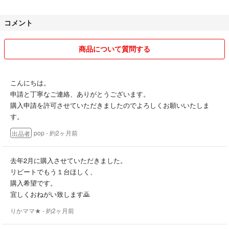
②お品物について
コメント
𖤐開封済みの品は不備がないか確認して出品しており、不具合があれば
明記しています。
𖤐商品詳細は画像か説明に書いており、その通りの品を発送しておりま
商品について質問する
す。実物が届いてから自分の想像と違う等の不満を言われてもどうしよ
うもないので、説明が理解できない方は購入しないでください。フリマ
を使わず公式ショップ等で購入することをおすすめします。
こんにちは。
申請と丁寧なご連絡、ありがとうございます。
.˚｡⋆ ༊ .˚｡.𖤐˚｡⋆ ༊ .˚｡.˚｡⋆ ༊ .˚｡.𖤐˚｡⋆ ༊ .˚｡.˚｡⋆ ༊ .˚｡.𖤐˚｡⋆ ༊ .˚｡.𖤐˚｡⋆
購入申請を許可させていただきましたのでよろしくお願いいたしま
༊ .˚｡
す。
pop
- 約2ヶ月前
出品者
〜コメントを書き込んだ方のみお読みください〜
こちらの返信後検討中か購入を辞退するか等の意思表示をお願いしま
去年2月に購入させていただきました。
す。
リピートでもう１台ほしく、
上記回答が無い場合冷やかし、悪戯コメントと区別がつかないため、2
購入希望です。
日経過でブラックリストに入れています。
宜しくおねがい致します🙇
りかママ★
- 約2ヶ月前
〜評価10未満の方のみお読みください〜
現在取り引きをお断りしております。（※理由は最下部に記載）