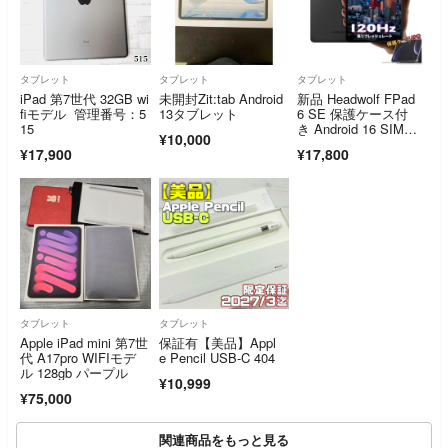
タブレット
タブレット
タブレット
iPad 第7世代 32GB wi
未開封Zit:tab Android
新品 Headwolf FPad
fiモデル 管理番号：5
13タブレット
6 SE 保護ケース付
15
き Android 16 SIMフ
¥10,000
リー タブレット
¥17,900
¥17,800
タブレット
タブレット
Apple iPad mini 第7世
保証有【美品】Appl
代 A17pro WIFIモデ
e Pencil USB-C 404
ル 128gb パープル
¥10,999
¥75,000
関連商品をもっと見る