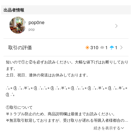
*合計金額が5000円以下になる場合はゆうパックへの変更はお断りしま
出品者情報
す。
pop0ne
*ゆうパックとゆうパケットの違い、配送方法等を理解していない方は購
pop
入しないでください。
*ゆうパケットには破損保証が無いので、ゆうパックへの変更を強くおす
すめします。
取引の評価
310
1
1
*梱包資材にリサイクル品を使用することがあります。
短いので①と②を必ずお読みください。大幅な値下げはお断りしており
*購入後の配送方法の変更は不可能です。購入前にご連絡ください。
ます。
土日、祝日、連休の発送はお休みしております。
*画像に写っているものがすべてです。
アクセサリーや箱は付きません。
.˚｡⋆ ༊ .˚｡.𖤐˚｡⋆ ༊ .˚｡.˚｡⋆ ༊ .˚｡.𖤐˚｡⋆ ༊ .˚｡.˚｡⋆ ༊ .˚｡.𖤐˚｡⋆ ༊ .˚｡.𖤐˚｡⋆
༊ .˚｡
①取引について
𖤐トラブル防止のため、商品説明欄は最後までお読みください。
𖤐無言取引歓迎しておりますが、受け取りが遅れる等購入者様都合の問
題が起こった場合一言ご連絡お願いいたします。
続きを表示する