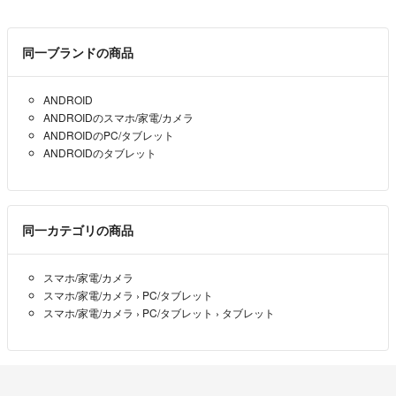
そのため購入申請を無しにしておりましたが有りに変更し、評価の少な
い方の申請は取り消しすることにしました。
同一ブランドの商品
・他の方と無事にお取り引きが完了している事が確認できましたら申請
を通す事を考慮しております。
・電化製品とトレカ類のみこの措置を取っております。
ANDROID
ANDROIDのスマホ/家電/カメラ
ANDROIDのPC/タブレット
※受け取り通知をしない、商品説明を読まない、商品説明を理解せずク
ANDROIDのタブレット
レームや評価をする、取り引き開始後に変更不可能な条件を付ける等、
立て続けに不快なやり取りがあったため。
同一カテゴリの商品
スマホ/家電/カメラ
スマホ/家電/カメラ
›
PC/タブレット
スマホ/家電/カメラ
›
PC/タブレット
›
タブレット