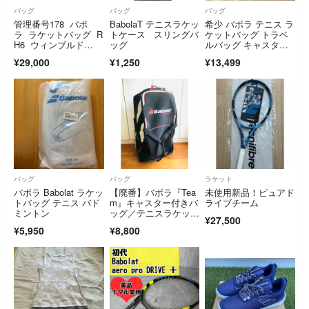
バッグ
バッグ
バッグ
管理番号178 バボ
BabolaT テニスラケッ
希少 バボラ テニス ラ
ラ ラケットバッグ R
トケース スリングバ
ケットバッグ トラベ
H6 ウィンブルド
ッグ
ルバッグ キャスター
ン Wimbledonブラン
付 ブルー 青
¥29,000
¥1,250
¥13,499
ド
バッグ
バッグ
ラケット
バボラ Babolat ラケッ
【廃番】バボラ『Tea
未使用新品！ピュアド
トバッグ テニス バド
m』キャスター付きバ
ライブチーム
ミントン
ッグ／テニスラケット
¥27,500
／入手困難／遠征
¥5,950
¥8,800