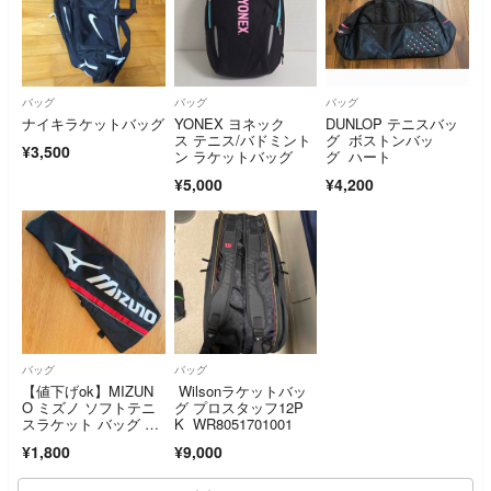
バッグ
バッグ
バッグ
ナイキラケットバッグ
YONEX ヨネック
DUNLOP テニスバッ
ス テニス/バドミント
グ ボストンバッ
¥3,500
ン ラケットバッグ
グ ハート
¥5,000
¥4,200
バッグ
バッグ
【値下げok】MIZUN
Wilsonラケットバッ
O ミズノ ソフトテニ
グ プロスタッフ12P
スラケット バッグ ケ
K WR8051701001
ース
¥1,800
¥9,000