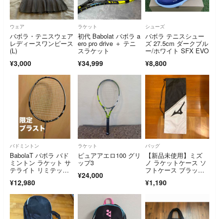
ウェア
ラケット
シューズ
バボラ・テニスウェア
初代 Babolat バボラ a
バボラ テニスシュー
レディースワンピース
ero pro drive ＋ テニ
ズ 27.5cm ダークブル
(L)
スラケット
ー/ホワイト SFX EVO
¥3,000
¥34,999
¥8,800
バドミントン
ラケット
バッグ
BabolaT バボラ バド
ピュアアエロ100 グリ
【新品未使用】ミズ
ミントン ラケット サ
ップ3
ノ ラケットケース ソ
テライト リミテッ
フトケース ブラック×
¥24,000
ド ブラスト
ホワイト 1本用
¥12,980
¥1,190