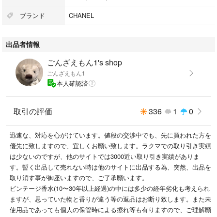
ブランド
CHANEL
出品者情報
ごんざえもん1's shop
ごんざえもん1
本人確認済
取引の評価
336
1
0
迅速な、対応を心がけています。値段の交渉中でも、先に買われた方を
優先に致しますので、宜しくお願い致します。ラクマでの取り引き実績
は少ないのですが、他のサイトでは3000近い取り引き実績がありま
す。暫く出品して売れない時は他のサイトに出品する為、突然、出品を
取り消す事が御座いますので、ご了承願います。
ビンテージ香水(10〜30年以上経過)の中には多少の経年劣化も考えられ
ますが、思っていた物と香りが違う等の返品はお断り致します。また未
使用品であっても個人の保管時による擦れ等も有りますので、ご理解願