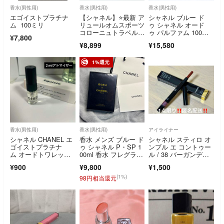
香水(男性用)
香水(男性用)
香水(男性用)
エゴイストプラチナ
【シャネル】⭐️最新 ア
シャネル ブルー ド
ム 100ミリ
リュールオムスポーツ
ゥ シャネル オード
コローニュトラベルス
ゥ パルファム 100m
¥7,800
プレイ本体レフィル
l CHANEL Bleu de Ch
¥8,899
¥15,580
anel EDP ④
1%還元
香水(男性用)
香水(男性用)
アイライナー
シャネル CHANEL エ
香水 メンズ ブルー ド
シャネル スティロ オ
ゴイストプラチナ
ゥ シャネル P・SP 1
ンブル エ コントゥー
ム オードトワレット
00ml 香水 フレグラン
ル / 38 バーガンデ
２ml
ス… Bleu de chanel p
ィ ペルレ
¥900
¥9,800
¥1,500
arfum
(1%)
98円相当還元