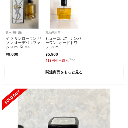
香水(男性用)
香水(男性用)
イヴ サンローラン リ
ヒューゴボス ナンバ
ブレ オーデパルファ
ーワン オードトワ
ム 90ml Ku722
レ 50ml
¥9,000
¥5,900
(7%)
413円相当還元
関連商品をもっと見る
SOLD OUT