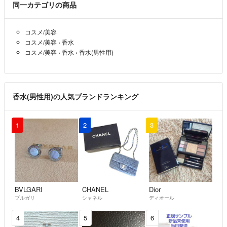
同一カテゴリの商品
コスメ/美容
コスメ/美容
›
香水
コスメ/美容
›
香水
›
香水(男性用)
香水(男性用)の人気ブランドランキング
1
2
3
BVLGARI
CHANEL
Dior
ブルガリ
シャネル
ディオール
4
5
6