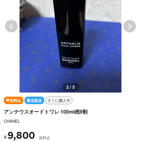
2 / 5
送料込
匿名配送
すぐに購入可
アンテウスオードトワレ 100ml残9割
CHANEL
9,800
¥
送料込