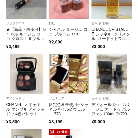
リップグロス
口紅
香水(女性用)
★【新品・未使用】シ
シャネル ルージュ コ
CHANEL CRISTALL
ャネル ルージュ コ
コ ブルーム 110
E シャネル クリスタ
コ グロス 119 ブルジ
ル オードゥトワレッ
¥2,890
ュワジー CHANEL★
ト 50ml
¥3,499
¥3,000
アイシャドウ
マニキュア
香水(男性用)
CHANEL レ キャト
限定色🎀未使用✨シャ
ディオール Dior ソバ
ル オンブル アイシャ
ネルネイル💅ヴェル
ージュ オードゥ パル
ドウ 4色パレット ブ
ニ 773
ファン100ml Ds723
ラウン系 226
¥3,500
¥3,199
¥9,000
7%還元