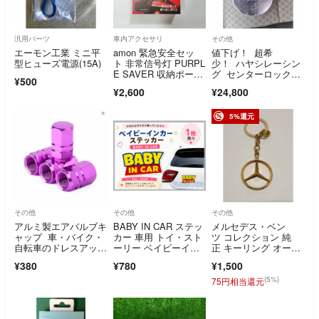
汎用パーツ
車内アクセサリ
その他
エーモン工業 ミニ平
amon 緊急安全セッ
値下げ！ 超希
型ヒューズ電源(15A)
ト 非常信号灯 PURPL
少！ ハヤシレーシン
E SAVER 収納ポーチ
グ センターロックホ
¥500
付
イールナット用ソケッ
¥2,600
¥24,800
トレンチ！
5%還元
その他
その他
その他
アルミ製エアバルブキ
BABY IN CAR ステッ
メルセデス・ベン
ャップ 車・バイク・
カー 車用 トイ・スト
ツ コレクション 純
自転車のドレスアッ
ーリー ベイビーイン
正 キーリング オープ
プ パープルA
カー
ンスター ゴールド
¥380
¥780
¥1,500
(5%)
75円相当還元