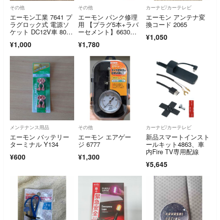
その他
その他
カーナビ/カーテレビ
エーモン工業 7641 プ
エーモン パンク修理
エーモン アンテナ変
ラグロック式 電源ソ
用 【プラグ5本+ラバ
換コード 2065
ケット DC12V車 80W
ーセメント】6630～6
¥1,050
以下
632
¥1,000
¥1,780
メンテナンス用品
その他
カーナビ/カーテレビ
エーモン バッテリー
エーモン エアゲー
新品スマートインスト
ターミナル Y134
ジ 6777
ールキット4863、車
内Fire TV専用配線
¥600
¥1,300
¥5,645