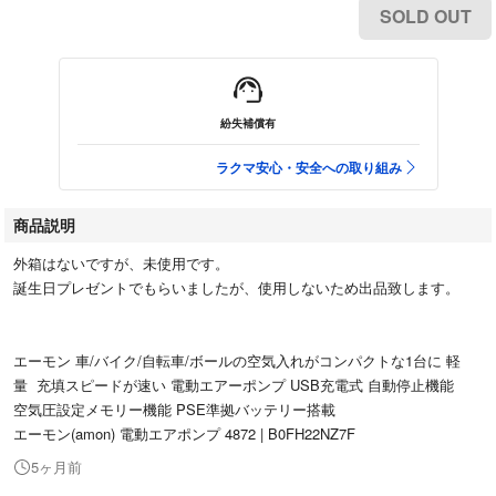
SOLD OUT
紛失補償有
ラクマ安心・安全への取り組み
商品説明
外箱はないですが、未使用です。
誕生日プレゼントでもらいましたが、使用しないため出品致します。
エーモン 車/バイク/自転車/ボールの空気入れがコンパクトな1台に 軽
量 充填スピードが速い 電動エアーポンプ USB充電式 自動停止機能
空気圧設定メモリー機能 PSE準拠バッテリー搭載
エーモン(amon) 電動エアポンプ 4872 | B0FH22NZ7F
5ヶ月前