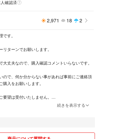
本人確認済
2,971
18
2
理です。
ーリターンでお願いします。
で大丈夫なので、購入確認コメントいらないです。
いので、何か分からない事があれば事前にご連絡頂
ご購入をお願いします。
ご要望は受付いたしません。
続きを表示する
と手間が掛かるので、間違いで購入・支払いをして
ずに必ず発送します。
べく最安値で送らせて頂きますのでご了承くださ
商品について質問する