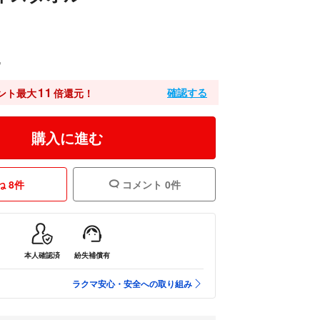
込
11
確認する
ント最大
倍還元！
購入に進む
 8件
コメント 0件
本人確認済
紛失補償有
ラクマ安心・安全への取り組み