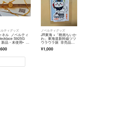
ベルティグッズ
ノベルティグッズ
ャネル ノベルティ
JR東海 ×「映画ちいか
Necklace S925G
わ」東海道新幹線ツツ
• 新品・未使用• CH
ウラウラ旅 非売品特
EL
典第1弾オリジナルダ
,600
¥1,000
イカットステッカー 4
枚セット