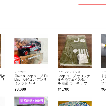
ミニカー
ノベルティグッズ
ミ
品#
AW/'18 Jeepジープ Ru
Jeep ジープ オリジナ
未
オリ
biconルビコン アンリ
ル今治フェイスタオ
バ
ト
ミテッド 1/64
ル 新品 カーキ アウト
プ
ドア
¥3,680
¥1,700
¥6