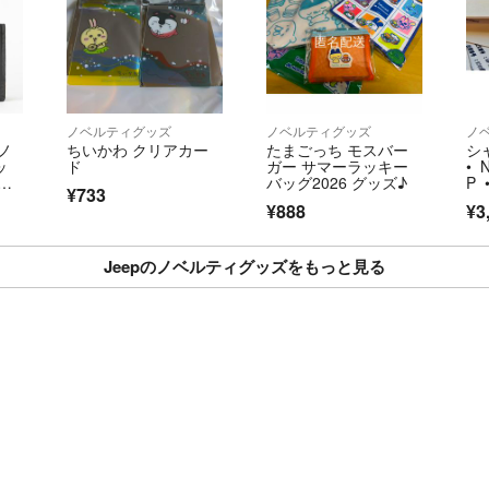
ノベルティグッズ
ノベルティグッズ
ノ
 ノ
ちいかわ クリアカー
たまごっち モスバー
シ
ッ
ド
ガー サマーラッキー
• 
ッ
バッグ2026 グッズ♪
P 
¥733
AN
¥888
¥3
Jeepのノベルティグッズをもっと見る