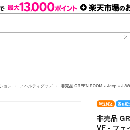
ション
ノベルティグッズ
非売品 GREEN ROOM × Jeep × J
送料込
匿名配
非売品 GRE
VE - フ