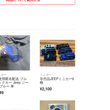
ニカー
ミニカー
使用匿名配送 プル
非売品JEEPミニカー6
ックカー Jeep ジー
種
 ブルー 車
¥2,100
49