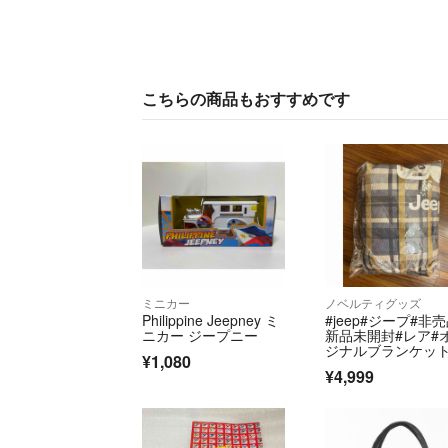
こちらの商品もおすすめです
ミニカー
ノベルティグッズ
Philippine Jeepney ミ
#jeep#ジープ#非売
ニカー ジープニー
新品未開封#レア#
ジナルブランケッ
¥1,080
¥4,999