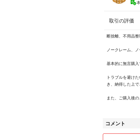
取引の評価
断捨離、不用品整
ノークレーム、ノ
基本的に無言購入
トラブルを避けた
き、納得した上で
また、ご購入後の
ページが消えたり
もキャンセルはせ
コメント
発送方法は、なる
い。