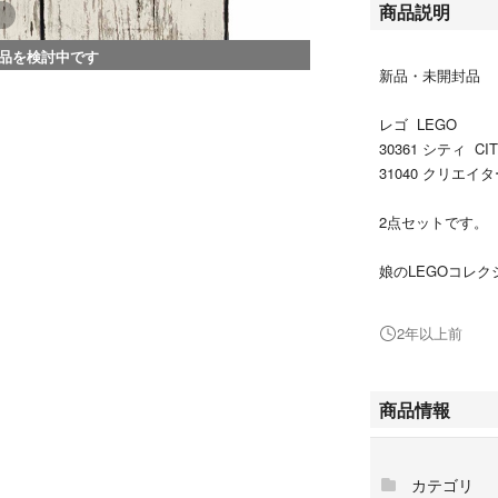
商品説明
品を検討中です
新品・未開封品
レゴ LEGO
30361 シティ C
31040 クリエ
2点セットです。
娘のLEGOコレ
すっかり存在も忘
2年以上前
お探しの方、いか
但し
商品情報
個人での長期自宅
細かいことが気に
ご購入をお控え下
カテゴリ