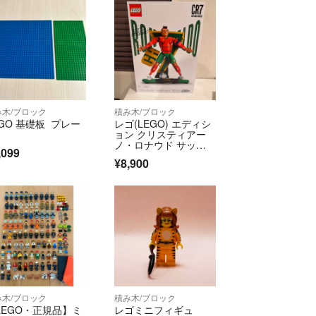
み木/ブロック
積み木/ブロック
EGO 基礎板 プレー
レゴ(LEGO) エディシ
ョン クリスティアー
ノ・ロナウド サッカ
,099
ーレジェンド 43016(1
¥8,900
個)
み木/ブロック
積み木/ブロック
LEGO・正規品】ミ
レゴミニフィギュ