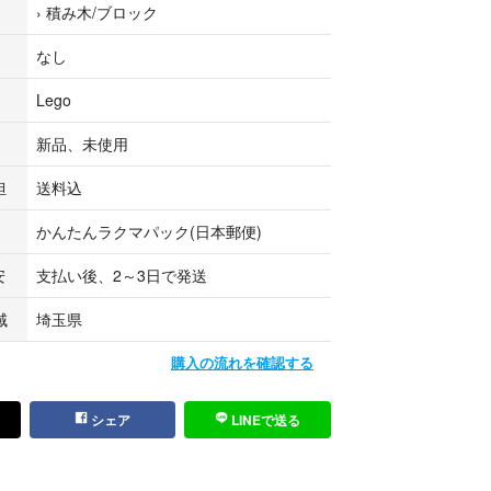
›
積み木/ブロック
げ考えておりません。
出品していますので
なし
合がございます。
Lego
新品、未使用
担
送料込
マタニティ
かんたんラクマパック(日本郵便)
安
支払い後、2～3日で発送
域
埼玉県
購入の流れを確認する
シェア
LINEで送る