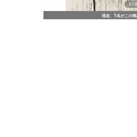
1 / 2
1
現在、
名がこの商