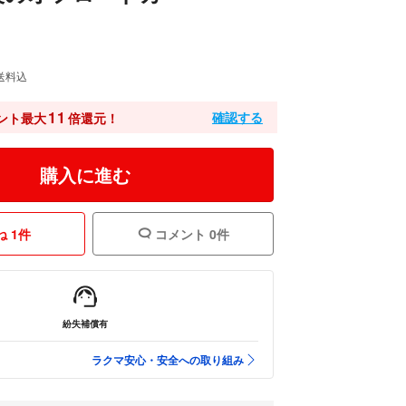
送料込
11
確認する
ント最大
倍還元！
購入に進む
 1件
コメント 0件
紛失補償有
ラクマ安心・安全への取り組み