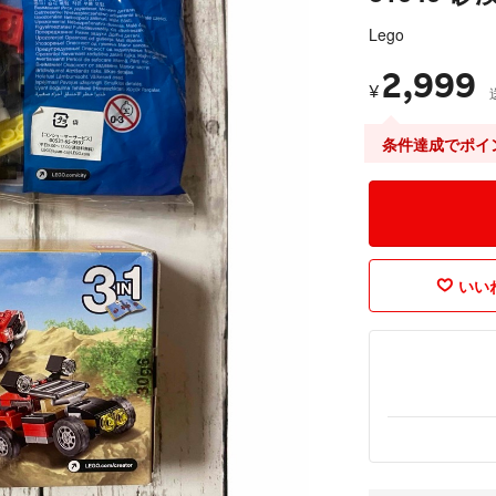
Lego
2,999
¥
条件達成でポイ
いいね