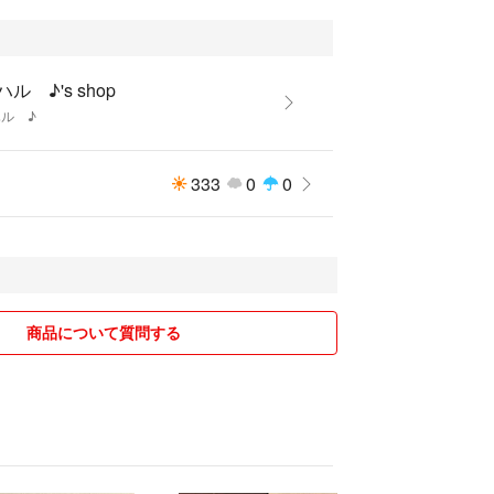
ハル ♪'s shop
ハル ♪
333
0
0
商品について質問する