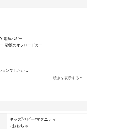
ITY 消防バギー
イター 砂漠のオフロードカー
クションでしたが
れていたそうです。
続きを表示する
がでしょうか？
保管品です。
なる方は
キッズ/ベビー/マタニティ
さいませ。
›
おもちゃ