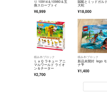
り 10914＆10980＆互
賊船とミッドガル
換スロープトイ
大蛇
¥6,999
¥18,000
積み木/ブロック
積み木/ブロック
ＬａＱ ラキュー アニ
新品未開封 lego 
マルワールド ライオ
ナ🌴
ン＆チーター
¥1,400
¥2,700