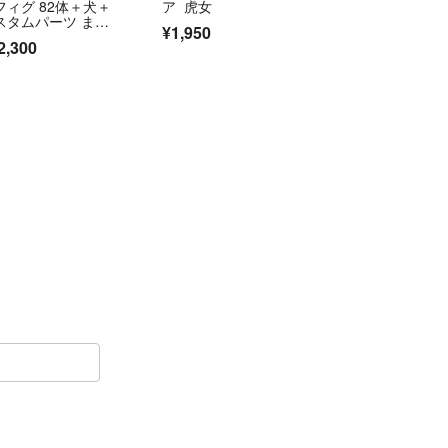
フィグ 82体＋犬＋
ア 虎女
スタムパーツ まと
¥1,950
売り
2,300