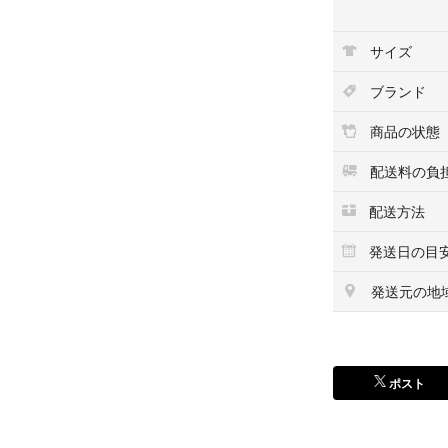
現段階ではお値下
また他サイトにも
サイズ
突如取り下げる場
ブランド
#レゴ
#LEGO
商品の状態
#30361
#31040
配送料の負
#キッズ/ベビー/
配送方法
#おもちゃ
#積み木/ブロック
発送日の目
発送元の地
ポスト