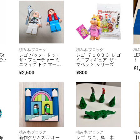
積み木/ブロック
積み木/ブロック
積
Cr
レゴ バック・トゥ・
レゴ ７１０３３ レゴ
L
空ウ
ザ・フューチャー ミ
ミニフィギュア ザ・
ト
ニフィグ ドク マーテ
マペッツ シリーズ
¥1
ィ
¥2,500
¥800
積み木/ブロック
積み木/ブロック
積
 海
新作グリムス♡ オー
レゴ ワニ、鳥、木
【