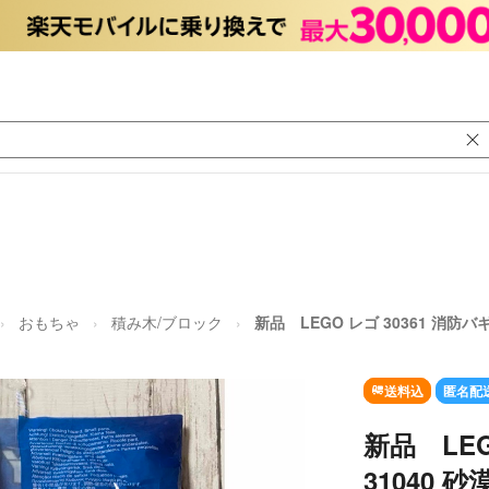
おもちゃ
積み木/ブロック
新品 LEGO レゴ 30361 消防
送料込
匿名配
新品 LEG
31040