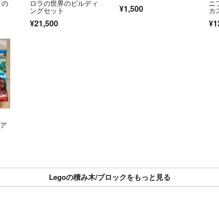
ドの
ロラの世界のビルディ
ニ
¥1,500
ングセット
カ
め
¥21,500
¥1
モア
Legoの積み木/ブロックをもっと見る