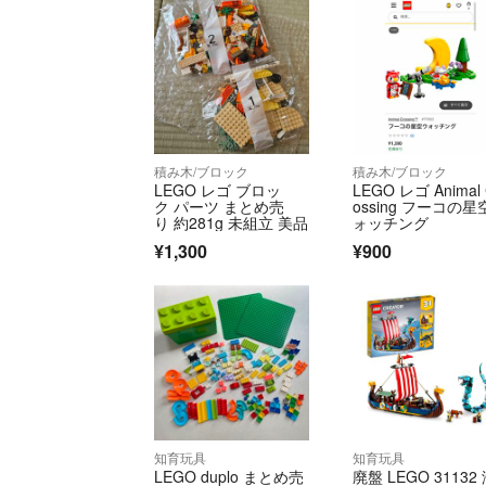
積み木/ブロック
積み木/ブロック
LEGO レゴ ブロッ
LEGO レゴ Animal 
ク パーツ まとめ売
ossing フーコの星
り 約281g 未組立 美品
ォッチング
¥1,300
¥900
知育玩具
知育玩具
LEGO duplo まとめ売
廃盤 LEGO 31132