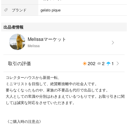
袖丈25cm
肩幅25.5cm
ブランド
gelato pique
股下17.5cm
裾幅9cm
出品者情報
●素材：ポリエステル100%
Melissaマーケット
手洗い可
Melissa
【商品説明】
●マリオになりきれるBABYロンパース
取引の評価
202
2
1
●生地はふんわりと軽く柔らかなベビモコ素材を使用しました。
コレクターハウスから新規一転、
ミニマリストを目指して、絶賛断捨離中の社会人です。
●BABYMOCO（ベビモコ）…「子供たちにもgelatopiqueの洋服を届けた
要らなくなったものや、家族の不要品も代行で出品してます。
い」という想いから生まれた、羽毛のように軽くふんわりとした“ベビモ
大人としての常識や分別はわきまえているつもりです。お取り引きに関
コ”。生え立てのようにライトな短毛で、ふっくらとしたボリュームと繊
しては誠実な対応をさせていただきます。
細な質感を表現した、夢のようなタッチのMOCOMOCOです。
●着るだけでマリオになれるなりきりロンパース。フードのツバやＭマー
《ご購入時の注意点》
クなど細部まで再現にこだわりました。ハロウィンパーティや写真撮影に
もおすすめです。