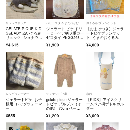
リュックサック
ベビースタイ/よだれかけ
おくるみ/ブランケット
GELATE PIQUE KID
ジェラート ピケ ドリ
【おまけつき】ジェラ
S&BABY ぬいぐるみ
ーミーベア柄６重ガー
ートピケブランケッ
リュック シュナウザ
ゼスタイ PBGG26300
ト くまのおくるみ
ー
8 よだれかけ
¥4,615
¥1,900
¥4,000
レッグウォーマー
ジャケット/上着
水筒
ジェラートピケ お子
gelato pique ジェラー
【KIDS】アイスクリ
様用 レッグウォーマ
トピケ ブルゾン（そ
ームベア柄ボトルホル
ー
の他） 70cm ベージ
ダー
ュ 【古着】【中古】
¥555
¥1,200
¥3,000
【送料無料】