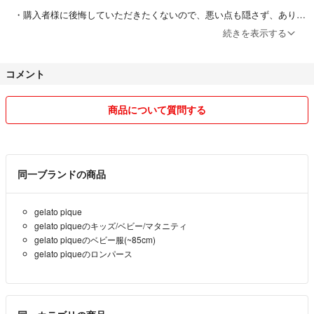
・購入者様に後悔していただきたくないので、悪い点も隠さず、ありの
ままを記載します。商品の状態は厳しく見て記載します。
#gelatopique
続きを表示する
#Kids＆Baby
・出品商品は全て即購入可能です。
#ジェラートピケ
コメント
・値下げ交渉はコメントではなく、値下げ申請機能にてお願いします。
#ジェラピケ
条件が合えば値下げします。
#マリオ
・取り置きはしておりません。
#スーパーマリオ
商品について質問する
・ご購入いただきました商品は、頂いたスピード発送バッジに恥じぬよ
う、可能な限り即日発送させていただきます。
同一ブランドの商品
〇非喫煙者
〇ペットはいません
gelato pique
gelato piqueのキッズ/ベビー/マタニティ
宜しくお願い致します。
gelato piqueのベビー服(~85cm)
gelato piqueのロンパース