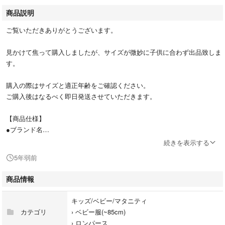
商品説明
ご覧いただきありがとうございます。
見かけて焦って購入しましたが、サイズが微妙に子供に合わず出品致しま
す。
購入の際はサイズと適正年齢をご確認ください。
ご購入後はなるべく即日発送させていただきます。
【商品仕様】
●ブランド名
gelato pique Kids＆Baby ジェラピケ
続きを表示する
5年弱前
●商品名
スーパーマリオ ジュニア ONLINE限定 マリオ ロンパース
商品情報
●サイズ
キッズ/ベビー/マタニティ
70サイズ 〜6か月 （首すわり期）
カテゴリ
›
ベビー服(~85cm)
バスト62cm
›
ロンパース