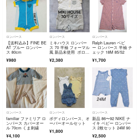
ロンパース
ロンパース
ロンパース
【送料込み】FINE BE
ミキハウス ロンパー
Ralph Lauren ベビ
AT ブルー ロンパー
ス 70 半袖 フォーマル
ー ロンパース 半袖 チ
ス 80cm
風 新品未使用 ポロシ
ェック 18M 85/52
ャツ風
¥980
¥2,380
¥1,700
ロンパース
ロンパース
ロンパース
familiar ファミリア ロ
ボディロンパース、オ
新品 86〜92 NIKE ナ
ンパース カバーオー
ーバーオールセット
イキ ベビー ロンパー
ル 70cm くま刺繍
ス 2枚セット 24M 90
¥1,800
¥4,100
¥2,500