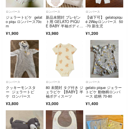
ロンパース
ロンパース
ロンパース
ジェラートピケ gelat
新品未開封 プレゼン
【値下可】 gelatopiqu
o piqu ロンパース70c
ト用 GELATO PIQU
é 2Wayロンパース 50
m
E BABY 半袖ボディス
-70 新生児
ーツ ロンパース 80サ
¥1,900
¥3,980
¥1,200
イズ 女の子
ロンパース
ロンパース
ロンパース
クッキーモンスタ
80 未開封 タグ付き ジ
gelato pique ジェラー
ー ジェラートピ
ェラピケ 【BABY】半
トピケ 動物柄ロンパ
ケ ロンパース
袖ボディスーツ
ース 総柄 70-80
¥3,800
¥3,000
¥1,400