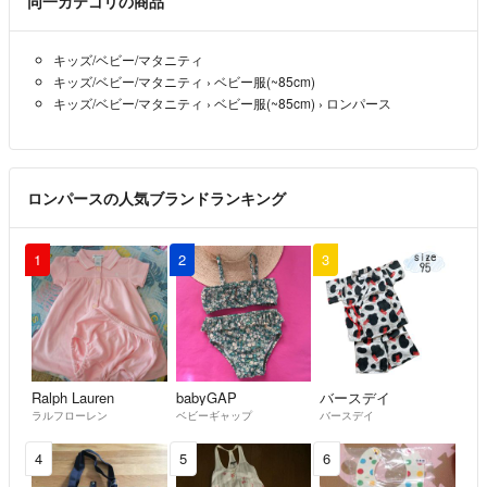
同一カテゴリの商品
キッズ/ベビー/マタニティ
キッズ/ベビー/マタニティ
›
ベビー服(~85cm)
キッズ/ベビー/マタニティ
›
ベビー服(~85cm)
›
ロンパース
ロンパースの人気ブランドランキング
1
2
3
Ralph Lauren
babyGAP
バースデイ
ラルフローレン
ベビーギャップ
バースデイ
4
5
6