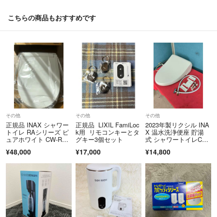
こちらの商品もおすすめです
その他
その他
その他
正規品 INAX シャワー
正規品 LIXIL FamiLoc
2023年製リクシル INA
トイレ RAシリーズ ピ
k用 リモコンキーとタ
X 温水洗浄便座 貯湯
ュアホワイト CW-RAA
グキー3個セット
式 シャワートイレCW-
2／
RG1
¥48,000
¥17,000
¥14,800