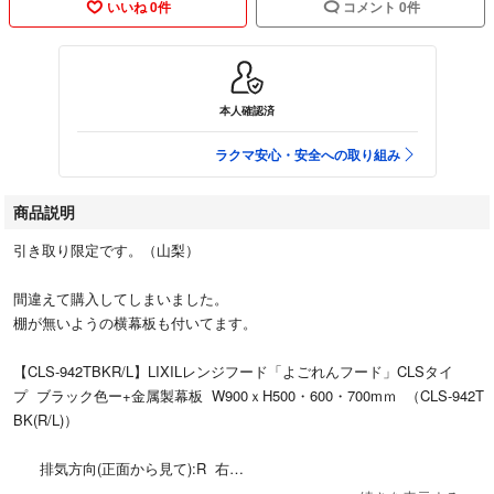
いいね 0件
コメント 0件
本人確認済
ラクマ安心・安全への取り組み
商品説明
引き取り限定です。（山梨）
間違えて購入してしまいました。
棚が無いようの横幕板も付いてます。
【CLS-942TBKR/L】LIXILレンジフード「よごれんフード」CLSタイ
プ ブラック色ー+金属製幕板 W900ｘH500・600・700mｍ （CLS-942T
BK(R/L)）
排気方向(正面から見て):R 右
本体＋幕板＝高さ【ブラック色】:60cm RFP-9-565HTBK