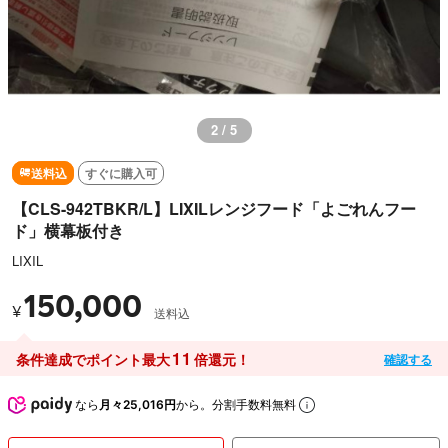
2 / 5
送料込
すぐに購入可
【CLS-942TBKR/L】LIXILレンジフード「よごれんフー
ド」横幕板付き
LIXIL
150,000
¥
送料込
11
条件達成でポイント最大
倍還元！
確認する
なら
月々25,016円
から。分割手数料無料