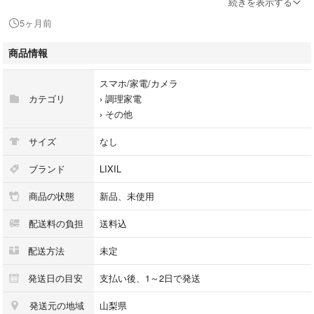
続きを表示する
リモコン:不要 0
5ヶ月前
横幕板(レンジフード横に吊り戸付かない場合):60cm
商品情報
スマホ/家電/カメラ
カテゴリ
›
調理家電
›
その他
サイズ
なし
ブランド
LIXIL
商品の状態
新品、未使用
配送料の負担
送料込
配送方法
未定
発送日の目安
支払い後、1～2日で発送
発送元の地域
山梨県