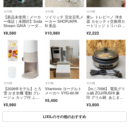
その他
その他
その他
【新品未使用｜メーカ
ソイリッチ 完全豆乳メ
東レ トレビーノ 浄水
ー保証｜未開封】Soda
ーカー SHOPJAPA
器 カセッティ交換用カ
Stream GAIA ソーダス
N 美品
ートリッジ トリハロメ
トリーム ガイア 炭酸
タン除去 MKCT2J-Z2
¥8,580
¥10,980
¥2,222
水メーカー
個
その他
その他
その他
【2026年モデル】とろ
Vitantonio ヨーグルト
【m△7006】 電気グリ
雪 かき氷機 電動 グレ
メーカー VYG-60-W
ル鍋 ZOJIRUSHI 象
ージュ カップ付 ふわ
印 グリル鍋 あじま
¥5,400
ふわ レシピブック バ
る EP-LB10-XA
¥5,980
¥3,800
ラ氷 コンパクト収納 D
TS-B5R
LIXILのその他のおすすめ