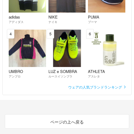
adidas
NIKE
PUMA
アディダス
ナイキ
プーマ
4
5
6
UMBRO
LUZ e SOMBRA
ATHLETA
アンブロ
ルースイソンブラ
アスレタ
ウェアの人気ブランドランキング
ページの上へ戻る