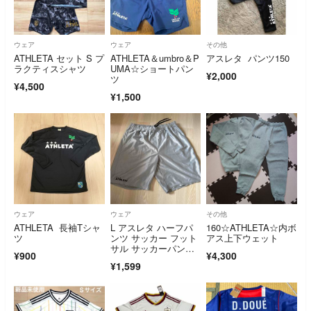
ウェア
ウェア
その他
ATHLETA セット S プ
ATHLETA＆umbro＆P
アスレタ パンツ150
ラクティスシャツ
UMA☆ショートパン
¥2,000
ツ
¥4,500
¥1,500
ウェア
ウェア
その他
ATHLETA 長袖Tシャ
L アスレタ ハーフパ
160☆ATHLETA☆内ボ
ツ
ンツ サッカー フット
アス上下ウェット
サル サッカーパン
¥900
¥4,300
ツ ATHLETA
¥1,599