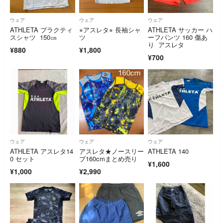
ウェア
ウェア
ウェア
ATHLETA プラクティ
⭐︎アスレタ⭐︎ 長袖シャ
ATHLETA サッカー ハ
スシャツ 150㎝
ツ
ーフパンツ 160 傷あ
り アスレタ
¥880
¥1,800
¥700
ウェア
ウェア
ウェア
ATHLETA アスレタ14
アスレタ★ノースリー
ATHLETA 140
0 セット
ブ160cmまとめ売り
¥1,600
¥1,000
¥2,990