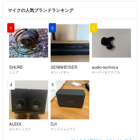
マイクの人気ブランドランキング
1
2
3
SHURE
SENNHEISER
audio-technica
シュア
ゼンハイザー
オーディオテクニカ
4
5
AUDIX
DJI
オーディックス
ディージェイアイ