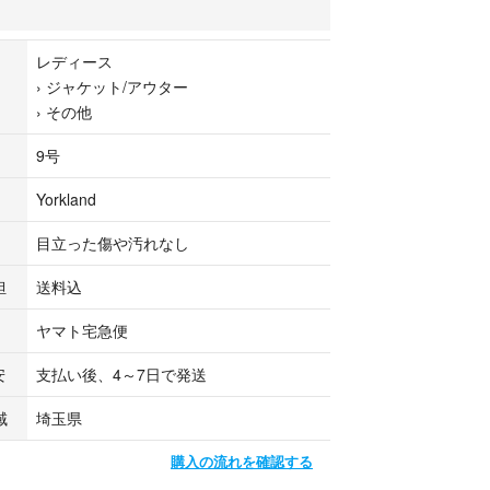
ットン混
ュ
レディース
断基準となります。光の加減や反射、ご覧の機種や
›
ジャケット/アウター
より実際の色味と異なる場合がございます。
›
その他
ある場合はその一部分のみ撮影を行っております。
9号
い箇所にも同じようなスレ傷や汚れがある場合がご
Yorkland
なる点がある場合に記載しています↓
目立った傷や汚れなし
担
送料込
ヤマト宅急便
安
支払い後、4～7日で発送
域
埼玉県
購入の流れを確認する
販売商品に関して■