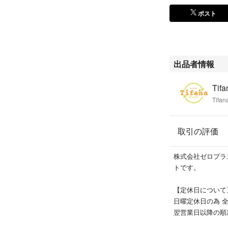
出品中の商品は実
ポスト
す。
その場合、弊社の
程度のお時間をい
※商品により、1
出品者情報
【お値下げについ
※当店では不定期
Ti
誠に恐れ入ります
Tif
はお断りさせてい
【他のアイテムを
取引の評価
当店では複数の商
本アイテム以外を
株式会社ゼロプラ
マ店】で検索いた
トです。
#リサイクルティ
【定休日について
日曜定休日の為 
翌営業日以降の順