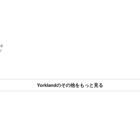
※匿名配送ではご
＝＝＝＝＝＝＝＝
こちらのアカウン
よって運営されて
▼特商法
フォ
https://fril.jp/ts/
ッ
▼返品特約
https://fril.jp/ts/
Yorklandのその他をもっと見る