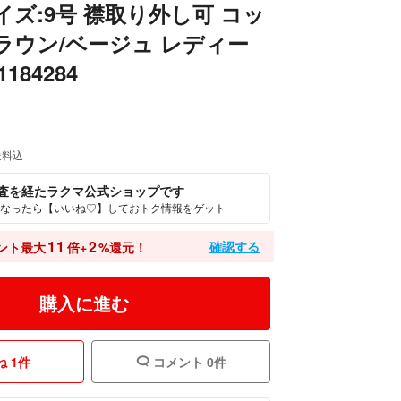
イズ:9号 襟取り外し可 コッ
ラウン/ベージュ レディー
1184284
送料込
査を経たラクマ公式ショップです
なったら【いいね♡】しておトク情報をゲット
11
2
確認する
ント最大
倍+
%還元！
購入に進む
 1件
コメント 0件