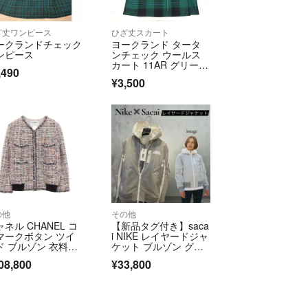
をよくご確認いただき、ご了承の上ご購入をお願い
ざ丈ワンピース
ひざ丈スカート
ークランドチェック
ヨークランド タータ
具合が発覚した上でご返品をご希望の場合は、評価
ンピース
ンチェック ウールス
ジにてご連絡をお願い致します。評価後のご返品は
カート 11AR グリー
,490
ン 膝下
せん。
¥3,500
受取拒否は別途送料の請求とします。
？】
10店舗以上を展開しているリサイクルショップ
提供」をモットーに出品中！
ンボイス番号記載書類)の発行について】
な場合は別途お申し付けください。
の他
その他
したものを商品の発送とともに同封させていただきま
ネル CHANEL コ
【新品タグ付き】saca
マークボタン ツイ
i NIKE レイヤードジャ
データによるメール送信は行っておりませんので、ご
ド ブルゾン 衣料
ケット ブルゾン グレ
 アウター コット
ー
08,800
¥33,800
 レディース マルチ
ラー 【中古】
便の配送となります。