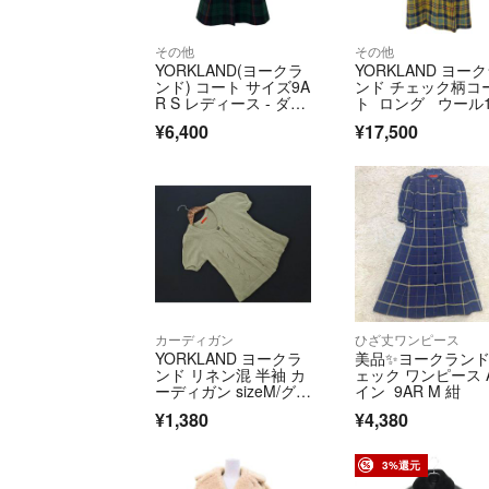
その他
その他
YORKLAND(ヨークラ
YORKLAND ヨー
ンド) コート サイズ9A
ンド チェック柄コ
R S レディース - ダー
ト ロング ウール1
クグリーン×ネイビー×
0％ イエロー レデ
¥6,400
¥17,500
レッド 長袖/チェック
ス / 240001213509
柄/秋/冬
カーディガン
ひざ丈ワンピース
YORKLAND ヨークラ
美品✨ヨークランド
ンド リネン混 半袖 カ
ェック ワンピース 
ーディガン sizeM/グレ
イン 9AR M 紺
ージュ ■◆ レディース
¥1,380
¥4,380
3%還元