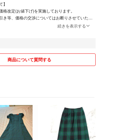
て】
価格改定(お値下げ)を実施しております。
引き等、価格の交渉についてはお断りさせていただ
続きを表示する
するご質問にはお答えしておりません。
販売商品に関して】
店舗との併用販売品を行っているものもございま
商品について質問する
配送システムの関係で、発送までに【4～7営業日】
ただくことをご了承ください。
～2営業日で配送できる場合もございます。
探す】
中！
お探しの方は【リサイクルティファナラクマ店】で
品一覧が検索いただけます！
都合によるキャンセル・返品はお受けしておりませ