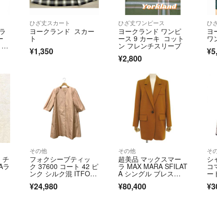
ん。
サイズや商品状態
ひざ丈スカート
ひざ丈ワンピース
ひ
します。
クラ
ヨークランド スカー
ヨークランド ワンピ
ヨ
商品に明らかな不
ー
ト
ース 9 カーキ コット
ワ
前に取引メッセー
0
ン フレンチスリーブ
¥1,350
¥5
ィー
お受けしておりま
¥2,800
※また、発送後の
【ティファナとは
都内・さいたまに
「良い品物を安く
【適格請求書(イ
適格請求書が必要
その他
その他
そ
A4用紙にて発行
 チ
フォクシーブティッ
超美品 マックスマー
シャ
す。
Aラ
ク 37600 コート 42 ピ
ラ MAX MARA SFILAT
コ
基本的にはPDF
ンク シルク混 ITFOR
A シングル ブレス
ー
MYIAMQX
ト キャメル ウール オ
品
了承ください。
¥24,980
¥80,400
¥3
ーバー ジャケット コ
ン
ート サイズ36 レディ
カ
ース
【配送方法】
ヤマト運輸 宅急