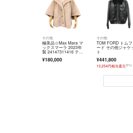
その他
その他
極美品☆Max Mara マ
TOM FORD トム
ックスマーラ 2023年
ード その他ジャケ
製 24147311416 テデ
ト
ィベア アルパカ シル
¥180,000
¥441,800
ク混 ケープ ポンチ
ョ コート ベージュ M
(3%)
13,254円相当還元
L 伊製 正規品