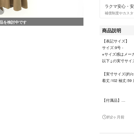
ラクマ安心・安
補償制度やカスタ
品を検討中です
商品説明
【表記サイズ】
サイズ:9号 -
※サイズ感はメー
以下↓の実寸サイ
【実寸サイズ(約/c
着丈:102 袖丈:59 
【付属品】
画像に写っている
約2ヶ月前
【商品詳細】
YORKLAND ヨ
トレンチコート