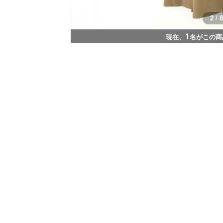
3 / 8
1
現在、
名がこの商