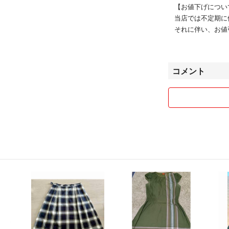
【お値下げについ
当店では不定期に
それに伴い、お値
いております。
※値下げ交渉に関
コメント
【実店舗との併用
出品中の商品は実
す。
その場合、弊社の
程度のお時間をい
※商品により、1
【他のアイテムを
複数の商品を出品
本アイテム以外を
検索いただくと商
【返品について】
ご購入後のお客様