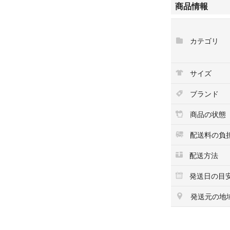
商品情報
襟取り外し可 コ
ブラウン/ベージ
※色名は弊社の判
カテゴリ
ブラウザの影響に
●スレ傷や汚れが
サイズ
画像に写っていな
ざいます。
ブランド
↓商品状態で気に
商品の状態
配送料の負
-
配送方法
発送日の目
【管理番号】
240001184284
発送元の地
■実店舗との併用