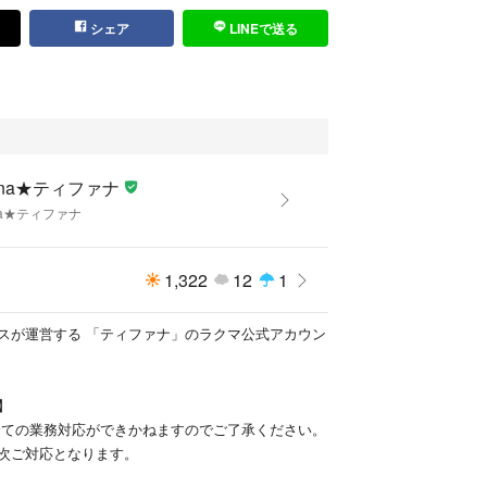
店舗との併用販売品を行っているものもございま
シェア
LINEで送る
配送システムの関係で、発送までに【4～7営業日】
ただくことをご了承ください。
～2営業日で配送できる場合もございます。
て】
に価格改定(お値下げ)を実施しております。
fana★ティファナ
が、それに伴い、お値引き等、価格の交渉について
ana★ティファナ
ただいております。
探す】
1,322
12
1
品を出品中です。
お探しの方は検索窓に【リサイクルティファナラク
スが運営する 「ティファナ」のラクマ公式アカウン
だくと商品一覧が検索いただけます！
ファナラクマ店
】
全ての業務対応ができかねますのでご了承ください。
次ご対応となります。