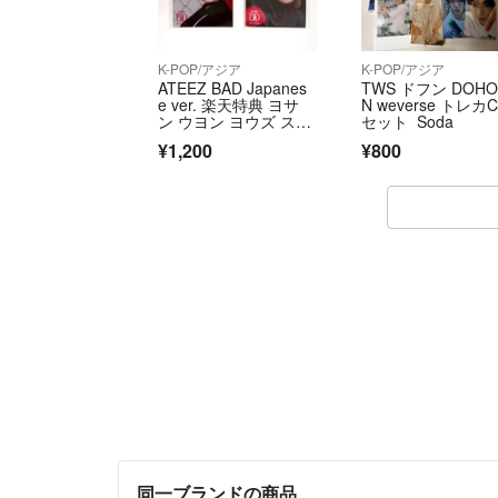
K-POP/アジア
K-POP/アジア
ATEEZ BAD Japanes
TWS ドフン DOH
e ver. 楽天特典 ヨサ
N weverse トレカ
ン ウヨン ヨウズ ステ
セット Soda
ッカー
¥1,200
¥800
同一ブランドの商品