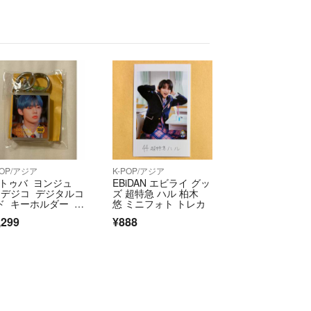
も数年経ち袋が劣化している場合opp袋新しい物にし
ます
可能ですが、購入意思がある方のみ
場合勝手ながらお取引解約させて頂きます
品させて頂いている物を突然非公開にする場合ありま
がありましたら早めのご検討お願い致します
きることが難しい為、ご連絡遅くなってしまう場合が
POP/アジア
K-POP/アジア
ありません
t トゥバ ヨンジュ
EBiDAN エビライ グッ
 デジコ デジタルコ
ズ 超特急 ハル 柏木
においては誤配・破損・遅延・紛失などのトラブルが起
ド キーホルダー dr
悠 ミニフォト トレカ
m
ます。投函後、発送後の保証は申し訳ありませんが
,299
¥888
匿名配送変更希望の方はコメント欄にてお伝え下され
すが発送方法変更させていただきます
は段ボール補強又は硬質ケース再利用して発送予定で