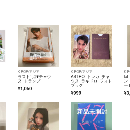
☑︎未開封商品で
て発送させて頂き
☑︎お取り置きは
又1週間連絡ない
☑︎事情により出
す。お求めのもの
☑︎仕事中確認で
K-POP/アジア
K-POP/アジア
K-
ございます申し訳
ラスト1点❣️チャウ
ASTRO トレカ チャ
tx
ヌ トランプ
ウヌ ラキドロ フォト
ン
☑︎ 郵送、配送
ブック
ー
¥1,050
ea
こるおそれがあり
¥999
¥3
致しかねます
☑︎普通郵便から
ばお値段変わりま
☑︎トレカ、紙類