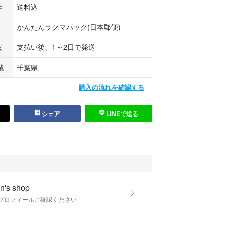
担
送料込
かんたんラクマパック(日本郵便)
安
支払い後、1～2日で発送
域
千葉県
購入の流れを確認する
シェア
LINEで送る
n's shop
☺︎プロフィールご確認ください