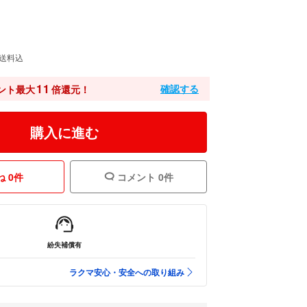
送料込
11
確認する
ント最大
倍還元！
購入に進む
 0件
コメント 0件
紛失補償有
ラクマ安心・安全への取り組み