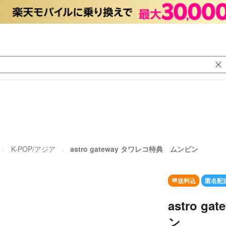
K-POP/アジア
astro gateway タワレコ特典 ムンビン
送料込
匿名配
astro 
ン