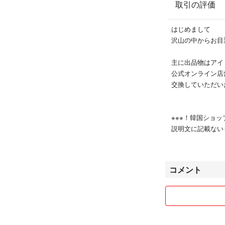
取引の評価
はじめまして
沢山の中からお目
主に出品物はアイ
公式オンライン店
交換していただい
※※※！韓国ショ
説明文に記載ない
履歴が残っている
海外製品が多い為
がございますので
コメント
がある場合説明記
☑︎まとめて購入
お値引きさせてい