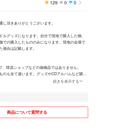
129
0
0
通し頂きありがとうございます。
ドルグッズになります。自分で現地で購入した物、
舗での購入したもののみになります。現地の会場で
た場合は記載します。
ップ、韓流ショップなどの偽物品ではありません。
ものも全て違います。グッズやCDアルバムなど購入
ものは領収書掲示可能です
続きを表示する
、新品でも細かな擦れなど初期擦れがみられる場合
ご理解下さる方のご購入お願い致します。目立つ傷
載いたします。
商品について質問する
くださる場合コメントにてご連絡頂けましたら送料分
ただきます