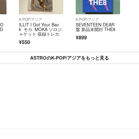
す。新品硬質ケー
ば変更させて頂き
K-POP/アジア
K-POP/アジア
す)
OO
ILLIT I Got Your Bac
SEVENTEEN DEAR
CD
k モカ MOKA ソロジ
盤 新品未開封 THE8
まだまだ慣れては
ャケット 収録トレカ
¥899
けております。お
¥550
いです。
ご覧頂きありがと
ASTROのK-POP/アジアをもっと見る