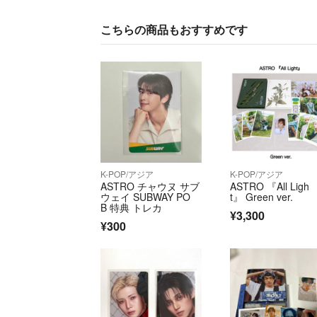
こちらの商品もおすすめです
K-POP/アジア
K-POP/アジア
ASTRO チャウヌ サブ
ASTRO 『All Ligh
ウェイ SUBWAY PO
t』 Green ver.
B 特典 トレカ
¥3,300
¥300