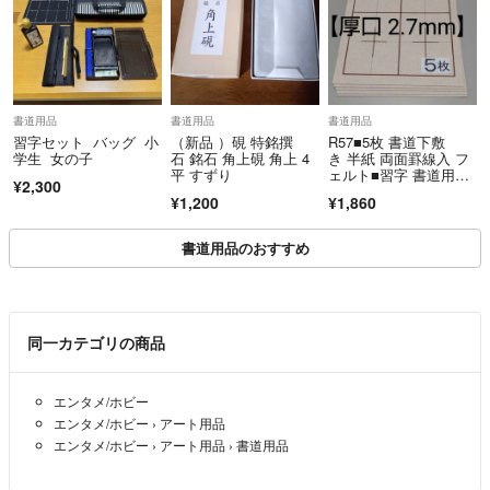
書道用品
書道用品
書道用品
習字セット バッグ 小
（新品 ）硯 特銘撰
R57■5枚 書道下敷
学生 女の子
石 銘石 角上硯 角上 4
き 半紙 両面罫線入 フ
平 すずり
ェルト■習字 書道用
¥2,300
品 書道セット
¥1,200
¥1,860
書道用品のおすすめ
同一カテゴリの商品
エンタメ/ホビー
エンタメ/ホビー
›
アート用品
エンタメ/ホビー
›
アート用品
›
書道用品