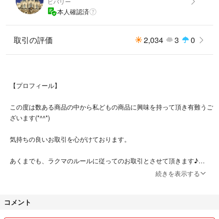
ビバリー
本人確認済
取引の評価
2,034
3
0
【プロフィール】
この度は数ある商品の中から私どもの商品に興味を持って頂き有難うご
ざいます(*^^*)
気持ちの良いお取引を心がけております。
あくまでも、ラクマのルールに従ってのお取引とさせて頂きます♪
続きを表示する
断捨離を中心に出品しております。
コメント
素人ですので見落としなどあるかもしれません。気になる事がありまし
たら、遠慮なくコメント頂ければと思います。