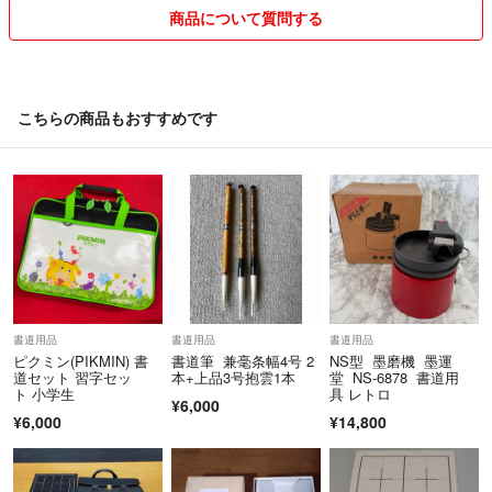
商品について質問する
また、発送方法についても、匿名ご希望などありましたらお気軽にご相
談ください^_^
週末、休日、祝日は発送出来ない事もあります。
こちらの商品もおすすめです
なるべく迅速に対応したいと思っておりますが、
週末を挟む場合やお急ぎの方はコメントいただければと思います。
それでは、どうぞよろしくお願い致しますm(__)m
書道用品
書道用品
書道用品
ピクミン(PIKMIN) 書
書道筆 兼毫条幅4号 2
NS型 墨磨機 墨運
道セット 習字セッ
本+上品3号抱雲1本
堂 NS-6878 書道用
ト 小学生
具 レトロ
¥6,000
¥6,000
¥14,800