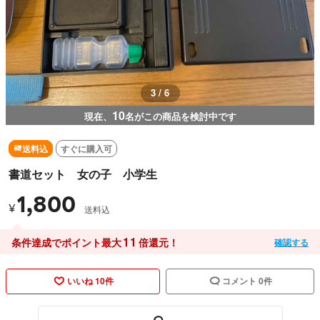
3 / 6
10
現在、
名がこの商品を検討中です
送料込
すぐに購入可
書道セット 女の子 小学生
1,800
¥
送料込
11
条件達成でポイント最大
倍還元！
確認する
いいね 10件
コメント 0件