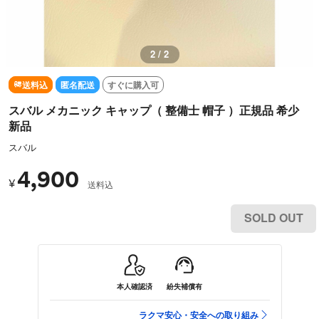
1 / 2
送料込
匿名配送
すぐに購入可
スバル メカニック キャップ（ 整備士 帽子 ）正規品 希少
新品
スバル
4,900
¥
送料込
SOLD OUT
本人確認済
紛失補償有
ラクマ安心・安全への取り組み