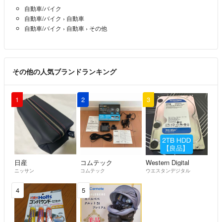
自動車/バイク
出張で自宅に帰ってなく、翌日夜に帰宅してすぐ評価しました。配達さ
自動車/バイク
›
自動車
れた翌日に受取ってすぐ評価してもこんな言われ方と評価はとても悪質
自動車/バイク
›
自動車
›
その他
な方です。当方の状況等も考えず確認せず自分のことしか考えていない
とても残念で身勝手な方です。当方は良い評価と感謝のコメントをしま
したが誹謗中傷のコメントと酷評でした。自分では受取評価遅くなると
言ってる矛盾の悪人。
その他の人気ブランドランキング
「なお」さんは、
詳細な出品説明もご理解いただけず、依頼された追加写真も掲載して判
1
2
3
断いただき全て納得されて自己責任で購入されたのに 思ったのと違う
と当方に責任転嫁するとても残念な方です。当方は購入の感謝で良い評
価をさせていただきましたが、こういう方は購入してほしくありません
ね。
日産
コムテック
Western Digital
ニッサン
コムテック
ウエスタンデジタル
4
5