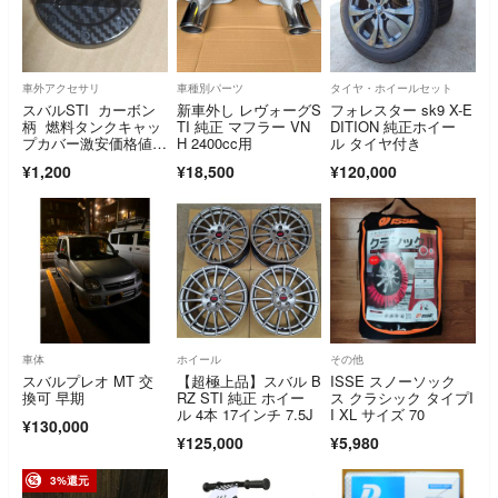
車外アクセサリ
車種別パーツ
タイヤ・ホイールセット
スバルSTI カーボン
新車外し レヴォーグS
フォレスター sk9 X-E
柄 燃料タンクキャッ
TI 純正 マフラー VN
DITION 純正ホイー
プカバー激安価格値引
H 2400cc用
ル タイヤ付き
き交渉不可
¥1,200
¥18,500
¥120,000
車体
ホイール
その他
スバルプレオ MT 交
【超極上品】スバル B
ISSE スノーソック
換可 早期
RZ STI 純正 ホイー
ス クラシック タイプI
ル 4本 17インチ 7.5J
I XL サイズ 70
¥130,000
¥125,000
¥5,980
3%還元