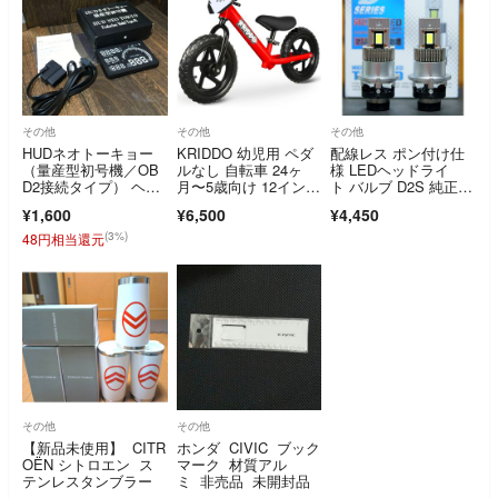
その他
その他
その他
HUDネオトーキョー
KRIDDO 幼児用 ペダ
配線レス ポン付け仕
（量産型初号機／OB
ルなし 自転車 24ヶ
様 LEDヘッドライ
D2接続タイプ） ヘッ
月〜5歳向け 12イン
ト バルブ D2S 純正HI
ドアップディスプレイ
チ キックバイクバラ
D交換 ポン付け 中古
¥1,600
¥6,500
¥4,450
ンス高い安定性 カス
タマイズプレート付き
(3%)
48円相当還元
その他
その他
【新品未使用】 CITR
ホンダ CIVIC ブック
OËN シトロエン ス
マーク 材質アル
テンレスタンブラー
ミ 非売品 未開封品