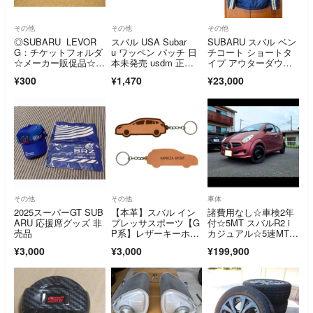
その他
その他
その他
◎SUBARU LEVOR
スバル USA Subar
SUBARU スバル ベン
G：チケットフォルダ
u ワッペン パッチ 日
チコート ショートタ
☆メーカー販促品☆未
本未発売 usdm 正規
イプ アウターダウン
使用・美品☆
品
ジャケット希少
¥300
¥1,470
¥23,000
その他
その他
車体
2025スーパーGT SUB
【本革】スバル イン
諸費用なし☆車検2年
ARU 応援席グッズ 非
プレッサスポーツ【G
付☆5MT スバルR2 i
売品
P系】レザーキーホル
カジュアル☆5速MT☆
ダー
LEDライト
¥3,000
¥3,000
¥199,900