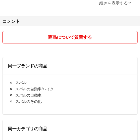
あり 当方へ責任転嫁する方もいらっしゃいます。
続きを表示する
ご購入者様の自己責任により 如何なる理由がございましても ご購入後
のキャンセルやクレーム及び返品や返金などにつきましては一切受け付
コメント
けておりませんので予めご了承ください。
【当方に悪い評価をされた方】
商品について質問する
当方に良くない評価
☁️「シーマン」「なかみち」「なお」
☂️「クロ」
同一ブランドの商品
「クロ」さんは、
当方の出品写真や説明を確認せず購入された方です。キャンセルの申し
スバル
出をされましたが、商品はすでに発送段取りで運送業者に渡っているこ
スバルの自動車/バイク
とを伝え、当方の他のお客様と同様の対応にてキャンセルを受付なかっ
スバルの自動車
たことで、悪い評価をされました。当方は誠意を持って感謝の言葉と良
スバルのその他
い評価をさせていただきましたがクロさん自身の自己都合で自己責任に
も関わらず当方が悪いようなことを言う非常識で身勝手な方です。
「なかみち」さんは、
同一カテゴリの商品
当方が受取って中身を確認しすぐ評価をしましたが、すぐに評価してく
れないとのコメントと悪評でした。配達されたのは夕方か夜でその日は