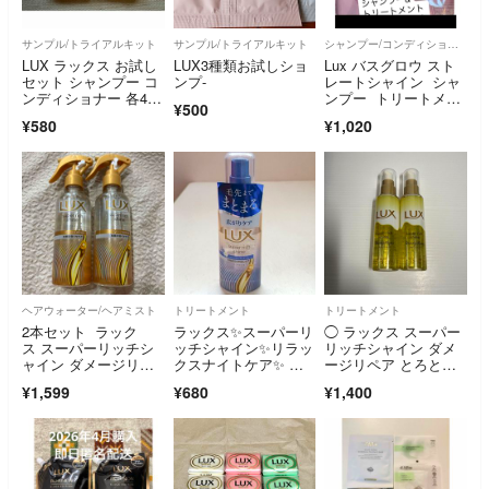
サンプル/トライアルキット
サンプル/トライアルキット
シャンプー/コンディショナーセット
LUX ラックス お試し
LUX3種類お試しショ
Lux バスグロウ スト
セット シャンプー コ
ンプ-
レートシャイン シャ
ンディショナー 各40g
ンプー トリートメン
¥500
×2セット
ト ２種セット
¥580
¥1,020
ヘアウォーター/ヘアミスト
トリートメント
トリートメント
2本セット ラック
ラックス✨スーパーリ
◯ ラックス スーパー
ス スーパーリッチシ
ッチシャイン✨リラッ
リッチシャイン ダメ
ャイン ダメージリペ
クスナイトケア✨ ま
ージリペア とろとろ
ア 補修ヘアミスト 20
とまりヘアオイル✨70
補修ヘアオイル×2
¥1,599
¥680
¥1,400
0ml lux
ml✨