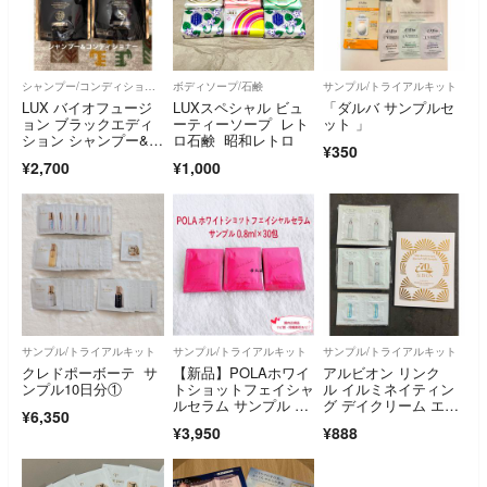
シャンプー/コンディショナーセット
ボディソープ/石鹸
サンプル/トライアルキット
LUX バイオフュージ
LUXスペシャル ビュ
「ダルバ サンプルセ
ョン ブラックエディ
ーティーソープ レト
ット 」
ション シャンプー&コ
ロ石鹸 昭和レトロ
¥350
ンディショナー
¥2,700
¥1,000
サンプル/トライアルキット
サンプル/トライアルキット
サンプル/トライアルキット
クレドポーボーテ サ
【新品】POLAホワイ
アルビオン リンク
ンプル10日分①
トショットフェイシャ
ル イルミネイティン
ルセラム サンプル 0.8
グ デイクリーム エク
¥6,350
ml×30包
シア 乳液 化粧水 美容
¥3,950
¥888
液 サンプルセット