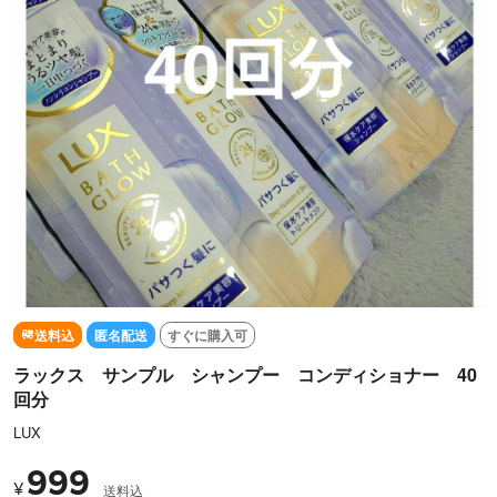
送料込
匿名配送
すぐに購入可
ラックス サンプル シャンプー コンディショナー 40
回分
LUX
999
¥
送料込