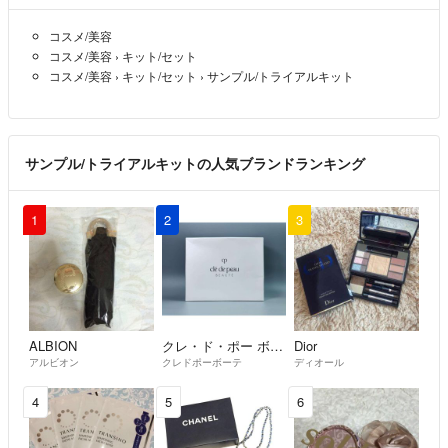
コスメ/美容
コスメ/美容
›
キット/セット
コスメ/美容
›
キット/セット
›
サンプル/トライアルキット
サンプル/トライアルキットの人気ブランドランキング
1
2
3
ALBION
クレ・ド・ポー ボーテ
Dior
アルビオン
クレドポーボーテ
ディオール
4
5
6