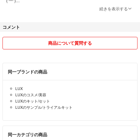
(*^^*)
続きを表示する
自宅にペット、喫煙者はおりません。
コメント
。
※他サイトにも出品しておりますので、在庫確認の為ご購入前にコメン
トにてお知らせ願いますm(__)m
商品について質問する
ご質問などございましたらお気軽にご質問下さい(*^^*)
同一ブランドの商品
気持ちの良いお取り引きができる様に心掛けますので、どうぞ宜しくお
願い致します。
LUX
LUXのコスメ/美容
LUXのキット/セット
LUXのサンプル/トライアルキット
同一カテゴリの商品