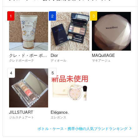
1
2
3
クレ・ド・ポー ボーテ
Dior
MAQuillAGE
クレドポーボーテ
ディオール
マキアージュ
4
5
JILLSTUART
Elégance.
ジルスチュアート
エレガンス
ボトル・ケース・携帯小物の人気ブランドランキング