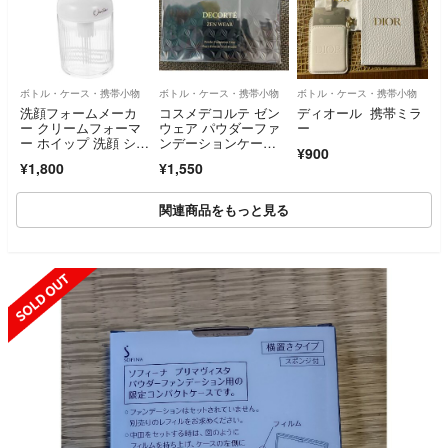
ボトル・ケース・携帯小物
ボトル・ケース・携帯小物
ボトル・ケース・携帯小物
洗顔フォームメーカ
コスメデコルテ ゼン
ディオール 携帯ミラ
ー クリームフォーマ
ウェア パウダーファ
ー
ー ホイップ 洗顔 シャ
ンデーションケー
¥900
ンプー
ス 新品
¥1,800
¥1,550
関連商品をもっと見る
SOLD OUT