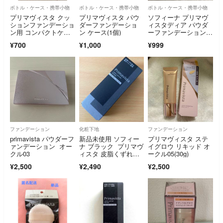
ボトル・ケース・携帯小物
ボトル・ケース・携帯小物
ボトル・ケース・携帯小物
プリマヴィスタ クッ
プリマヴィスタ パウ
ソフィーナ プリマヴ
ションファンデーショ
ダーファンデーショ
ィスタディア パウダ
ン用 コンパクトケー
ン ケース(1個)
ーファンデーション用
ス
コンパクト
¥700
¥1,000
¥999
ファンデーション
化粧下地
ファンデーション
primavista パウダーフ
新品未使用 ソフィー
プリマヴィスタ ステ
ァンデーション オー
ナ ブラック プリマヴ
イグロウ リキッド オ
クル03
ィスタ 皮脂くずれ防
ークル05(30g)
止 化粧下地 オイリ
¥2,500
¥2,490
¥2,500
ー肌用 25ml