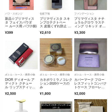
パフ・スポンジ
化粧下地
ファンデーション
新品☆プリマヴィス
プリマヴィスタ スキ
プリマヴィスタ ナチ
タ フェイスパウダ
ンプロテクトベー
ュラルグロウ ラステ
ー ルース用 パフ(1個)
ス 皮脂くずれ防止 化
ィング リキッド オー
粧下地 超オイリー肌
クル05
¥399
¥2,610
¥3,300
用
ボトル・ケース・携帯小物
ボトル・ケース・携帯小物
ボトル・ケース・携帯小物
DIOR ディオール ア
カネボウミラノコレク
カバーマーク フロー
ディクト クチュー
ション2020ケースの
レスフィットコンパク
ル リップスティッ
み
トケース フローレス
ク ケース
フィット用(1コ入)
¥2,500
¥1,800
¥2,000