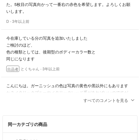
た。5枚目の写真向かって一番右の赤色を希望します。よろしくお願
#アクセサリーライト￼
いします。
D
- 3年以上前
今在庫している分の写真を追加いたしました
ご検討のほど、
色の種類としては、後期型のボディーカラー数と
同じになります
とくちゃん
- 3年以上前
出品者
こんにちは。ガーニッシュの色は写真の黄色や黒以外にもあります
か？メタリックブルーやメタリックレッド系があればいいのですが。
もしあるなら可能な全種類教えてください。よろしくお願いいたしま
すべてのコメントを見る
す。
D
- 3年以上前
同一カテゴリの商品