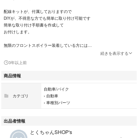
配線キットが、付属しておりますので
DIYが、不得意な方でも簡単に取り付け可能です
簡単な取り付け手順書を作成して
お付けします。
無限のフロントスポイラー装着している方には
サイドガーニッシュを加工して納品しますので
続きを表示する
事前にご連絡ください。
3年以上前
未加工品では、取り付けが非常に難しく
無限のフロントスポイラーを痛めてしまいます
商品情報
後期型のサイドガーニッシュは、別の色のものを
自動車/バイク
黒に塗装してあります。
カテゴリ
›
自動車
›
車種別パーツ
写真①は、取り付けイメージです
出品者情報
追伸
とくちゃんSHOP's