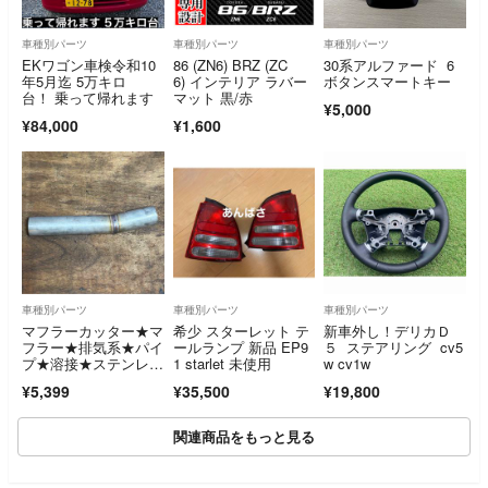
車種別パーツ
車種別パーツ
車種別パーツ
EKワゴン車検令和10
86 (ZN6) BRZ (ZC
30系アルファード 6
年5月迄 5万キロ
6) インテリア ラバー
ボタンスマートキー
台！ 乗って帰れます
マット 黒/赤
¥5,000
¥84,000
¥1,600
車種別パーツ
車種別パーツ
車種別パーツ
マフラーカッター★マ
希少 スターレット テ
新車外し！デリカＤ
フラー★排気系★パイ
ールランプ 新品 EP9
５ ステアリング cv5
プ★溶接★ステンレス
1 starlet 未使用
w cv1w
★40A★
¥5,399
¥35,500
¥19,800
関連商品をもっと見る