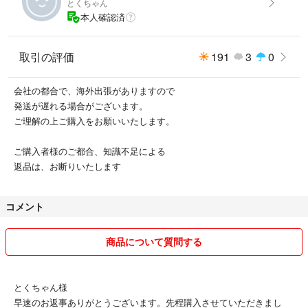
とくちゃん
在庫分の、写真を追加いたしました
本人確認済
左から、ホワイトパール
真中 シルバーメタリック
右側 フレームレット
取引の評価
191
3
0
色については、
会社の都合で、海外出張がありますので
後期型のボディーカラー数分になります。
発送が遅れる場合がございます。
ご理解の上ご購入をお願いいたします。
ご購入者様のご都合、知識不足による
返品は、お断りいたします
コメント
#s660
商品について質問する
#デイライト
とくちゃん様
#s660
早速のお返事ありがとうございます。先程購入させていただきまし