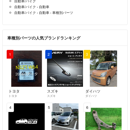
自動車/バイク
自動車/バイク
›
自動車
自動車/バイク
›
自動車
›
車種別パーツ
車種別パーツの人気ブランドランキング
1
2
3
トヨタ
スズキ
ダイハツ
トヨタ
スズキ
ダイハツ
4
5
6