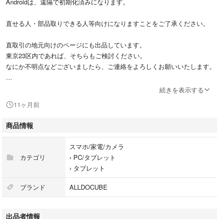
Androidは、遠隔で初期化済みになります。
直せる人・部品取りできる人等向けになりますことをご了承ください。
直取引の地元向けのページにも出品しています。
東京23区内であれば、そちらもご検討ください。
なにか不明点などございましたら、ご連絡をよろしくお願いいたします。
お送りするのは、本体のみをプチプチに包んでゆうぱけっとで発送予定で
続きを表示する
す。
11ヶ月前
※箱も必要でしたら、(ゆうぱけっとに入らないため)別途相談ください。8
0サイズで＋1000円で承ります。
商品情報
以下検索用
スマホ/家電/カメラ
ジャンク(故障) タブレット 12インチ ALLDOCUBE iPlay60 Pad Pro WIF
カテゴリ
›
PC/タブレット
I Androidタブレット 2.5K解像度 大画面 4つスピーカー Wideline L1 20GB
›
タブレット
(8+12仮想) +128GB 10000mAh PCモード
ブランド
ALLDOCUBE
出品者情報