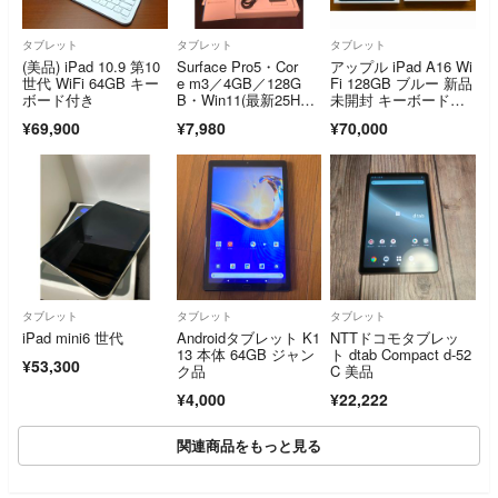
タブレット
タブレット
タブレット
(美品) iPad 10.9 第10
Surface Pro5・Cor
アップル iPad A16 Wi
世代 WiFi 64GB キー
e m3／4GB／128G
Fi 128GB ブルー 新品
ボード付き
B・Win11(最新25H2
未開封 キーボードケ
版）+Office・AC電源
ース付
¥69,900
¥7,980
¥70,000
アダプタ＋箱付き
タブレット
タブレット
タブレット
iPad mini6 世代
Androidタブレット K1
NTTドコモタブレッ
13 本体 64GB ジャン
ト dtab Compact d-52
¥53,300
ク品
C 美品
¥4,000
¥22,222
関連商品をもっと見る