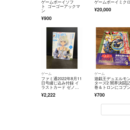
ゲームボーイソフ
ゲームボーイミク
ト ゴーゴーアックマ
¥20,000
ン
¥900
ゲーム
ゲーム
ファミ通2022年8月11
遊戯王デュエルモ
日号綴じ込み付録 イ
ターズ2 闇界決闘記
ラストカード ゼノブ
巻＆トロンにコブン
レイド3付き
ジャンプ付録
¥2,222
¥700