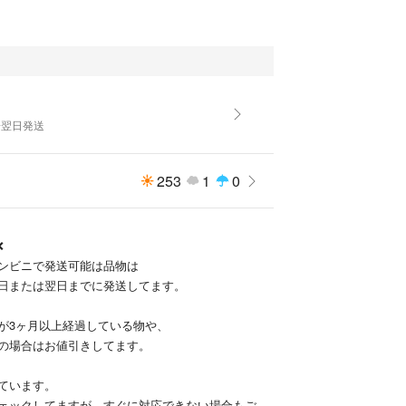
よ
️翌日発送
253
1
0
❌
コンビニで発送可能は品物は
日または翌日までに発送してます。
が3ヶ月以上経過している物や、
の場合はお値引きしてます。
ています。
ェックしてますが、すぐに対応できない場合もござ