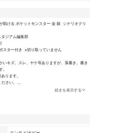
が助ける ポケットモンスター 金 銀 シナリオクリ
doスタジアム編集部
発行
ポスター付き ※切り取っていません
かいキズ、スレ、ヤケ等ありますが、落書き、書き
す。
所あります。
ください。
続きを表示する
で、神経質な方、完璧をお求めの方のご購入はご遠
エンタメ/ホビー