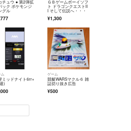
カチュウ ● 第2弾拡
ＧＢゲームボーイソフ
パック ポケモンジ
ト ドラゴンクエストII
ングル
I そして伝説へ・・・
,777
¥1,300
ーム
ゲーム
岸ミッドナイト6rr+
競艇WARSマクル６ 雑
退)
誌切り抜き広告
,000
¥500