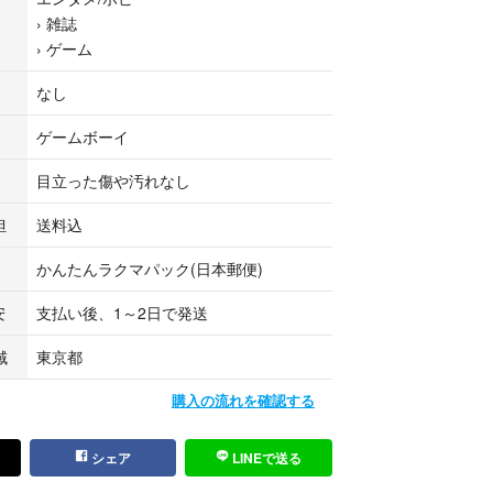
›
雑誌
›
ゲーム
なし
ゲームボーイ
目立った傷や汚れなし
担
送料込
かんたんラクマパック(日本郵便)
安
支払い後、1～2日で発送
域
東京都
購入の流れを確認する
シェア
LINEで送る