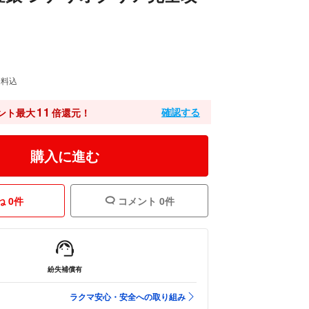
送料込
11
確認する
ント最大
倍還元！
購入に進む
 0件
コメント 0件
紛失補償有
ラクマ安心・安全への取り組み