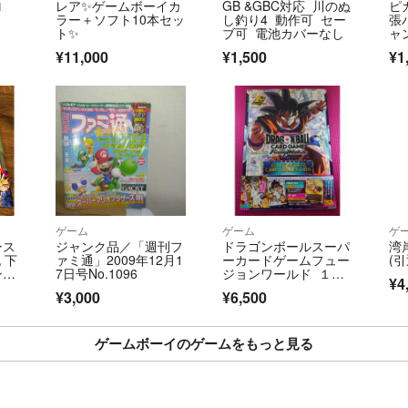
ロ
レア✨ゲームボーイカ
GB &GBC対応 川のぬ
ピ
ラー＋ソフト10本セッ
し釣り4 動作可 セー
張
ト✨
ブ可 電池カバーなし
ャ
¥11,000
¥1,500
¥1
ゲーム
ゲーム
ゲ
ンス
ジャンク品／「週刊フ
ドラゴンボールスーパ
湾
 下
ァミ通」2009年12月1
ーカードゲームフュー
(引
 V
7日号No.1096
ジョンワールド １ｓ
¥4
ｔ ＣＯＭＰＬＥＴ
¥3,000
¥6,500
Ｅ プロモカード付き
ゲームボーイのゲームをもっと見る