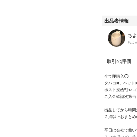
出品者情報
ち
ちよ⭐
取引の評価
全て即購入⭕️
タバコ❌、ペット
ポスト投函📮や
ご入金確認次第当
出品してから時間
２点以上おまとめ
平日は会社で働い
スマホでマメにチ