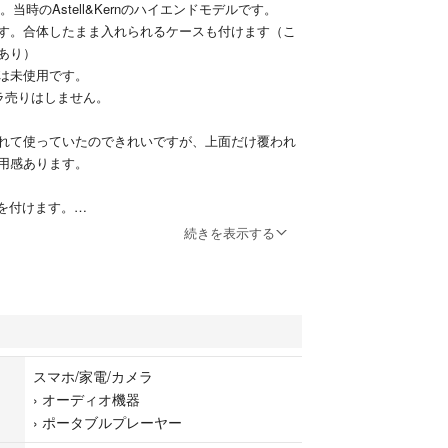
入。当時のAstell&Kernのハイエンドモデルです。
す。合体したまま入れられるケースも付けます（こ
あり）
は未使用です。
ラ売りはしません。
れて使っていたのできれいですが、上面だけ覆われ
用感あります。
SDを付けます。
スに入れたまま腰に付けられるバンナイズのケース
続きを表示する
願いします。
上げられませんので削除してのお渡しになります。
スマホ/家電/カメラ
›
オーディオ機器
›
ポータブルプレーヤー