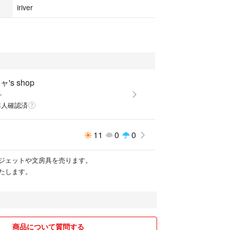
iriver
's shop
ャ
本人確認済
11
0
0
ジェットや文房具を売ります。
たします。
商品について質問する