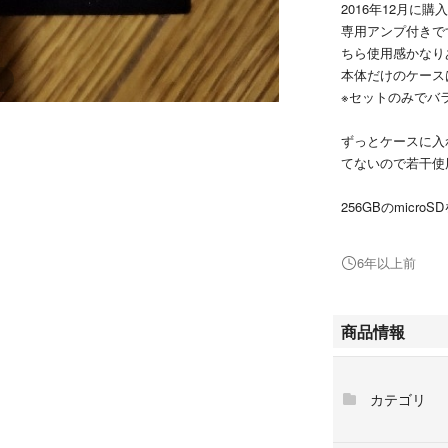
2016年12月に購
専用アンプ付きで
ちら使用感かなり
本体だけのケース
※セットのみでバ
ずっとケースに入
てないので若干使
256GBのmicro
また合体してケー
も付けます。
6年以上前
どうぞよろしくお
※曲データは差し
商品情報
カテゴリ