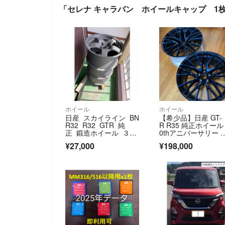
「セレナ キャラバン ホイールキャップ 1
ホイール
ホイール
日産 スカイライン BN
【希少品】日産 GT-
R32 R32 GTR 純
R R35 純正ホイール 
正 鍛造ホイール ３本
0thアニバーサリー 
セット
ア2本
¥27,000
¥198,000