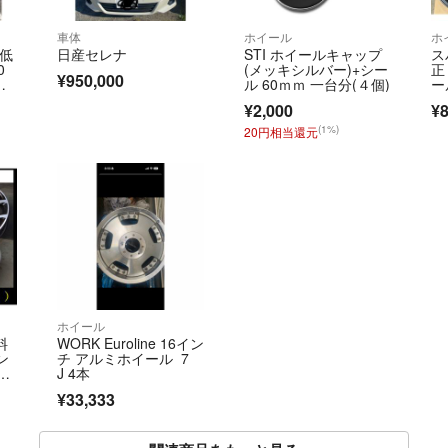
車体
ホイール
ホ
 低
日産セレナ
STI ホイールキャップ
ス
0
(メッキシルバー)+シー
正
¥950,000
タ
ル 60ｍｍ 一台分(４個)
ー
エ
¥2,000
¥8
(1%)
20円相当還元
ホイール
料
WORK Euroline 16イン
ン
チ アルミホイール 7
 4
J 4本
 2
¥33,333