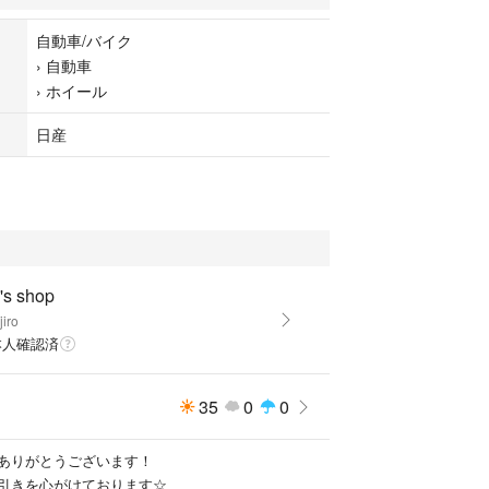
自動車/バイク
中です。早く購入された方を
›
自動車
きます
›
ホイール
受取評価をして下さい。
日産
できませんのでご了承下さい。
's shop
iro
本人確認済
35
0
0
ありがとうございます！
引きを心がけております☆