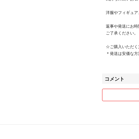
洋服やフィギュア
返事や発送にお時
ご了承ください。
☆ご購入いただく
＊発送は安価な方
配送中のトラブル
＊自宅にある物で
など）
コメント
＊商品は素人管理
＊ご購入後のクレ
お受けいたしませ
気に入っていただ
どうぞよろしくお