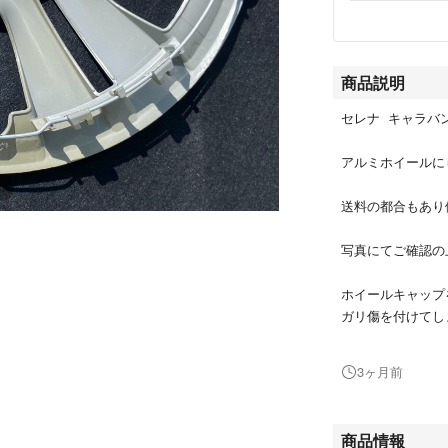
商品説明
セレナ キャラバ
アルミホイールに
送料の都合もあり
写真にてご確認の
ホイールキャップ
ガリ傷を付けてし
あくまでも中古品
3ヶ月前
いします。
完璧を求める方の
商品情報
即購入OKです！