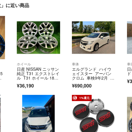
枚」に近い商品
ホイール
車体
車
日産 NISSAN ニッサン
エルグランド ハイウ
日
5
純正 T31 エクストレイ
ェイスター アーバン
ド
リ
ル T31 ホイール 18イ
クロム 車検9年2月 乗
¥3
ンチ 7J 5穴 4本 114.
って帰れます 福祉車
¥36,190
¥690,000
3 +40 D0300-JG21A
両 両側パワスラ 地デ
ジ ナビ 両側パワスラ
1%還元