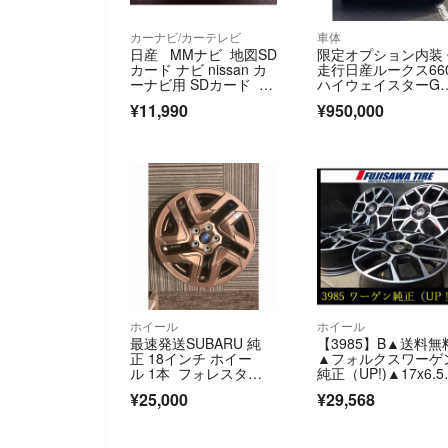
カーナビ/カーテレビ
車体
日産 MMナビ 地図SD
限定オプション内装
カード ナビ nissan カ
走行日産ルークス66
ーナビ用 SDカード M
ハイウェイスターG
Mシリーズ
ーボプロパイロット
¥11,990
¥950,000
ディション
ホイール
ホイール
最速発送SUBARU 純
【3985】B▲送料無
正 18インチ ホイー
▲フォルクスワーゲ
ル 1本 フォレスタ
純正（UP!)▲17x6.5J
ー SL
穴 PCD100 +39▲4本
¥25,000
¥29,568
6103723