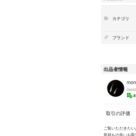
他サイトにも出品
カテゴリ
優先させていただ
商品確認後は必ず
ブランド
領収書などは発行
メーカー日産
メーカー日産
出品者情報
mon
monoj
取引の評価
ご覧いただきたい
気持ちの良いお取