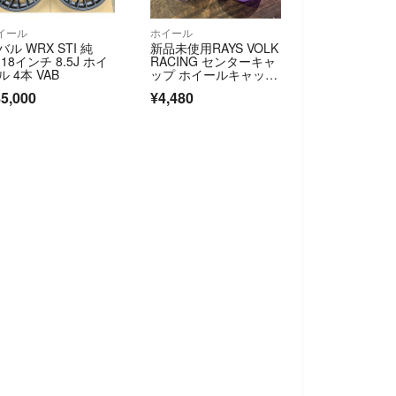
イール
ホイール
バル WRX STI 純
新品未使用RAYS VOLK
 18インチ 8.5J ホイ
RACING センターキャ
ル 4本 VAB
ップ ホイールキャッ
プ カーボン柄 TE3
5,000
¥4,480
7 CE28 RE30