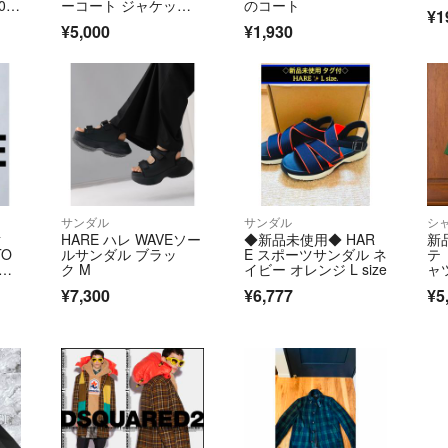
・不良品の場合は
05
ーコート ジャケッ
のコート
¥1
ジュ
ト アウター M
もらう場合がござ
¥5,000
¥1,930
・品質管理には充
違う場合や、商品
商品到着後７日以
い。
・返品商品の到着
金いたします。
・なお、お客様の
■配送について
サンダル
サンダル
シ
基本的に佐川急便
対
HARE ハレ WAVEソー
◆新品未使用◆ HAR
新品
＝＝＝＝＝＝＝＝
O
ルサンダル ブラッ
E スポーツサンダル ネ
テ
こちらのアカウン
ク M
イビー オレンジ L size
ャ
ポットによって運
¥7,300
¥6,777
¥5
▼特商法
https://fril.jp/ts/
▼返品特約
https://fril.jp/ts/