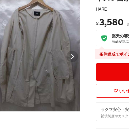
HARE
3,580
¥
楽天の審
商品が気に
条件達成でポイ
いいね
ラクマ安心・安
補償制度やカスタ