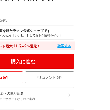
送料込
査を経たラクマ公式ショップです
なったら【いいね♡】しておトク情報をゲット
11
2
確認する
ント最大
倍+
%還元！
購入に進む
 0件
コメント 0件
全への取り組み
マーサポートなどのご案内