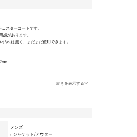
E
手チェスターコートです。
用感があります。
や汚れは無く、まだまだ使用できます。
7cm
続きを表示する
容赦ください
未使用品
無いもの・新品同様・試着程度
メンズ
があるが大きな傷は無い物・美品
›
ジャケット/アウター
度の使用感