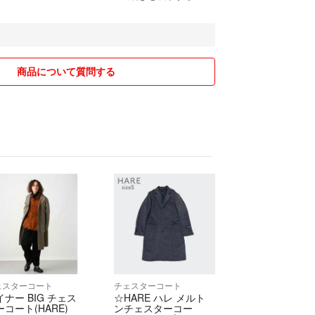
ついて
品に対するお問合せ等は、商品ページに記載の保管
せください。
0~20:00
商品について質問する
33-22-1F
-18-1F
-40-1
約に則り営業させて頂いております。
するお取り置きや専用ページには対応できかねま
ェスターコート
チェスターコート
から原則1～3日以内に発送します。
イナー BIG チェス
☆HARE ハレ メルト
ーコート(HARE)
ンチェスターコー