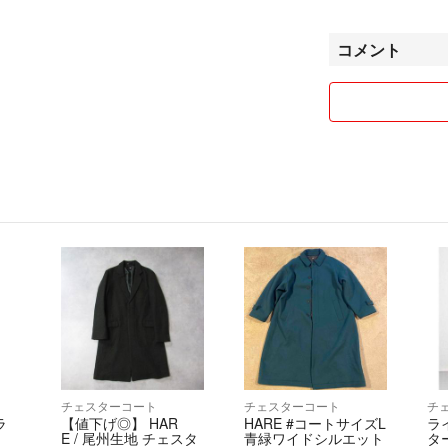
ございます。
■お問い合わせに
コメント
在庫に関してや商
店舗に直接お問合
問い合わせ時間:12:0
◆上池袋店
東京都豊島区上池袋3-
TEL 03-3915-6825
◆要町店
東京都豊島区高松1-1
TEL 03-3959-8979
◆中野店
東京都中野区大和町3
TEL 03-5356-8071
■お取引について
当店はラクマの規
特定のお客様に対
す。
チェスターコート
チェスターコート
チ
ご注文いただいて
ラ
【値下げ◎】 HAR
HARE #コートサイズL
ラ
■返品について
E / 尾州生地 チェスタ
青緑ワイドシルエット
タ