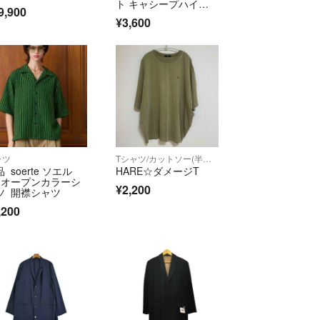
、返品または商品の写真の送付をもって確認させて
ト キャシープハイラ
9,900
ンドウール
います。
¥3,600
分留意しておりますが、万一ご注文の商品と内容が
の破損・傷みなど品質上の問題があった場合には、
内に弊社まで電話もしくはメールにて御連絡くださ
後、お支払いいただいた全金額（送料含む）をご返
ご都合による返品・交換はお受けできません。
ャツ
Tシャツ/カットソー(半袖/袖なし)
で配送させていただきます。
 soerte ソエル
HARE☆ダメージT
＝＝＝＝＝＝
 オープンカラーシ
¥2,200
トはラクマ公式パートナーの株式会社メルティング
ツ 開襟シャツ
営されています。
,200
official/law/a274/
official/law/a274/#return_policy