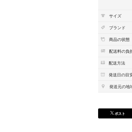
【D】キズ・ヨゴ
【E】目立つキズ
サイズ
ブランド
商品の状態
配送料の負
配送方法
発送日の目
発送元の地
ポスト