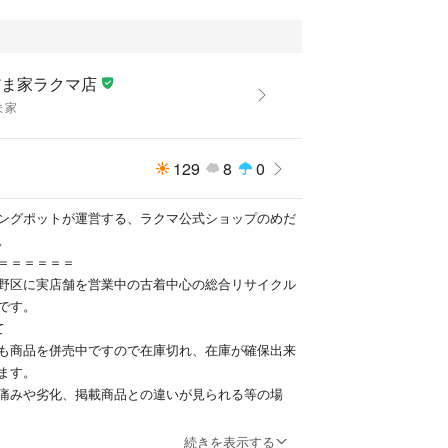
だま家ラクマ店
ま家
129
8
0
ングポットが運営する、ラクマ公式ショップのめだ
。
＝＝＝＝＝＝
野区に実店舗を営業中の古着中心の総合リサイクル
です。
て
も商品を併売中ですので在庫切れ、在庫が確保出来
ます。
痛みや劣化、掲載商品との違いが見られる等の場
ませんが、注文をキャンセルさせていただく場合も
続きを表示する