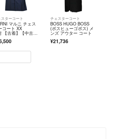
ェスターコート
チェスターコート
ARNI マルニ チェス
BOSS HUGO BOSS
ーコート XX
(ボスヒューゴボス) メ
 紺 【古着】【中古】
ンズ アウター コート
送料無料】
6,500
¥21,736