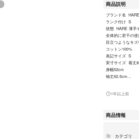
商品説明
ブランド名 HAR
ランク付け S
状態 HARE 薄
全体的に若干の使
目立つようなキズ
コットン100%
表記サイズ S
実寸サイズ 着丈8
身幅52cm
袖丈62.5cm
肩幅45cm
※多少の誤差はご
1年以上前
カラー 白系
店舗 上池袋
【ランク説明】
商品情報
【S】タグ付き・
【A】ダメージの
【B】少し使用感
カテゴリ
【C】通常使用程