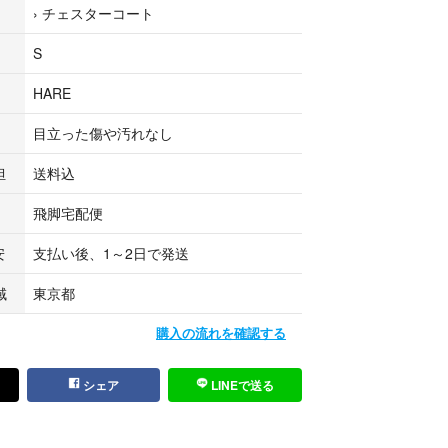
›
チェスターコート
レ等が有る物
・ヨゴレの有る物
S
HARE
目立った傷や汚れなし
担
送料込
飛脚宅配便
安
支払い後、1～2日で発送
域
東京都
購入の流れを確認する
シェア
LINEで送る