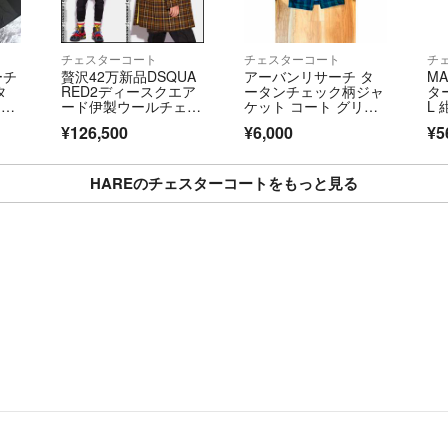
チェスターコート
チェスターコート
チ
ーチ
贅沢42万新品DSQUA
アーバンリサーチ タ
M
タ
RED2ディースクエア
ータンチェック柄ジャ
タ
0
ード伊製ウールチェス
ケット コート グリー
L
ターコート48
ン 38サイズ M
【
¥126,500
¥6,000
¥5
HAREのチェスターコートをもっと見る