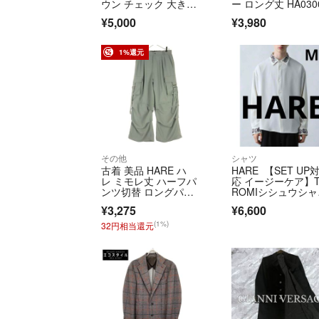
ウン チェック 大き
ー ロング丈 HA030
め ハレ
8TR サイズS ベー
¥5,000
¥3,980
系 薄手 メンズ
1%還元
その他
シャツ
古着 美品 HARE ハ
HARE 【SET UP
レ ミモレ丈 ハーフパ
応 イージーケア】T
ンツ切替 ロングパン
ROMIシシュウシャ
ツ M グレー サイドベ
ツ Mサイズ
¥3,275
¥6,600
ルト リベット メンズ
(1%)
32円相当還元