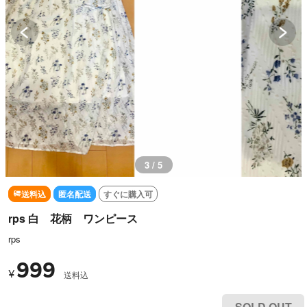
3 / 5
送料込
匿名配送
すぐに購入可
rps 白 花柄 ワンピース
rps
999
¥
送料込
SOLD OUT