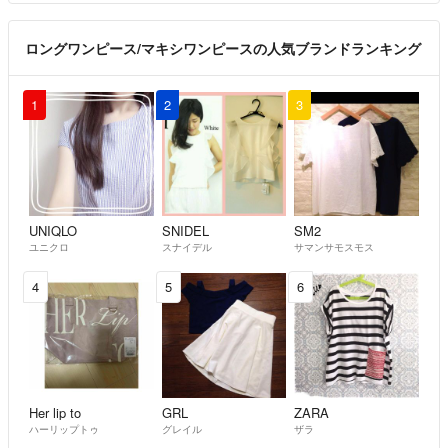
ロングワンピース/マキシワンピースの人気ブランドランキング
1
2
3
UNIQLO
SNIDEL
SM2
ユニクロ
スナイデル
サマンサモスモス
4
5
6
Her lip to
GRL
ZARA
ハーリップトゥ
グレイル
ザラ