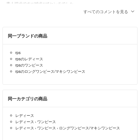
素人採寸ですが総丈115センチでした。
合えばよろしいのですが、ご検討のほどよろしくお願いします。
すべてのコメントを見る
バンヤム
- 3ヶ月前
出品者
同一ブランドの商品
コメント失礼します。
とっても可愛らしいワンピースですね。長さが自分に合えば購入した
いと考えています。丈の長さを教えてください🙏
rps
rpsのレディース
テトちゃんママ
- 3ヶ月前
rpsのワンピース
rpsのロングワンピース/マキシワンピース
同一カテゴリの商品
レディース
レディース
›
ワンピース
レディース
›
ワンピース
›
ロングワンピース/マキシワンピース