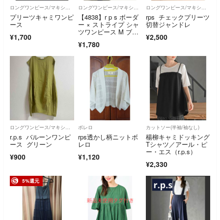
ロングワンピース/マキシワンピース
ロングワンピース/マキシワンピース
ロングワンピース/マキシワンピース
プリーツキャミワンピ
【4838】r p s ボーダ
rps チェックプリーツ
ース
ー × ストライプ シャ
切替ジャンドレ
ツワンピース M ブル
¥1,700
¥2,500
ー
¥1,780
ロングワンピース/マキシワンピース
ボレロ
カットソー(半袖/袖なし)
r.p.s バルーンワンピ
rps透かし柄ニットボ
楊柳キャミドッキング
ース グリーン
レロ
Tシャツ／アール・ピ
ー・エス（r.p.s）
¥900
¥1,120
¥2,330
5%還元