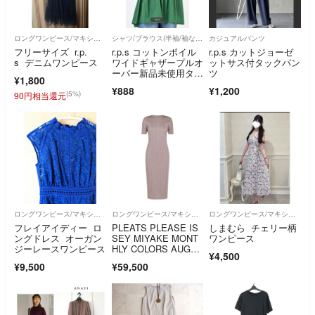
ロングワンピース/マキシワンピース
シャツ/ブラウス(半袖/袖なし)
カジュアルパンツ
フリーサイズ r.p.
r.p.s コットンボイル
r.p.s カットジョーゼ
s デニムワンピース
ワイドギャザープルオ
ットサス付タックパン
ーバー新品未使用タグ
ツ
¥1,800
付き
¥888
¥1,200
(5%)
90円相当還元
ロングワンピース/マキシワンピース
ロングワンピース/マキシワンピース
ロングワンピース/マキシワンピース
フレイアイディー ロ
PLEATS PLEASE IS
しまむら チェリー柄
ングドレス オーガン
SEY MIYAKE MONT
ワンピース
ジーレースワンピース
HLY COLORS AUGUS
¥4,500
T
¥9,500
¥59,500