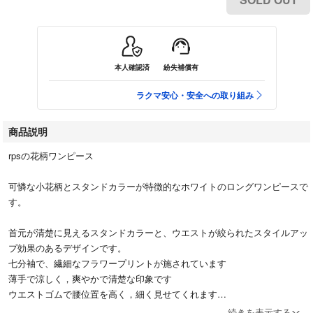
本人確認済
紛失補償有
ラクマ安心・安全への取り組み
商品説明
rpsの花柄ワンピース
可憐な小花柄とスタンドカラーが特徴的なホワイトのロングワンピースで
す。
首元が清楚に見えるスタンドカラーと、ウエストが絞られたスタイルアッ
プ効果のあるデザインです。
七分袖で、繊細なフラワープリントが施されています
薄手で涼しく，爽やかで清楚な印象です
ウエストゴムで腰位置を高く，細く見せてくれます
裏地もしっかりあるので透け安心
続きを表示する