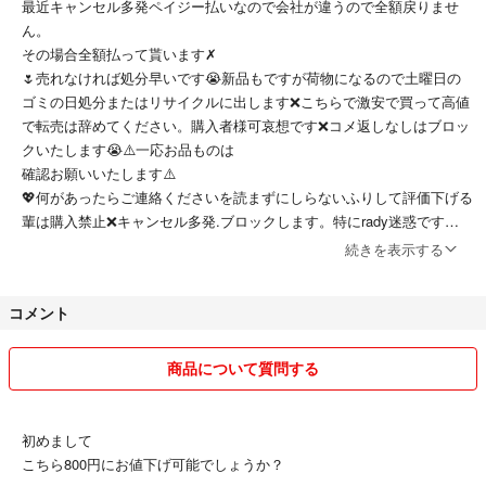
最近キャンセル多発ペイジー払いなので会社が違うので全額戻りませ
ん。
その場合全額払って貰います✗
🌷売れなければ処分早いです😭新品もですが荷物になるので土曜日の
ゴミの日処分またはリサイクルに出します❌こちらで激安で買って高値
で転売は辞めてください。購入者様可哀想です❌コメ返しなしはブロッ
クいたします😭⚠️一応お品ものは
確認お願いいたします⚠️
💖何があったらご連絡くださいを読まずにしらないふりして評価下げる
輩は購入禁止❌キャンセル多発.ブロックします。特にrady迷惑です
💐適当に評価さげる方は購入禁止💐
続きを表示する
こちらはしませんが売る方も売らなくて
コメント
着払いを上乗せはしますがこみは
辞めてください❌プラス料金は
トラブル防止ご自身でお調べください
商品について質問する
🌹発送ヤマトのみ🌹今は郵便局遠く
一時間かかり✗です⚠着払いはご自身で
お調べください配達員でなく間違えたら
初めまして
トラブルになります⚠
こちら800円にお値下げ可能でしょうか？
🌺🌺⭐️茨城県🌺🌺⭐️🌺郵便局隣町になります🌻今は郵便局☓⭐ファミマ20