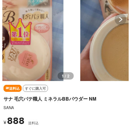
1 / 2
送料込
すぐに購入可
サナ 毛穴パテ職人 ミネラルBBパウダー NM
SANA
888
¥
送料込