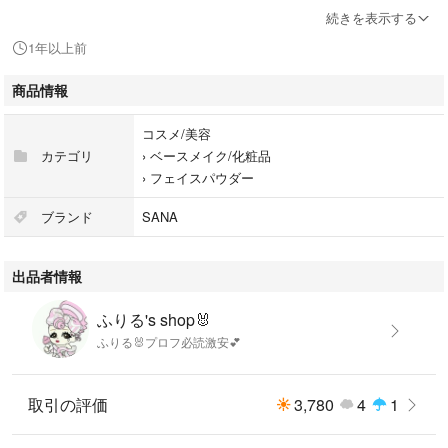
ひと塗りでふんわり毛穴レスな肌に！１日中崩れない、１本８役のＢＢパ
続きを表示する
ウダー。皮脂テカが気になる方へのナチュラルマットタイプ。ＳＰＦ５０
1年以上前
＋ ＰＡ＋＋＋＋。自然な肌色。
商品情報
#常盤薬品工業
#コスメ/美容
コスメ/美容
#ベースメイク/化粧品
カテゴリ
›
ベースメイク/化粧品
#フェイスパウダー
›
フェイスパウダー
#メイクアップ
ブランド
SANA
出品者情報
先日購入
色味を見たのみになります
ふりる's shop🐰
神経質、細かいお方はお控えください
ふりる🐰プロフ必読激安💕
取引の評価
3,780
4
1