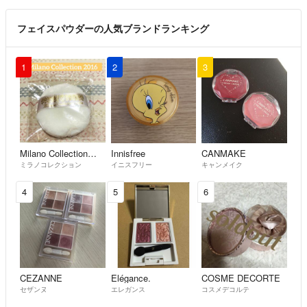
リピさま以外は基本激安にて
お値下げ不可。コメ返なしは
フェイスパウダーの人気ブランドランキング
ブロックます
1
2
3
Milano Collection（kanebo）
Innisfree
CANMAKE
ミラノコレクション
イニスフリー
キャンメイク
4
5
6
CEZANNE
Elégance.
COSME DECORTE
セザンヌ
エレガンス
コスメデコルテ