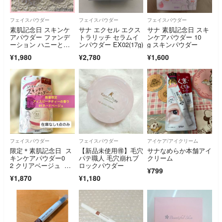
フェイスパウダー
フェイスパウダー
フェイスパウダー
素肌記念日 スキンケ
サナ エクセル エクス
サナ 素肌記念日 スキ
アパウダー ファンデ
トラリッチ セラムイ
ンケアパウダー 10
ーション ハニーとフ
ンパウダー EX02(17g)
g スキンパウダー
ローラルの香り 2個セ
¥1,980
¥2,780
¥1,600
ット
フェイスパウダー
フェイスパウダー
アイケア/アイクリーム
限定＊素肌記念日 ス
【新品未使用🉐】毛穴
サナなめらか本舗アイ
キンケアパウダー0
パテ職人 毛穴崩れブ
クリーム
2 クリアベージュ ア
ロックパウダー
¥799
イスピーチティー香り
¥1,870
¥1,180