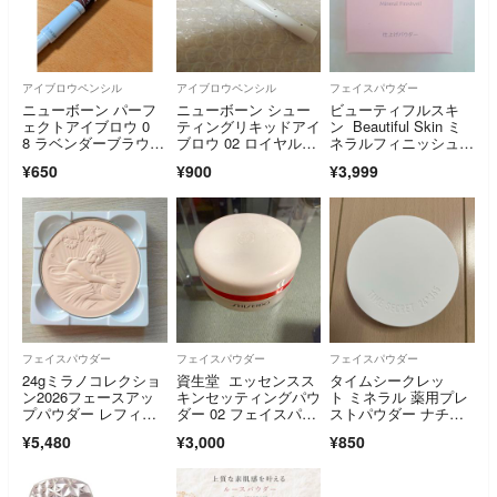
アイブロウペンシル
アイブロウペンシル
フェイスパウダー
ニューボーン パーフ
ニューボーン シュー
ビューティフルスキ
ェクトアイブロウ 0
ティングリキッドアイ
ン Beautiful Skin ミ
8 ラベンダーブラウン
ブロウ 02 ロイヤルブ
ネラルフィニッシュヴ
(0.4g)
ラウン
ェール 仕上げパウダ
¥650
¥900
¥3,999
ー
フェイスパウダー
フェイスパウダー
フェイスパウダー
24gミラノコレクショ
資生堂 エッセンスス
タイムシークレッ
ン2026フェースアッ
キンセッティングパウ
ト ミネラル 薬用プレ
プパウダー レフィ
ダー 02 フェイスパウ
ストパウダー ナチュ
ル 【新品未使用】
ダー
ラルオークル<本品
¥5,480
¥3,000
¥850
> 8g