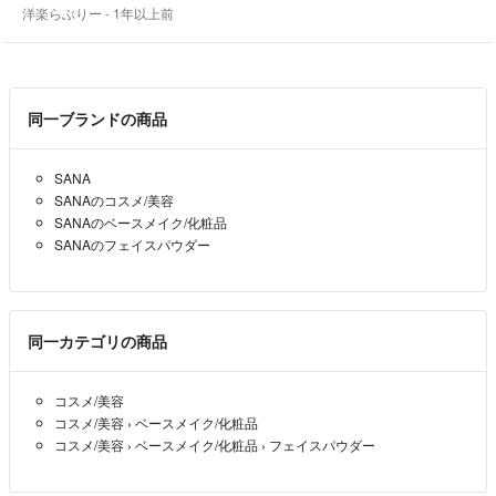
洋楽らぶりー
- 1年以上前
分🌻🌻🌺🌻またお取り引きよろしくお願いいたします🌺⭐
🌻返品はお受けできません。配送事故も責任はおえません。
新品とはいえ自宅クローゼット管理なので、
御了承下さい。神経質なお方はお控え下さいませ！
同一ブランドの商品
丁寧で気持ちの良い御取り引きを心がけております！🌻
🌷質問、配送などの大切なお話は、コメントで下さい。納得したうえで
SANA
のお取り引きをお願い致します🌷
SANAのコスメ/美容
発送に関しては。
SANAのベースメイク/化粧品
購入前に変更はコメントでお願い致します
SANAのフェイスパウダー
なければこちらで、決めて、早めの発送を致します💞
🌻お取り置きしてません。購入はそのときお願い致します。お値下げも
範囲内でお願い致します🌻
💞お取り引きは、御連絡が繋がり商品が届いたら放置しない方にさせて
同一カテゴリの商品
いただきます
🍀日本語不自由な外国人のお方は
コスメ/美容
お取引きできません！郵便局の意味
コスメ/美容
›
ベースメイク/化粧品
すら解らないので悪質で、
コスメ/美容
›
ベースメイク/化粧品
›
フェイスパウダー
会話すらままならず、トラブルになりますので購入しないで下さい🍀
⭐自宅管理ですので、3Nでお願いしま