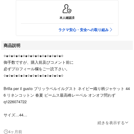
本人確認済
ラクマ安心・安全への取り組み
商品説明
○●○●○●○●○●○●○●○●○●○●○●○●○
御手数ですが、購入前及びコメント前に
必ずプロフィール欄をご一読下さい。
○●○●○●○●○●○●○●○●○●○●○●○●○
Brilla per il gusto ブリッラペルイルグスト ネイビー織り柄ジャケット 44
6 リネンコットン 春夏 ビームス最高峰レーベル オンオフ問わず
q1226074722
サイズ…44
素材
続きを表示する
表地…リネン53% コットン47%
4ヶ月前