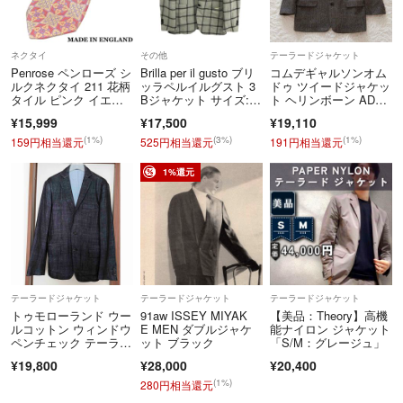
8/6-10、8/25-28は商品の発送ができません。
ネクタイ
その他
テーラードジャケット
Penrose ペンローズ シ
Brilla per il gusto ブリ
コムデギャルソンオム
ルクネクタイ 211 花柄
ッラペルイルグスト 3
ドゥ ツイードジャケッ
タイル ピンク イエロ
Bジャケット サイズ:4
ト ヘリンボーン AD19
ー
6 チェック/カシミヤ
91 ウール
¥15,999
¥17,500
¥19,110
混 ブラウン/ベージ
ュ メンズ / 240001195
(1%)
(3%)
(1%)
159円相当還元
525円相当還元
191円相当還元
159
1%還元
テーラードジャケット
テーラードジャケット
テーラードジャケット
トゥモローランド ウー
91aw ISSEY MIYAK
【美品：Theory】高機
ルコットン ウィンドウ
E MEN ダブルジャケ
能ナイロン ジャケット
ペンチェック テーラー
ット ブラック
「S/M：グレージュ」
ドジャケット
¥19,800
¥28,000
¥20,400
(1%)
280円相当還元