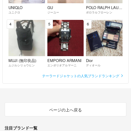
UNIQLO
GU
POLO RALPH LAUREN
ユニクロ
ジーユー
ポロラルフローレン
4
5
6
MUJI (無印良品)
EMPORIO ARMANI
Dior
ムジルシリョウヒン
エンポリオアルマーニ
ディオール
テーラードジャケットの人気ブランドランキング
ページの上へ戻る
注目ブランド一覧