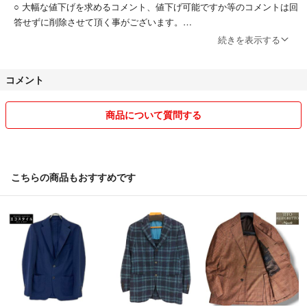
○ 大幅な値下げを求めるコメント、値下げ可能ですか等のコメントは回
答せずに削除させて頂く事がございます。
続きを表示する
○ 交渉中等でもご購入手続きを進めていただきました方を優先とさせて
いただきます。
コメント
○ 出品者＝着用者・使用者ではございません。
着用感やサイズ感、購入時期や購入先などのコメントは個人的な主観と
商品について質問する
なる事と、正確なご回答ができない為、お答えしておりません。
○ 商品の状態は細心の注意を払い、商品詳細に記載しておりますが、稀
に見落としや気付かない事もございます。
こちらの商品もおすすめです
○ 個人保管の為、衣類に若干のタタミジワがある場合がございます。
○ 当方の出品している商品の多くがＵＳＥＤです。
個人出品の為、完璧な商品を求められる方、神経質な方は申し訳ござい
ませんが購入をお控え下さい。
○ ご使用のブラウザ・モニターによって色合い等が実際の商品と異なる