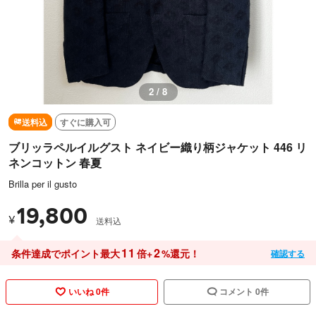
3 / 8
送料込
すぐに購入可
ブリッラペルイルグスト ネイビー織り柄ジャケット 446 リ
ネンコットン 春夏
Brilla per il gusto
19,800
¥
送料込
11
2
条件達成でポイント最大
倍+
%還元！
確認する
いいね 0件
コメント 0件