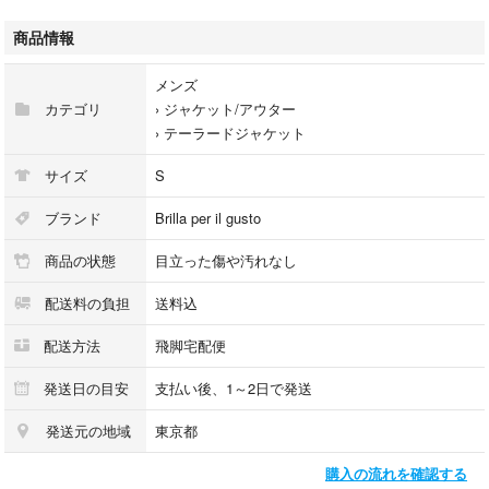
裏地…キュプラ100%
袖裏…キュプラ100%
商品情報
参考上代…約100,000yen
仕立て
メンズ
段返し３Ｂ・背抜き裏地仕立て・胸バルカポケット
カテゴリ
›
ジャケット/アウター
腰パッチポケット・サイドベンツ・袖ボタン未処理
›
テーラードジャケット
詳細サイズ
肩幅…42.5cm 身幅…48cm ウエスト…43cm 袖丈…63cm 着丈…71.5cm
サイズ
S
※詳細サイズは平置きでの素人採寸です
多少の誤差はご容赦下さい。
ブランド
Brilla per il gusto
商品の状態
目立った傷や汚れなし
様々なメディアで取り上げられ常に人気のあるブリッラペルイルグスト
BEAMSFのドレスクロージング部門最高峰レーベルです
配送料の負担
送料込
インポートブランドに引けを取らない素材選びと仕立て
配送方法
飛脚宅配便
非常に柔らかな肌触りと軽い着心地
オンオフ問わず、様々なシーンでご活用いただける
発送日の目安
支払い後、1～2日で発送
一着ではないでしょうか
発送元の地域
東京都
目立つダメージ等は無く、状態は非常に良いと思います
購入の流れを確認する
状態の詳細は画像をご確認下さい