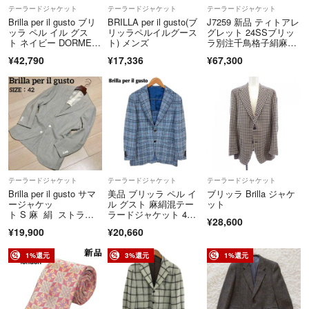
場合がございます。
テーラードジャケット
テーラードジャケット
テーラードジャケット
Brilla per il gusto ブリ
BRILLA per il gusto(ブ
J7259 新品 ティトアレ
○ サイズやディテール表記など、商品説明と画像が異なる場合は、商品
ッラ ペル イル グス
リッラペルイルグース
グレット 24SSブリッ
ト ネイビー DORMEUI
ト) メンズ
ラ別注千鳥格子絹麻ジ
画像を優先させていただきます。
L ウール ホップサッ
ャケット
¥42,790
¥17,336
¥67,300
ク ライトジャケット 4
4
○ ゴルフクラブは梱包資材の都合上、ヘッド等を外して梱包する場合が
ございます。
○ 購入後の価格交渉・支払方法・発送方法の変更等のお申し出は一切お
受けできません。
○ 他のサイトにも多数出品しております。他のサイトで購入が決まった
テーラードジャケット
テーラードジャケット
テーラードジャケット
場合は、出品を停止する場合がありますので予めご了承ください。
Brilla per il gusto サマ
美品 ブリッラ ペル イ
ブリッラ Brilla ジャケ
ージャケッ
ル グスト 麻絹混テー
ット
○ 仕事の都合などで商品の発送まで日数が必要な場合がございます。長
ト S 麻 絹 ストライ
ラードジャケット 4
¥28,600
プ
6 ブルー
期発送不可の期間がある場合はこちらに記載します。
¥19,900
¥20,660
1%還元
3%還元
1%還元
ご不明な点や気になる事がございましたら、お気軽にコメント欄よりお
問い合わせください。
迅速な気持ちの良い取引を心がけております。宜しくお願い致します。