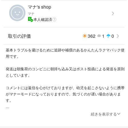
マナ's shop
マナ
本人確認済
取引の評価
362
1
0
基本トラブルを避けるために追跡や補償のあるかんたんラクマパック使
用です。
発送は朝集荷のコンビニに朝持ち込み又はポスト投函による発送を原則
としています。
コメントには返信を心がけておりますが、幼児を起こさないように携帯
がマナーモードになっておりますので、気づくのが遅い場合がありま
す。
タバコ、ペット共にありませんので動物アレルギーや受動喫煙を気にす
続きを表示する
る方もご安心下さい。