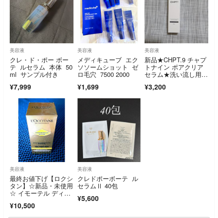
美容液
美容液
美容液
クレ・ド・ポー ボー
メディキューブ エク
新品★CHPT.9 チャプ
テ ルセラム 本体 50
ソソームショット ゼ
トナイン ポアクリア
ml サンプル付き
ロ毛穴 7500 2000
セラム★洗い流し用オ
イル美容液★
¥7,999
¥1,699
¥3,200
美容液
美容液
最終お値下げ【ロクシ
クレドポーボーテ ル
タン】☆新品・未使用
セラムⅡ 40包
☆ イモーテル ディヴ
¥5,600
ァイン インテンシ
¥10,500
ヴ オイル b 30mL