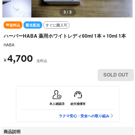
3 / 3
送料込
匿名配送
すぐに購入可
ハーバーHABA 薬用ホワイトレディ60ml 1本＋10ml 1本
HABA
4,700
¥
送料込
SOLD OUT
本人確認済
紛失補償有
ラクマ安心・安全への取り組み
商品説明