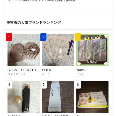
美容液の人気ブランドランキング
1
2
3
COSME DECORTE
POLA
Yunth
コスメデコルテ
ポーラ
ユンス
4
5
6