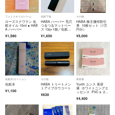
フェイスオイル/バーム
化粧下地
その他
ローズスクワラン 化
HABA ハーバー 毛穴
HABA 株主優待割引
粧オイル 15ml ● HAB
つるつるマットベー
券 10枚セット（1万
A ハーバー
ス 13g×1個／化粧下
円分）
地
¥1,580
¥1,650
¥5,000
化粧水/ローション
その他
美容液
化粧水
HABA トリートメン
Yunth ユンス 美容
トアイブロウコート
液 ホワイトニングエ
¥1,100
ッセンス PVC a 2
¥630
箱 新品未開封
¥4,400