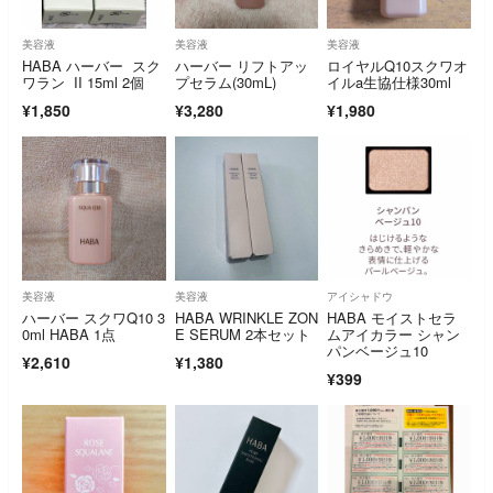
美容液
美容液
美容液
HABA ハーバー スク
ハーバー リフトアッ
ロイヤルQ10スクワオ
ワラン II 15ml 2個
プセラム(30mL)
イルa生協仕様30ml
¥1,850
¥3,280
¥1,980
美容液
美容液
アイシャドウ
ハーバー スクワQ10 3
HABA WRINKLE ZON
HABA モイストセラ
0ml HABA 1点
E SERUM 2本セット
ムアイカラー シャン
パンベージュ10
¥2,610
¥1,380
¥399