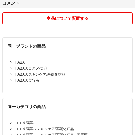
コメント
自分の思った価格でまったり販売するフリーマーケットのスタイルが好
きなので、基本値下げ交渉は受け付けておりません。
商品について質問する
お読みいただき有り難うございました。宜しければどうぞ宜しくお願い
します。
同一ブランドの商品
HABA
HABAのコスメ/美容
HABAのスキンケア/基礎化粧品
HABAの美容液
同一カテゴリの商品
コスメ/美容
コスメ/美容
›
スキンケア/基礎化粧品
コスメ/美容
›
スキンケア/基礎化粧品
›
美容液