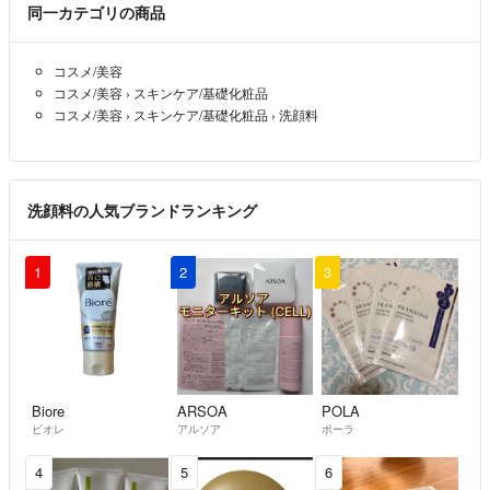
同一カテゴリの商品
コスメ/美容
コスメ/美容
›
スキンケア/基礎化粧品
コスメ/美容
›
スキンケア/基礎化粧品
›
洗顔料
洗顔料の人気ブランドランキング
1
2
3
Biore
ARSOA
POLA
ビオレ
アルソア
ポーラ
4
5
6