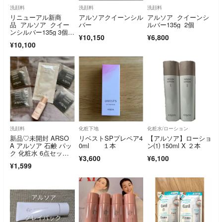
洗顔料
洗顔料
洗顔料
リニューアル新商
アルソアクイーンシル
アルソア クイーンシ
品 アルソア クイー
バー
ルバー135g 2個
ンシルバー135g 3個セ
¥10,150
¥6,800
ット
¥10,100
洗顔料
化粧下地
化粧水/ローション
新品♡未開封 ARSO
リベストSPプレペア4
【アルソア】ローショ
A アルソア 石鹸 パッ
0ml １本
ン⑴ 150ml X ２本
ク 化粧水 6点セッ
¥3,600
¥6,100
ト サンプル
¥1,599