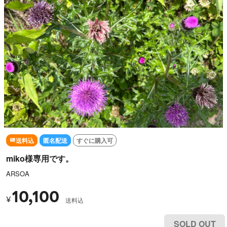
送料込
匿名配送
すぐに購入可
miko様専用です。
ARSOA
10,100
¥
送料込
SOLD OUT