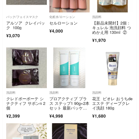
パック/フェイスマスク
化粧水/ローション
洗顔料
アルソア クレイパッ
セルローション
【新品未開封】2個：
ク 100g
キュレル 泡洗顔料 つ
¥4,000
めかえ用 130ml ②
¥3,070
¥1,970
洗顔料
洗顔料
洗顔料
クレドポーボーテ シ
プロアクティブ プラ
花王 ビオレ おうちde
ナクティフ サボンn 2
ス ステップ1 90g×2本
エステ ディープクレ
個
セット 最新パッケー
イ洗顔 180g
ジ
¥2,399
¥4,998
¥1,680