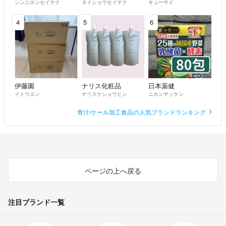
シンニホンセイヤク
タイショウセイヤク
キューサイ
4
5
6
伊藤園
ナリス化粧品
日本薬健
イトウエン
ナリスケショウヒン
ニホンヤッケン
青汁/ケール加工食品の人気ブランドランキング
ページの上へ戻る
注目ブランド一覧