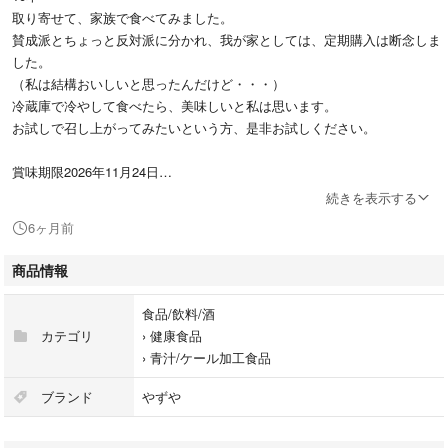
取り寄せて、家族で食べてみました。
賛成派とちょっと反対派に分かれ、我が家としては、定期購入は断念しま
した。
（私は結構おいしいと思ったんだけど・・・）
冷蔵庫で冷やして食べたら、美味しいと私は思います。
お試しで召し上がってみたいという方、是非お試しください。
賞味期限2026年11月24日
続きを表示する
宜しくお願い致します(^O^)☆☆☆
6ヶ月前
商品情報
食品/飲料/酒
カテゴリ
›
健康食品
›
青汁/ケール加工食品
ブランド
やずや