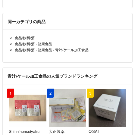
したら出品させて頂きますね(^O^)
ルリハナ
- 3ヶ月前
出品者
同一カテゴリの商品
初めまして、こちらにコメント失礼いたします。
以前出品されておられたクレドポーボーテ シナクティフのサンプルは
食品/飲料/酒
何か今現在お手元にございませんでしょうか。
食品/飲料/酒
›
健康食品
食品/飲料/酒
›
健康食品
›
青汁/ケール加工食品
ありー
- 3ヶ月前
青汁/ケール加工食品の人気ブランドランキング
1
2
3
Shinnihonseiyaku
大正製薬
Q'SAI