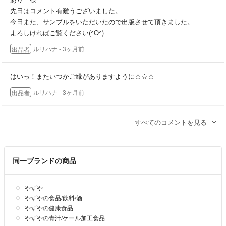
先日はコメント有難うございました。
今日また、サンプルをいただいたので出版させて頂きました。
よろしければご覧ください(^O^)
ルリハナ
- 3ヶ月前
出品者
はいっ！またいつかご縁がありますように☆☆☆
ルリハナ
- 3ヶ月前
出品者
こんばんは！
すべてのコメントを見る
お返事ありがとうございます！
かしこまりました、また覗かさせていただきます！
ありがとうございました！
同一ブランドの商品
ありー
- 3ヶ月前
やずや
こんにちは！
やずやの食品/飲料/酒
資生堂に友人がいるので、たまにシナクティフのサンプルをいただい
やずやの健康食品
たりするのですが、あいにく今は持っていません。また手元に入りま
やずやの青汁/ケール加工食品