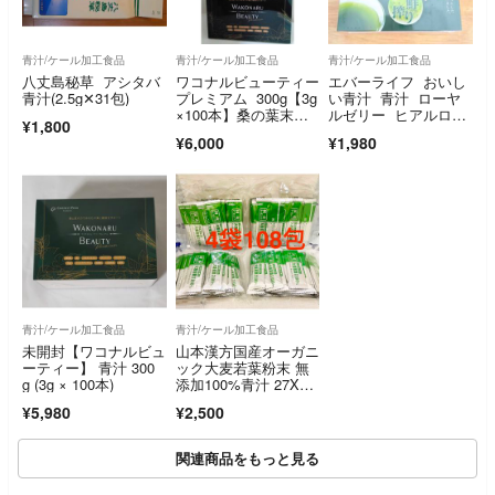
青汁/ケール加工食品
青汁/ケール加工食品
青汁/ケール加工食品
八丈島秘草 アシタバ
ワコナルビューティー
エバーライフ おいし
青汁(2.5g✕31包)
プレミアム 300g【3g
い青汁 青汁 ローヤ
×100本】桑の葉末加
ルゼリー ヒアルロン
¥1,800
工食品
酸 大麦若葉
¥6,000
¥1,980
青汁/ケール加工食品
青汁/ケール加工食品
未開封【ワコナルビュ
山本漢方国産オーガニ
ーティー】 青汁 300
ック大麦若葉粉末 無
g (3g × 100本)
添加100%青汁 27X4
袋 108包
¥5,980
¥2,500
関連商品をもっと見る