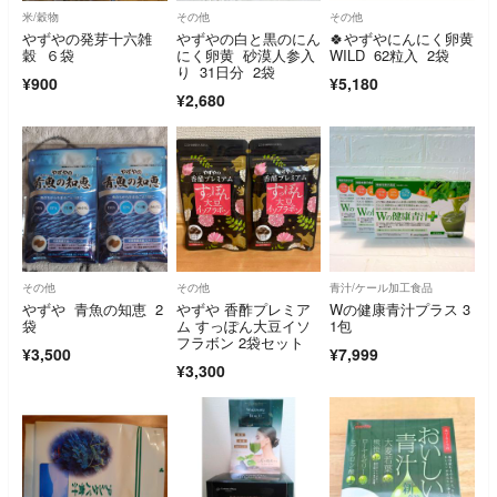
米/穀物
その他
その他
やずやの発芽十六雑
やずやの白と黒のにん
🍀やずやにんにく卵黄
穀 ６袋
にく卵黄 砂漠人参入
WILD 62粒入 2袋
り 31日分 2袋
¥900
¥5,180
¥2,680
その他
その他
青汁/ケール加工食品
やずや 青魚の知恵 2
やずや 香酢プレミア
Wの健康青汁プラス 3
袋
ム すっぽん大豆イソ
1包
フラボン 2袋セット
¥3,500
¥7,999
¥3,300