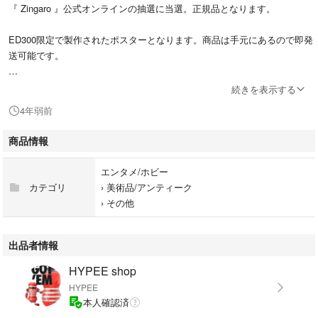
『 Zingaro 』公式オンラインの抽選に当選。正規品となります。
ED300限定で製作されたポスターとなります。商品は手元にあるので即発
送可能です。
お探しの方、気になってた方はこの機会に是非ご検討下さい。
続きを表示する
ラクマでの取引経験は浅いですがスムーズ、丁寧な取引きを心掛けますの
4年弱前
で何卒宜しくお願い致します
商品情報
✅個人情報の記載のある納品書、シールは剥がした上でお店からの発送さ
れた梱包に入れたまま発送致します。
エンタメ/ホビー
カテゴリ
›
美術品/アンティーク
✅ご購入の際にはお手数ですが購入申請をお願い致します
›
その他
※ 商品に関して何か質問等あればお気軽にコメント下さい。
出品者情報
⚫︎状態
HYPEE shop
新品未使用、未開封
HYPEE
本人確認済
⚫︎付属品