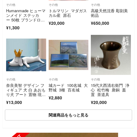
その他
その他
その他
Humanmade ヒューマ
トルマリン マダガス
高級天然沈香 彫刻美
ンメイド ステッカ
カル産 原石
術品
ー 50枚 ブランドロ
¥20,000
¥650,000
ゴ アパレル
¥1,300
その他
その他
その他
奈良美智 デザイン フ
城カード 100名城 大
15代大西清右衛門 浄
ィギュア 犬 白 あおも
野城 3種 百名城
心 松竹梅 唐銅 蓋
り犬 アート 置物 現代
置 茶道具
¥2,880
アート レジン ホワイ
¥13,000
¥20,000
ト
関連商品をもっと見る
SOLD OUT