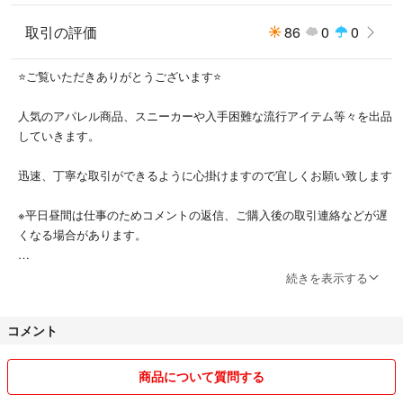
納品書が必要な場合は、個人情報を隠した状態のコピーでのお渡しであれ
ば可能です。
取引の評価
86
0
0
【ご購入の前の確認事項】
⭐️ご覧いただきありがとうございます⭐️
※プロフィールも併せてご確認下さい。
人気のアパレル商品、スニーカーや入手困難な流行アイテム等々を出品
⚡️商品に関しましては個人宅での保管のため完璧を求める方、神経質な方
していきます。
以外のみご購入下さい。また新品未使用品のためご購入後のクレーム等は
対応できかねます。
迅速、丁寧な取引ができるように心掛けますので宜しくお願い致します
⚡️ 写真の撮り方、光の加減等によひ実際のカラーと違って見える可能性が
※平日昼間は仕事のためコメントの返信、ご購入後の取引連絡などが遅
あります。
くなる場合があります。
⚡️すり替え防止のため、返品はお受けできかねますので、予めご了承くだ
続きを表示する
さいませ。
✅お取引に関しての留意事項
以上ご理解いただける方のみご購入宜しくお願い致します。
コメント
⚡️お値引き交渉は基本的に対応しておりません。
##検索##
⚡️コメントなしの即購入はOKですが、他での複数出品してる商品は購
商品について質問する
村上隆 ドラえもん ポスター zingaro
入前にコメントをしていただく場合があります。その際は商品説明に記