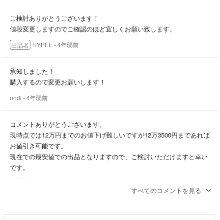
載しますのでご確認下さい。
#村上隆 #ドラえもん #ポスター #zingaro
ご検討ありがとうございます！
⚡️購入後24h以内にご入金が確認できない場合はキャンセルさせていた
値段変更しますのでご確認のほど宜しくお願い致します。
だく場合がございます。
HYPEE
- 4年弱前
出品者
⚡️配送後の返品につきましては、すり替え防止のため対応できません。
予めご了承いただける方のみご購入していただくよう宜しくお願いしま
承知しました！
す。
購入するので変更お願いします！
ondi
- 4年弱前
✨ 商品に関する質問、画像のリクエスト等は対応致しますのでお気軽
にコメント下さい✨
コメントありがとうございます。
⚡️商品は保管に関しては入念なケアを行いますが、自宅での保管になり
現時点では12万円までのお値下げ難しいですが12万3500円まであれば
ますので匂い等に敏感な方、神経質な方のご購入はお控え下さい。
お値引き可能です。
現在での最安値での出品となりますので、ご検討いただけますと幸い
⚡️商品を安全にお届けするための梱包等は行いますが配送中の商品のダ
です。
メージ、紛失等の配送事故に関しては責任を取りかねますのでご了承下
HYPEE
- 4年弱前
出品者
さい。
すべてのコメントを見る
12万円でお願いできませんか？