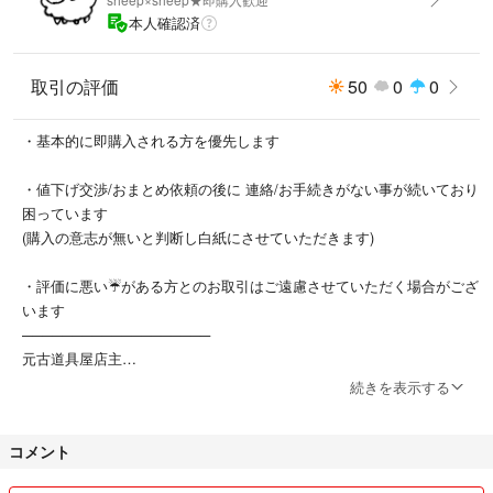
本人確認済
取引の評価
50
0
0
・基本的に即購入される方を優先します
・値下げ交渉/おまとめ依頼の後に 連絡/お手続きがない事が続いており
困っています
(購入の意志が無いと判断し白紙にさせていただきます)
・評価に悪い☔がある方とのお取引はご遠慮させていただく場合がござ
います
───────────────────
元古道具屋店主
主に不用品を出品致しております
続きを表示する
(推し活の一部も)
コメント
ラクマ初心者ですが、他媒体で800回以上の販売実績を重ねておりまし
て、お取引は安心して行っていただけるかと思います。ラクマでは不慣