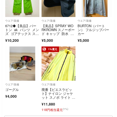
ウエア/装備
ウエア/装備
ウエア/装備
6712◆【美品】バー
【美品】SPRAY WO
BURTON（バート
トン ak パンツ メン
RKROWN スノーボー
ン） フルジップパー
ズ ゴアテックス スノ
ド キャップ 防水 撥
カー
ボ グリーン
水
¥10,200
¥5,000
¥5,000
1%還元
ウエア/装備
ウエア/装備
ゴーグル
廃番【ビエスラビッ
ト】ナイロン ジャケ
¥4,000
ット スノボ ライト ウ
ェア L 黄×黒
¥11,880
(1%)
118円相当還元