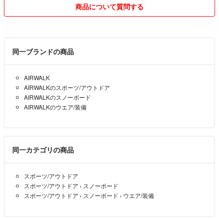
れな点でご不便おかけしますが、どうぞよろしくお願い致します。
商品について質問する
【発送方法】
「未定」の出品物は定形外普通郵便(追跡補償共に無し)又はクリックポ
スト(追跡番号あり補償無し)など低コスト優先してます
同一ブランドの商品
【値下げ交渉】
AIRWALK
基本即購入して貰えるような 価格にしていますのでご理解の程お願い
AIRWALKのスポーツ/アウトドア
いたします
AIRWALKのスノーボード
AIRWALKのウエア/装備
稀に価格交渉した後に連絡/手続きが無い場合がありますが、基本その
日中に連絡ない場合一旦コメント削除させていただいております ご了
承くださいm(_ _)m
同一カテゴリの商品
その他御不明な点等は購入前にコメントよりお願い致します。
スポーツ/アウトドア
スポーツ/アウトドア
›
スノーボード
スポーツ/アウトドア
›
スノーボード
›
ウエア/装備