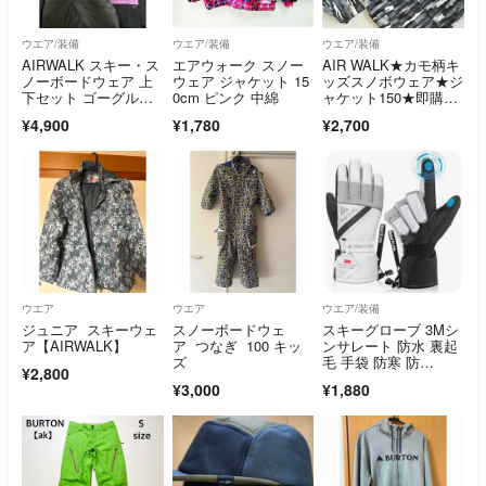
ウエア/装備
ウエア/装備
ウエア/装備
AIRWALK スキー・ス
エアウォーク スノー
AIR WALK★カモ柄キ
ノーボードウェア 上
ウェア ジャケット 15
ッズスノボウェア★ジ
下セット ゴーグル付
0cm ピンク 中綿
ャケット150★即購入
き【新古品】
OK!!
¥4,900
¥1,780
¥2,700
ウエア
ウエア
ウエア/装備
ジュニア スキーウェ
スノーボードウェ
スキーグローブ 3Mシ
ア【AIRWALK】
ア つなぎ 100 キッ
ンサレート 防水 裏起
ズ
毛 手袋 防寒 防
¥2,800
風 白 グレー
¥3,000
¥1,880