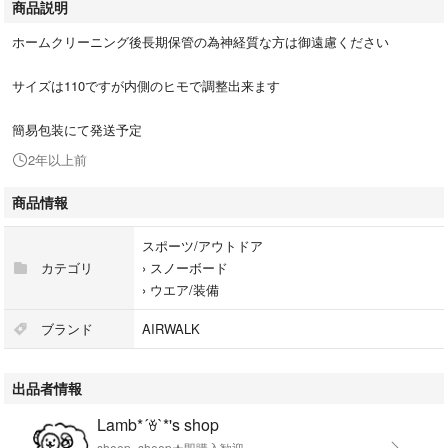
商品説明
ホームクリーニング後長期保管の為神経質な方は御遠慮ください
サイズは110ですが内側のヒモで調整出来ます
簡易包装にて発送予定
2年以上前
商品情報
スポーツ/アウトドア
カテゴリ
›
スノーボード
›
ウエア/装備
ブランド
AIRWALK
出品者情報
Lamb*´ꈊ`*'s shop
sheep×sheep★即購入歓迎