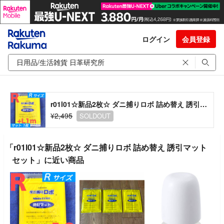
ログイン
会員登録
r01l01☆新品2枚☆ ダニ捕りロボ 詰め替え 誘引マット セット
¥2,495
SOLDOUT
「r01l01☆新品2枚☆ ダニ捕りロボ 詰め替え 誘引マット
セット」に近い商品