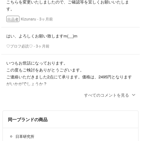
#ダニとり
こちらを変更いたしましたので、ご確認等を宜しくお願いいたしま
※発送は匿名配送のみです。
#防ダニシート
す。
※2万件以上のお取り引きの中で、ごく稀に輸送中の破損(過去に2回)や
お品の不備(過去に6回)がございます。その場合はご評価の前にご一報
Kizunaru
- 3ヶ月前
出品者
いただけますと幸いです。誠心誠意をもって対応させていただきます。
はい、よろしくお願い致しますm(__)m
◆即購入を推奨しております。
♡プロフ必読♡
- 3ヶ月前
※交渉や質問等のコメントがあっても購入された方を優先いたします。
いつもお世話になっております。
この度もご検討をありがとうございます。
ご連絡いただきました2点にて承ります。価格は、2495円となります
◆基本的にはお値下げを承っておりません。
がいかがでしょうか？
何卒よろしくお願いいたします。
※同梱の場合は送料分のお値引きが可能です。ご購入前にコメントより
すべてのコメントを見る
ご連絡ください。
Kizunaru
- 3ヶ月前
出品者
※非常識なお値引きを申請された方や執拗にお値引きを希望される方と
いつもお世話になります。R、L各1枚販売可能でしょうか？
同一ブランドの商品
は、お取引きいたしませんので予めご了承ください。
♡プロフ必読♡
- 3ヶ月前
日革研究所