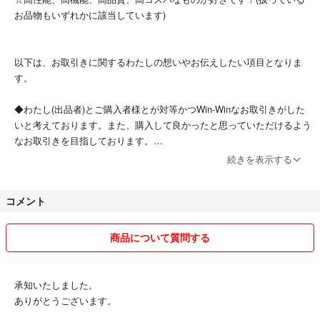
お品物もいずれかに該当しています)
● #KizunaruOrGsD より他の出品もご確認いただけます。
以下は、お取引きに関するわたしの想いやお伝えしたい項目となりま
#ダニ捕りロボ
す。
#ダニ取り
#ダニアレルギー
◆わたし(出品者)とご購入者様とが対等かつWin-Winなお取引きがした
#ダニ予防
いと考えております。また、購入して良かったと思っていただけるよう
#ダニ対策
なお取引きを目指しております。
#防ダニ
続きを表示する
#ダニ駆除
※粗悪品は販売いたしません。特に互換品は品質がピンキリです。数種
#ダニ除去
類の中からもっとも品質の良いものを厳選し、すべて検品したお品物を
#ダニシート
コメント
販売しております。
#ダニマット
(お品に何か問題がある場合は「訳あり」として格安で販売しておりま
#ダニ取りシート
す)
商品について質問する
#ダニ取りマット
#ダニ捕りシート
#ダニ捕りマット
◆対応は親切に、梱包は丁寧に、発送は迅速に、を心掛けております。
承知いたしました。
#ダニよせ
ありがとうございます。
#ダニよけ
※喫煙者&ペットはおりません。