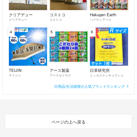
クリアデュー
コストコ
Hakugen Earth
クリアデュー
コストコ
ハクゲンアース
4
5
6
TEIJIN
アース製薬
日革研究所
テイジン
アースセイヤク
ニッカクケンキュウショ
日用品/生活雑貨の人気ブランドランキング
ページの上へ戻る