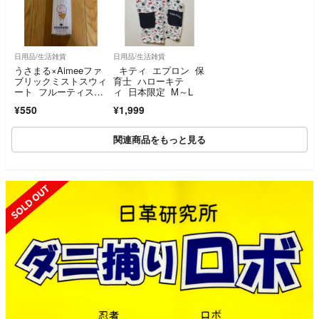
日用品/生活雑貨
日用品/生活雑貨
うさまる×Aimeeファ
キティ エプロン 保
ブリックミストスウィ
育士 ハローキテ
ート フルーティスウ
ィ 日本限定 M～L
ィートの香り
¥550
¥1,999
関連商品をもっと見る
SOLD OUT