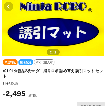
2 / 2
送料込
匿名配送
すぐに購入可
r01l01☆新品2枚☆ ダニ捕りロボ 詰め替え 誘引マット セッ
ト
日革研究所
2,495
¥
送料込