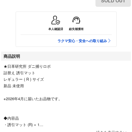
SOLD OUT
本人確認済
紛失補償有
ラクマ安心・安全への取り組み
商品説明
★日革研究所 ダニ捕りロボ
詰替え 誘引マット
レギュラー ( R ) サイズ
新品 未使用
※2026年4月に届いたお品物です。
◆内容品
・誘引マット (R) × 1
・誘引マット (L) × 1