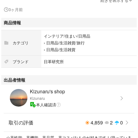
続きを表示する
3ヶ月前
※使用説明書(&日付記録シール)は付きません。
※ケースは付きません。
商品情報
インテリア/住まい/日用品
●誘引マット
カテゴリ
›
日用品/生活雑貨/旅行
・Rサイズ：約10cm × 約10cm
›
日用品/生活雑貨
・効果期間：開封後→約3ヶ月
(未開封→約2年)
ブランド
日革研究所
・有効面積：約1平方メートル
出品者情報
◆その他
Kizunaru's shop
・即購入をおすすめしております。
Kizunaru
・お値下げを承っておりません。
本人確認済
・簡易包装となります。
・匿名、追跡可のメール便で発送します。
取引の評価
4,859
2
0
※出品内容は変更・追加できますのでご相談ください。また、おまとめの
場合は送料分のお値引きは可能です。
☆高性能、高機能、高品質、高コスパなものが好きです！(扱っている