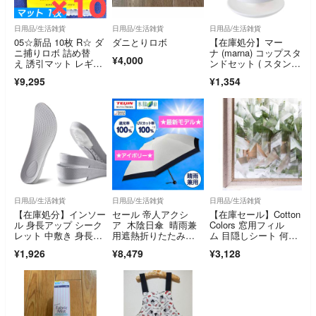
日用品/生活雑貨
日用品/生活雑貨
日用品/生活雑貨
05☆新品 10枚 R☆ ダ
ダニとりロボ
【在庫処分】マー
ニ捕りロボ 詰め替
ナ (marna) コップスタ
¥4,000
え 誘引マット レギュ
ンドセット ( スタンド
ラー サイズ
付き /
¥9,295
¥1,354
日用品/生活雑貨
日用品/生活雑貨
日用品/生活雑貨
【在庫処分】インソー
セール 帝人アクシ
【在庫セール】Cotton
ル 身長アップ シーク
ア 木陰日傘 晴雨兼
Colors 窓用フィル
レット 中敷き 身長盛
用遮熱折りたたみ
ム 目隠しシート 何度
る 美脚 消臭
傘 ☆アイボリー☆ TZ
も貼直せ
¥1,926
¥8,479
¥3,128
PS009 最新モデル