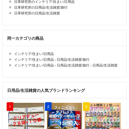
◆説明と画像をよくご確認ください。
日革研究所のインテリア/住まい/日用品
日革研究所の日用品/生活雑貨/旅行
日革研究所の日用品/生活雑貨
※状態を正確にお伝えできていない場合があります。ご不明な点などは
コメントにてお問合わせください。
※発送後のご購入者様の都合によるキャンセル等には応じません。
同一カテゴリの商品
※取引完了後はいかなる理由があっても返品、返金、交換の対応はいた
しません。
インテリア/住まい/日用品
インテリア/住まい/日用品
›
日用品/生活雑貨/旅行
インテリア/住まい/日用品
›
日用品/生活雑貨/旅行
›
日用品/生活雑貨
◆個人の所有物による出品です。
※素人の自宅保管のため新品であっても、外装等にスレやキズがある場
日用品/生活雑貨の人気ブランドランキング
合がございます。
1
2
3
以上となります。
どうぞよろしくお願いいたします！