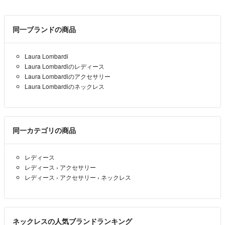
かしこまりました！
同一ブランドの商品
ラクラクメルカリ便で、送れば大丈夫でしょうか？？
りか
- 3年以上前
出品者
Laura Lombardi
Laura Lombardiのレディース
ありがとうございます！
Laura Lombardiのアクセサリー
不躾ながら15,000円で購入させていただけないでしょうか？
Laura Lombardiのネックレス
又、購入させていただける場合の配送方法は追跡可能なものでお送り
できますか？
pi
- 3年以上前
同一カテゴリの商品
6回くらいです！
レディース
りか
- 3年以上前
レディース
›
アクセサリー
出品者
レディース
›
アクセサリー
›
ネックレス
はじめまして！
こちらだいたいの着用回数はわかりますでしょうか？
ネックレスの人気ブランドランキング
pi
- 3年以上前