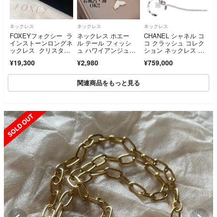
ネックレス
ネックレス
ネックレス
FOXEYフォクシー ラ
ネックレス ホエー
CHANEL シャネル コ
インストーンロングネ
ル テール フィッシ
コ クラッシュ コレク
ックレス クリスタル
ュ ハワイアンジュエ
ション ネックレス 18
ムーン サークル
リー 金 アレルギー
Kホワイトゴールド ダ
¥19,300
¥2,980
¥759,000
イヤモンド J12104 K
18WG
関連商品をもっと見る
SOLD OUT