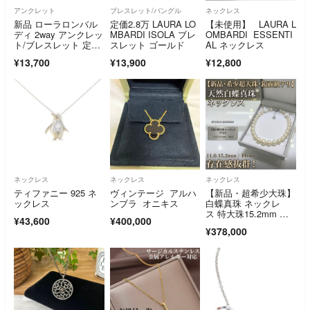
アンクレット
ブレスレット/バングル
ネックレス
新品 ローラロンバル
定価2.8万 LAURA LO
【未使用】 LAURA L
ディ 2way アンクレッ
MBARDI ISOLA ブレ
OMBARDI ESSENTI
ト/ブレスレット 定価
スレット ゴールド
AL ネックレス
18700円
¥13,700
¥13,900
¥12,800
ネックレス
ネックレス
ネックレス
ティファニー 925 ネ
ヴィンテージ アルハ
【新品・超希少大珠】
ックレス
ンブラ オニキス
白蝶真珠 ネックレ
ス 特大珠15.2mm テ
¥43,600
¥400,000
リ最強 44cm 天然無
¥378,000
調色 南洋白蝶真珠 本
真珠