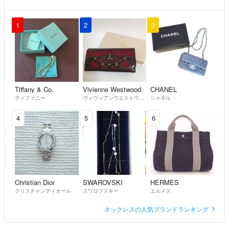
1
2
3
Tiffany & Co.
Vivienne Westwood
CHANEL
ティファニー
ヴィヴィアンウエストウッド
シャネル
4
5
6
Christian Dior
SWAROVSKI
HERMES
クリスチャンディオール
スワロフスキー
エルメス
ネックレスの人気ブランドランキング