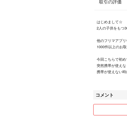
取引の評価
はじめまして☆
2人の子供をもつ
他のフリマアプリ
1000件以上の
今回こちらで初め
突然携帯が使えな
携帯が使えない時
元々きちんとメッ
りますが、残念で
コメント
商品の状態(着用
いますので予めご
な方は購入はお控
コメントのやりと