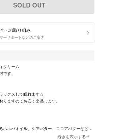
SOLD OUT
全への取り組み
マーサポートなどのご案内
ィクリーム
封です。
ラックスして眠れます☆
おりますのでお安く出品します。
るホホバオイル、シアバター、ココアバターなどの
たボディクリーム。キャロットオイルが肌を整え、
続きを表示する