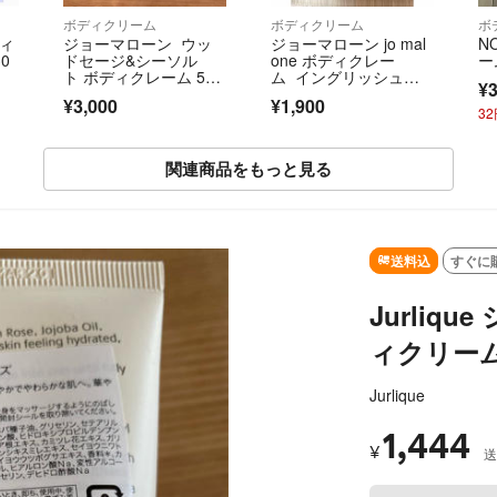
ボディクリーム
ボディクリーム
ボ
ディ
ジョーマローン ウッ
ジョーマローン jo mal
N
0
ドセージ&シーソル
one ボディクレー
ー
ト ボディクレーム 50
ム イングリッシュペ
¥3
ml
アー
¥3,000
¥1,900
3
関連商品をもっと見る
送料込
すぐに
Jurliq
ィクリーム
Jurlique
1,444
¥
送