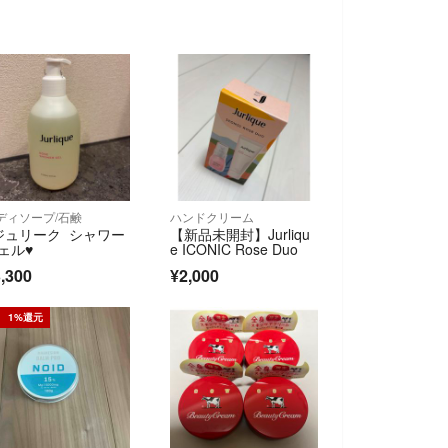
ディソープ/石鹸
ハンドクリーム
︎ジュリーク シャワー
【新品未開封】Jurliqu
ェル♥︎
e ICONIC Rose Duo
,300
¥2,000
1%還元