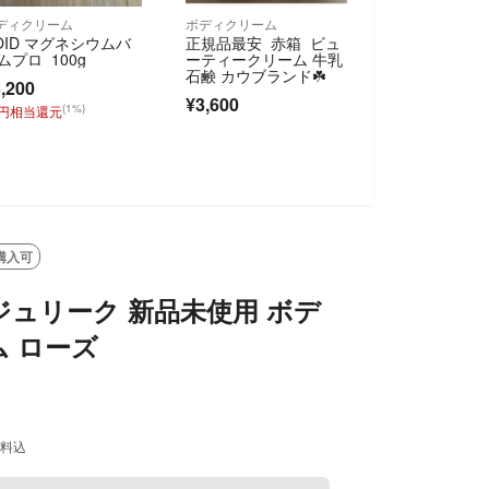
ディクリーム
ボディクリーム
OID マグネシウムバ
正規品最安 赤箱 ビュ
ムプロ 100g
ーティークリーム 牛乳
石鹸 カウブランド☘️
,200
¥3,600
(1%)
2円相当還元
SOLD OUT
購入可
ue ジュリーク 新品未使用 ボデ
 ローズ
料込