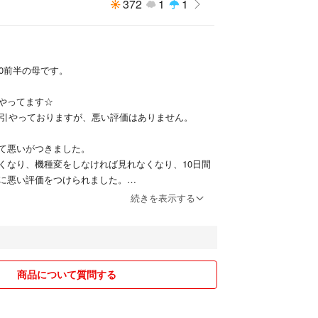
372
1
1
30前半の母です。
やってます☆
お取引やっておりますが、悪い評価はありません。
て悪いがつきました。
くなり、機種変をしなければ見れなくなり、10日間
に悪い評価をつけられました。
セージはやり取りする方なので、原因はこちらがあ
続きを表示する
す…
感や色の表現)につきましては感じ方に個人差がござ
了承下さい。トラブルの元にもなりますので神経質
え下さい。
商品について質問する
り中でも購入ボタンを先に押した方を優先としま