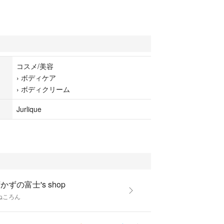
みます。華やかで甘く優美なローズの香り。
ィクリームローズ
コスメ/美容
›
ボディケア
›
ボディクリーム
Jurlique
かずの富士's shop
ねころん