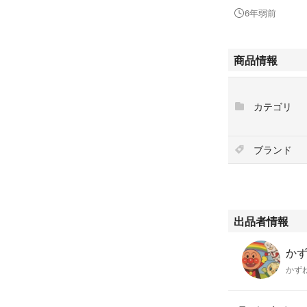
やわらかい肌を育
6年弱前
#ジュリークボデ
#ジュリーク
商品情報
#ジュリーク
カテゴリ
ブランド
出品者情報
かず
かず