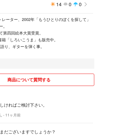
14
0
0
トレーター、2002年「もうひとりのぼくを探して」
ー。
て第四回絵本大賞受賞。
子書籍「しろいこうま」も販売中。
き語り、ギターを弾く事。
商品について質問する
しければご検討下さい。
ん
- 11ヶ月前
まだございますでしょうか？