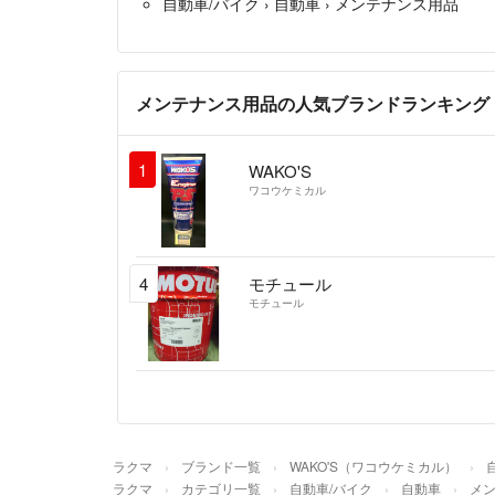
自動車/バイク
›
自動車
›
メンテナンス用品
メンテナンス用品の人気ブランドランキング
1
WAKO'S
ワコウケミカル
4
モチュール
モチュール
ラクマ
ブランド一覧
WAKO'S（ワコウケミカル）
ラクマ
カテゴリ一覧
自動車/バイク
自動車
メ