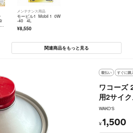
メンテナンス用品
ン
モービル1 Mobil 1 0W
タ
-40 4L
アダ
¥8,550
ルパ
㉓
関連商品をもっと見る
SOLD OUT
着払い
すぐに購
ワコーズ 
用2サイク
WAKO'S
1,500
¥