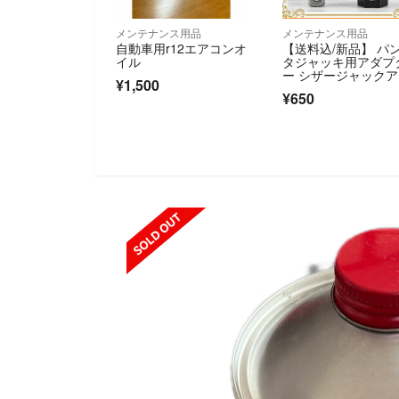
メンテナンス用品
メンテナンス用品
自動車用r12エアコンオ
【送料込/新品】 パ
イル
タジャッキ用アダプ
ー シザージャック
¥1,500
プター ジャッキヘ
¥650
ー タイヤ交換 工具 
SOLD OUT