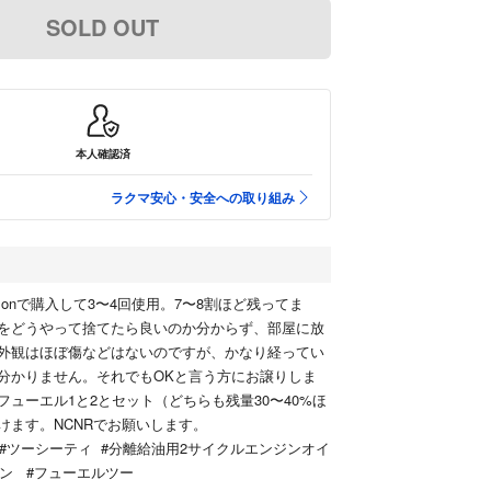
SOLD OUT
本人確認済
ラクマ安心・安全への取り組み
azonで購入して3〜4回使用。7〜8割ほど残ってま
をどうやって捨てたら良いのか分からず、部屋に放
外観はほぼ傷などはないのですが、かなり経ってい
分かりません。それでもOKと言う方にお譲りしま
フューエル1と2とセット（どちらも残量30〜40%ほ
けます。NCNRでお願いします。
T #ツーシーティ #分離給油用2サイクルエンジンオイ
ワン #フューエルツー