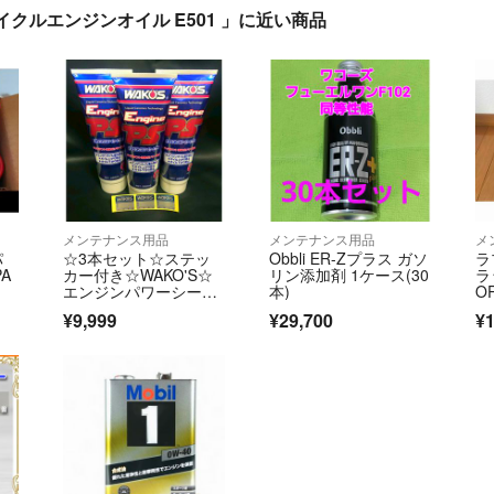
イクルエンジンオイル E501 」に近い商品
メンテナンス用品
メンテナンス用品
メ
パ
☆3本セット☆ステッ
Obbli ER-Zプラス ガソ
ラ
A
カー付き☆WAKO'S☆
リン添加剤 1ケース(30
ラ
エンジンパワーシール
本)
OR
ド☆ワコーズ
¥9,999
¥29,700
¥1