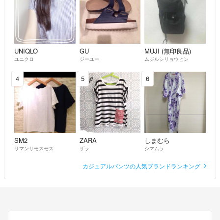
UNIQLO
GU
MUJI (無印良品)
ユニクロ
ジーユー
ムジルシリョウヒン
4
5
6
SM2
ZARA
しまむら
サマンサモスモス
ザラ
シマムラ
カジュアルパンツの人気ブランドランキング