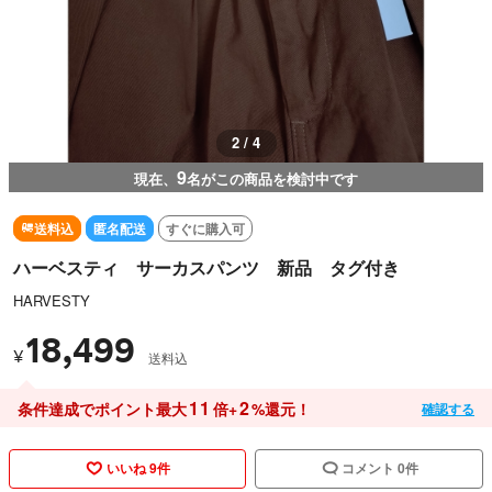
2 / 4
9
現在、
名がこの商品を検討中です
送料込
匿名配送
すぐに購入可
ハーベスティ サーカスパンツ 新品 タグ付き
HARVESTY
18,499
¥
送料込
11
2
条件達成でポイント最大
倍+
%還元！
確認する
いいね 9件
コメント 0件