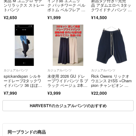
美品 M ユニクロ サテ
インド綿 エスニッ
新品タグ付き✨完売
ンリラックス ストレー
ク パッチワーク ベル
品 アダムエロペ 3タッ
トパンツ
ボトム ベルフレア フ
クワイドチノパンツ ネ
レアパンツ 70s ヒッピ
イビー 25AW
¥2,650
¥1,999
¥14,500
ー ジプシー
カジュアルパンツ
カジュアルパンツ
カジュアルパンツ
spickandspan シルキ
未使用 2026 GU ドレ
Rick Owens リックオ
ードレープ2タックワ
ープワイドパンツ S ブ
ウエンス 21SS ×Cham
イドパンツ 36 ほぼ未
ラック ベージュ 2本セ
pion チャンピオン ド
使用
ット 接触冷感 イージ
ローストリング サルエ
¥7,990
¥3,999
¥22,000
ーケア 美シルエッ
ルパンツ ブラック CM
ト 即発送
01B7950-CHJEG
HARVESTYのカジュアルパンツのおすすめ
同一ブランドの商品