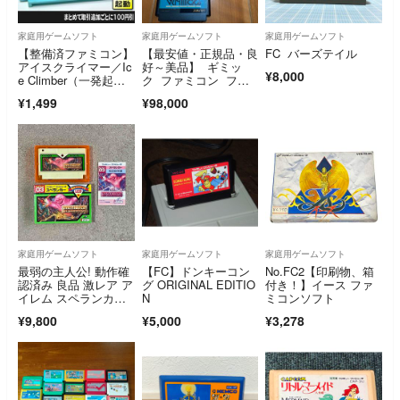
家庭用ゲームソフト
家庭用ゲームソフト
家庭用ゲームソフト
【整備済ファミコン】
【最安値・正規品・良
FC バーズテイル
アイスクライマー／Ic
好～美品】 ギミッ
¥8,000
e Climber（一発起
ク ファミコン ファ
動）FC
ミリーコンピュー
¥1,499
¥98,000
タ FC
家庭用ゲームソフト
家庭用ゲームソフト
家庭用ゲームソフト
最弱の主人公! 動作確
【FC】ドンキーコン
No.FC2【印刷物、箱
認済み 良品 激レア ア
グ ORIGINAL EDITIO
付き！】イース ファ
イレム スペランカ
N
ミコンソフト
ー 箱説付き
¥9,800
¥5,000
¥3,278