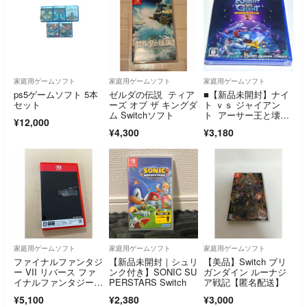
家庭用ゲームソフト
家庭用ゲームソフト
家庭用ゲームソフト
ps5ゲームソフト 5本
ゼルダの伝説 ティア
■【新品未開封】ナイ
セット
ーズ オブ ザ キングダ
ト ｖｓ ジャイアン
ム Switchソフト
ト アーサー王と壊れ
¥12,000
た聖剣 ＰＳ５ ■Ｂ
¥4,300
¥3,180
家庭用ゲームソフト
家庭用ゲームソフト
家庭用ゲームソフト
ファイナルファンタジ
【新品未開封｜シュリ
【美品】Switch ブリ
ー VII リバース ファ
ンク付き】SONIC SU
ガンダイン ルーナジ
イナルファンタジー
PERSTARS Switch
ア戦記【匿名配送】
7 リバース
¥5,100
¥2,380
¥3,000