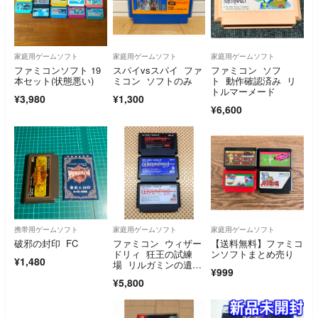
家庭用ゲームソフト
家庭用ゲームソフト
家庭用ゲームソフト
ファミコンソフト 19
スパイvsスパイ ファ
ファミコン ソフ
本セット(状態悪い)
ミコン ソフトのみ
ト 動作確認済み リ
トルマーメード
¥3,980
¥1,300
¥6,600
携帯用ゲームソフト
家庭用ゲームソフト
家庭用ゲームソフト
破邪の封印 FC
ファミコン ウィザー
【送料無料】ファミコ
ドリィ 狂王の試練
ンソフトまとめ売り
¥1,480
場 リルガミンの遺
¥999
産 ダイヤモンドの騎
¥5,800
士 Ⅰ.Ⅱ.Ⅲ 3本セッ
ト