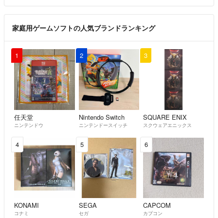
家庭用ゲームソフトの人気ブランドランキング
1
2
3
任天堂
Nintendo Switch
SQUARE ENIX
ニンテンドウ
ニンテンドースイッチ
スクウェアエニックス
4
5
6
KONAMI
SEGA
CAPCOM
コナミ
セガ
カプコン