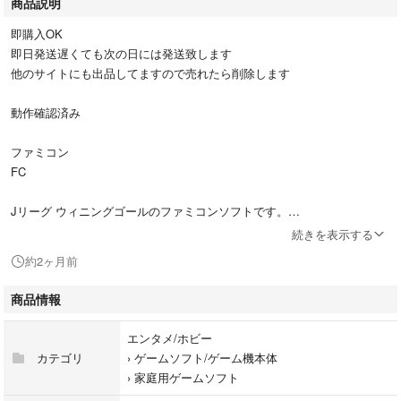
商品説明
即購入OK
即日発送遅くても次の日には発送致します
他のサイトにも出品してますので売れたら削除します
動作確認済み
ファミコン
FC
Jリーグ ウィニングゴールのファミコンソフトです。
1994 ELECTRONIC ARTS製で、任天堂のファミリーコンピュータ用ソフ
続きを表示する
トとなります。
約2ヶ月前
【ブランド】ELECTRONIC ARTS (任天堂)
商品情報
【カテゴリ】ファミコンソフト
【商品の状態】目立った傷や汚れなし
エンタメ/ホビー
【カラー】マルチカラー
カテゴリ
›
ゲームソフト/ゲーム機本体
【型番】HVC-W3
›
家庭用ゲームソフト
【その他】1994年製