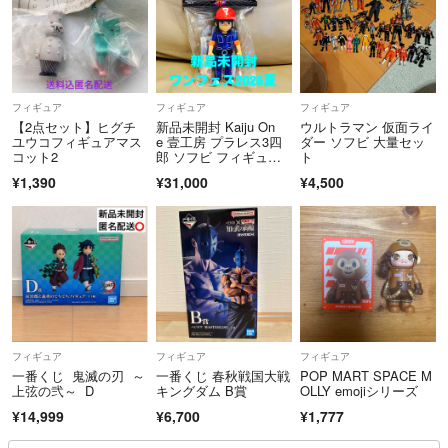
フィギュア
フィギュア
フィギュア
【2点セット】ヒグチ
新品未開封 Kaiju On
ウルトラマン 仮面ライ
ユウコフィギュアマス
e 壹工房 プラレス3四
ダー ソフビ 大量セッ
コット2
郎 ソフビ フィギュ
ト
ア ワンフェス 202
¥1,390
¥31,000
¥4,500
6 夏 会場限定 WF2026
S
フィギュア
フィギュア
フィギュア
一番くじ 鬼滅の刃 ～
一番くじ 春秋戦国大戦
POP MART SPACE M
上弦の弐～ D
キングダム B賞
OLLY emojiシリーズ
¥14,999
¥6,700
¥1,777