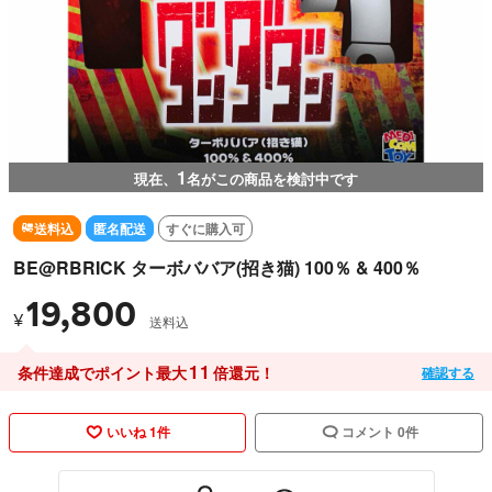
1
現在、
名がこの商品を検討中です
送料込
匿名配送
すぐに購入可
BE@RBRICK ターボババア(招き猫) 100％ & 400％
19,800
¥
送料込
11
条件達成でポイント最大
倍還元！
確認する
いいね 1件
コメント 0件