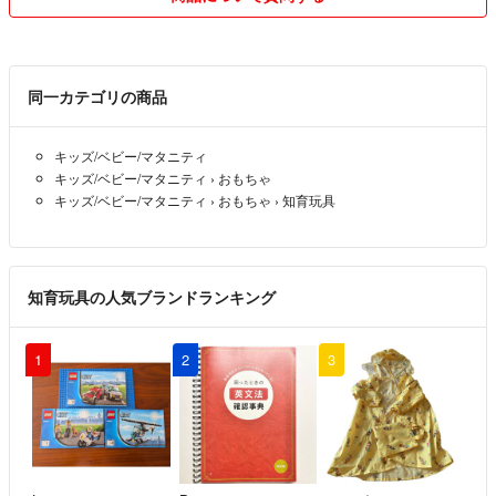
・素材は A4サイズ です
・ご準備いただくスケッチブックは B4サイズがおすすめ です
・＋500円でスケッチブックに直接印刷した完成品に変更可能です
同一カテゴリの商品
完成品を複数ご購入いただいた場合、可能な限り1冊にまとめて製本い
キッズ/ベビー/マタニティ
たします。
キッズ/ベビー/マタニティ
›
おもちゃ
別々での製本をご希望の際は、ご購入時にメッセージにてお知らせくだ
キッズ/ベビー/マタニティ
›
おもちゃ
›
知育玩具
さい。
⸻
知育玩具の人気ブランドランキング
▲まとめ買い割引（全商品共通）
・2点：100円引き
1
2
3
・3点：150円引き
・4点以上：200円引き
※ご購入前にコメントをお願いします
個別の対応はしておりません