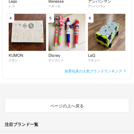
Lego
Benesse
アンパンマン
レゴ
ベネッセ
アンパンマン
⸻
4
5
6
▲発送について
・発送まで 1〜3日程度 お時間をいただいています
・「◯日までにほしい」等のご要望は
発送状況によりお約束できない場合があります
・速達対応（レターパック）可能です
KUMON
Disney
LaQ
※必ず【購入前】にコメントでご相談ください
クモン
ディズニー
ラキュー
知育玩具の人気ブランドランキング
⸻
▲ご注意
・コピー販売／模倣販売／盗作は禁止しています
ページの上へ戻る
・類似品にご注意ください
⸻
注目ブランド一覧
気になることがありましたら