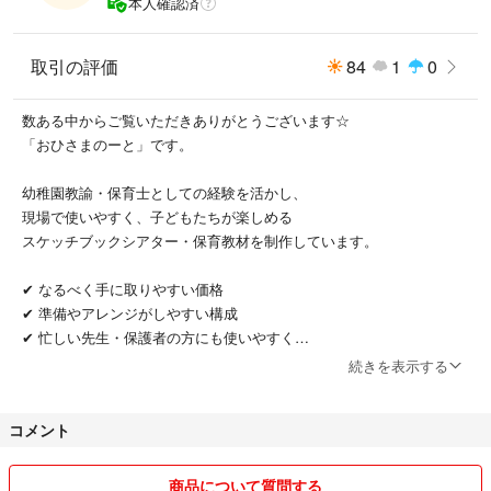
本人確認済
スケッチブックに直接印刷の場合、
できる限り1冊にまとめての発送します
取引の評価
84
1
0
数ある中からご覧いただきありがとうございます☆
#カード#ペープサート#パネルシアター#保育教材
「おひさまのーと」です。
#保育#保育園#保育所#保育士#幼稚園#幼稚園教諭
#施設#託児所#学童#児童館#保育実習
幼稚園教諭・保育士としての経験を活かし、
#手遊び#教材#導入#誕生日会#出し物
現場で使いやすく、子どもたちが楽しめる
#先生#子ども#知育玩具#クラフト#ハンドメイド
スケッチブックシアター・保育教材を制作しています。
#ひなまつり#ひな祭り#こどもの日#こどものひ
✔ なるべく手に取りやすい価格
✔ 準備やアレンジがしやすい構成
✔ 忙しい先生・保護者の方にも使いやすく
続きを表示する
を大切にしています。
コメント
⸻
▲商品について
商品について質問する