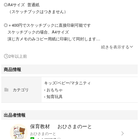
◎A4サイズ 普通紙
（スケッチブックはつきません）
◎＋400円でスケッチブックに直接印刷可能です
スケッチブックの場合、A4サイズ
演じ方メモのみコピー用紙に印刷して同封します
必ずご購入前にコメントください
続きを表示する
2年以上前
◎オリジナルで描いたイラストを自宅のプリンターで印刷しています
多少、色のカスレ、ムラが発生する場合があります
商品情報
ご理解の上、ご購入ください
キッズ/ベビー/マタニティ
◎匿名発送でのお届けです
カテゴリ
›
おもちゃ
クリアファイル→opp袋に入れ発送します
›
知育玩具
◎まとめ買いは割引いたします
出品者情報
2点→100円
保育教材 おひさまのーと
3点→150円
おひさまのーと
4点以降→200円 です