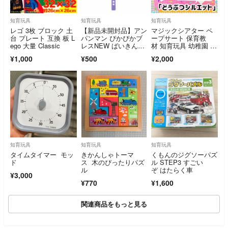
知育玩具
知育玩具
知育玩具
レゴ 3枚 ブロック 土
【新品未開封品】アン
マジックシアター ペ
台 プレート 互換 板 L
パンマン ぴかぴかブ
ープサート 保育教
ego 大量 Classic
レスNEW ばいきんま
材 知育玩具 幼稚園 パ
ん
ネルシアター
¥1,000
¥500
¥2,000
知育玩具
知育玩具
知育玩具
タイムタイマー モッ
きかんしゃトーマ
くもんのジグソーパズ
ド
ス 木のぴったりパズ
ル STEP3 すごい
ル
ぞ はたらく車
¥3,000
¥770
¥1,600
関連商品をもっと見る