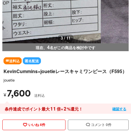
3 / 11
4
現在、
名がこの商品を検討中です
送料込
匿名配送
KevinCummins×jouetieレースキャミワンピース（F595）
jouetie
7,600
¥
送料込
11
2
条件達成でポイント最大
倍+
%還元！
確認する
いいね 4件
コメント 0件