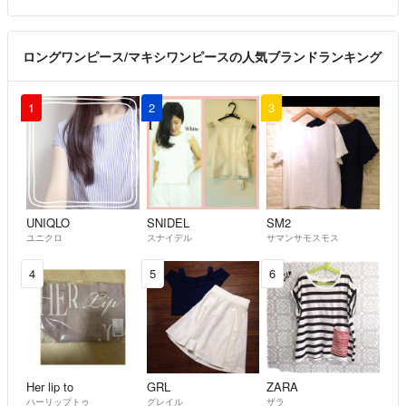
ロングワンピース/マキシワンピースの人気ブランドランキング
1
2
3
UNIQLO
SNIDEL
SM2
ユニクロ
スナイデル
サマンサモスモス
4
5
6
Her lip to
GRL
ZARA
ハーリップトゥ
グレイル
ザラ