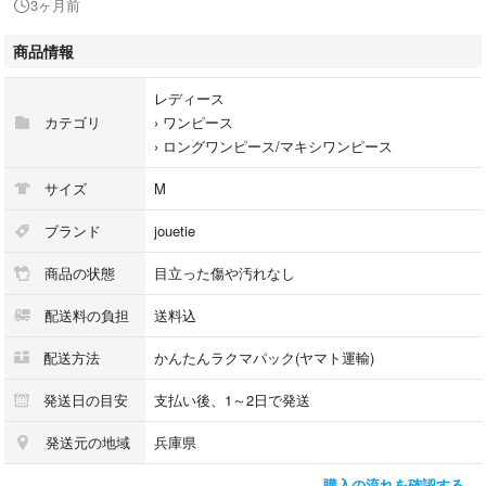
3ヶ月前
写真にてタグや実物、採寸表をご確認ください。
※必ず2枚目ご確認下さい
商品情報
【発送方法】
レディース
折りたたんで発送いたします。たたみジワはご了承ください。
カテゴリ
›
ワンピース
›
ロングワンピース/マキシワンピース
サイズ
M
ブランド
jouetie
商品の状態
目立った傷や汚れなし
配送料の負担
送料込
配送方法
かんたんラクマパック(ヤマト運輸)
発送日の目安
支払い後、1～2日で発送
発送元の地域
兵庫県
購入の流れを確認する