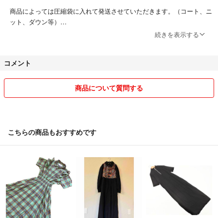
商品によっては圧縮袋に入れて発送させていただきます。（コート、ニ
ット、ダウン等）
商品をより安く提供するために実施しておりますので、ご了承下さい。
続きを表示する
基本的に、お客様都合の返品はお受けしておりません。
コメント
※サイズが違った等（素人採寸の為誤差がでてきます）そこを理解した
上でご購入をお願いします。
出品者都合で返品をお願いする場合は、匿名配送はできません。返品対
商品について質問する
応は、到着から1週間以内とさせて頂きます。
こちら喫煙者いません、ペットも飼っておりません。 細かい事が気に
なる方や神経質な方は、ご購入をご遠慮頂ければと思います。
こちらの商品もおすすめです
気になる点があればお気軽にご質問ください！
皆様との気持ちの良い取引をと心掛けておりますので、どうぞ宜しくお
願い致します♪
フォロー割あります！
フォローしコメントいただけますと100円引きさせていただきます！