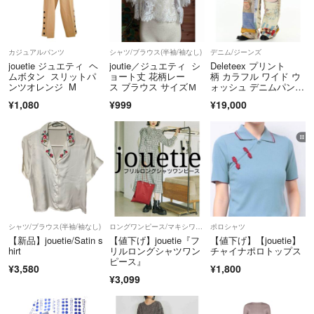
カジュアルパンツ
シャツ/ブラウス(半袖/袖なし)
デニム/ジーンズ
jouetie ジュエティ ヘ
joutie／ジュエティ シ
Deleteex プリント
ムボタン スリットパ
ョート丈 花柄レー
柄 カラフル ワイド ウ
ンツオレンジ M
ス ブラウス サイズＭ
ォッシュ デニムパン
ツ Y2K
¥1,080
¥999
¥19,000
シャツ/ブラウス(半袖/袖なし)
ロングワンピース/マキシワンピース
ポロシャツ
【新品】jouetie/Satin s
【値下げ】jouetie『フ
【値下げ】【jouetie】
hirt
リルロングシャツワン
チャイナポロトップス
ピース』
¥3,580
¥1,800
¥3,099