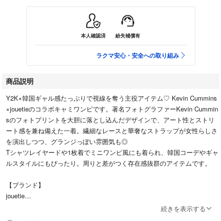
本人確認済
紛失補償有
ラクマ安心・安全への取り組み
商品説明
Y2K×韓国ギャル感たっぷりで視線を奪う主役アイテム♡ Kevin Cummins
×jouetieのコラボキャミワンピです。著名フォトグラファーKevin Cummin
sのフォトプリントを大胆に落とし込んだデザインで、アート性とストリ
ート感を兼ね備えた一着。繊細なレースと華奢なストラップが女性らしさ
を演出しつつ、グランジっぽい雰囲気も◎
Tシャツレイヤードや1枚着でミニワンピ風にも着られ、韓国コーデやギャ
ルスタイルにもぴったり。周りと差がつく存在感抜群のアイテムです。
【ブランド】
jouetie
続きを表示する
【サイズ・カラー・素材・状態】