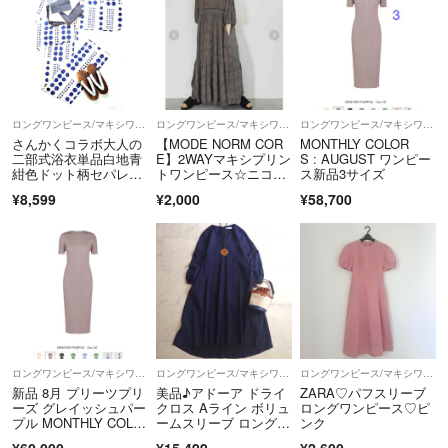
ロングワンピース/マキシワンピース
ロングワンピース/マキシワンピース
ロングワンピース/マキシワンピース
さんかくコラボ大人の
【MODE NORM COR
MONTHLY COLOR
二部式浴衣単品白地青
E】2WAYマキシプリン
S : AUGUST ワンピー
紺色ドット柄セパレー
トワンピース☆ニコア
ス新品3サイズ
トワンピース浴衣
ンド☆Ｌ☆コモン柄
¥8,599
¥2,000
¥58,700
ロングワンピース/マキシワンピース
ロングワンピース/マキシワンピース
ロングワンピース/マキシワンピース
新品 8月 プリーツプリ
美品♪アドーア ドライ
ZARA♡パフスリーブ
ーズ グレイッシュパー
クロス Aライン ボリュ
ロングワンピース♡ピ
プル MONTHLY COLO
ームスリーブ ロングワ
ンク
RS
ンピース
¥60,000
¥15,499
¥2,600