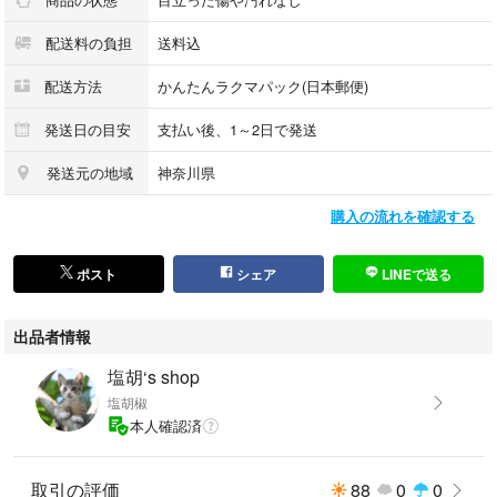
配送料の負担
送料込
配送方法
かんたんラクマパック(日本郵便)
発送日の目安
支払い後、1～2日で発送
発送元の地域
神奈川県
購入の流れを確認する
ポスト
シェア
LINEで送る
出品者情報
塩胡‘s shop
塩胡椒
本人確認済
取引の評価
88
0
0