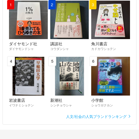
1
2
3
ダイヤモンド社
講談社
角川書店
ダイヤモンドシャ
コウダンシャ
カドカワショテン
4
5
6
岩波書店
新潮社
小学館
イワナミショテン
シンチョウシャ
ショウガクカン
人文/社会の人気ブランドランキング