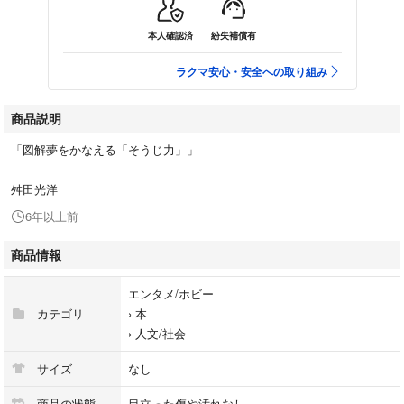
本人確認済
紛失補償有
ラクマ安心・安全への取り組み
商品説明
「図解夢をかなえる「そうじ力」」
舛田光洋
6年以上前
商品情報
エンタメ/ホビー
カテゴリ
›
本
›
人文/社会
サイズ
なし
商品の状態
目立った傷や汚れなし