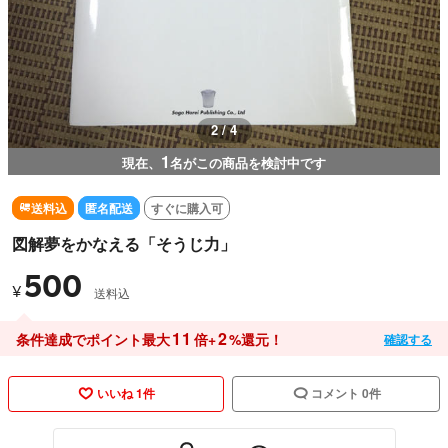
2 / 4
1
現在、
名がこの商品を検討中です
送料込
匿名配送
すぐに購入可
図解夢をかなえる「そうじ力」
500
¥
送料込
11
2
条件達成でポイント最大
倍+
%還元！
確認する
いいね 1件
コメント 0件