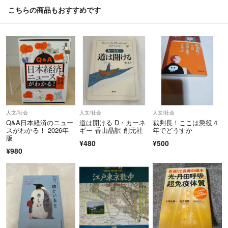
こちらの商品もおすすめです
人文/社会
人文/社会
人文/社会
Q&A日本経済のニュー
道は開ける D・カーネ
裁判長！ここは懲役４
スがわかる！ 2026年
ギー 香山晶訳 創元社
年でどうすか
版
¥480
¥500
¥980