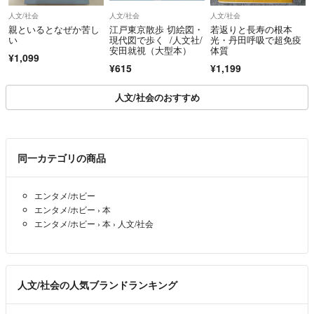
人文/社会
人文/社会
人文/社会
親といるとなぜか苦し
江戸東京散歩 切絵図・
若返りと長寿の根本
い
現代図で歩く /人文社/
光・丹田呼吸で超免疫
安田就視（大型本）
体質
¥1,099
¥615
¥1,199
人文/社会のおすすめ
同一カテゴリの商品
エンタメ/ホビー
エンタメ/ホビー
›
本
エンタメ/ホビー
›
本
›
人文/社会
人文/社会の人気ブランドランキング