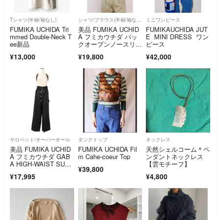
Tシャツ(半袖/袖なし)
シャツ/ブラウス(半袖/袖なし)
ミニワンピース
FUMIKA UCHIDA Tri
美品 FUMIKA UCHID
FUMIKAUCHIDA JUT
mmed Double-Neck T
A フミカウチダ バッ
E MINI DRESS ワン
ee新品
クオープンノースリー
ピース
ブブラウス36 ブラウ
¥13,000
¥19,800
¥42,000
ン シルク混 日本 ベス
ト ビスチェ
サロペット/オーバーオール
タンクトップ
ネックレス
美品 FUMIKA UCHID
FUMIKA UCHIDA Fil
天然シェルコーム＊ペ
A フミカウチダ GAB
m Cahe-coeur Top
ンダントネックレス
A HIGH-WAIST SUSP
【雲モチーフ】
¥39,800
ENDER PANT サスペ
¥17,995
¥4,800
ンダーパンツ FU-E-P
T005 サイズ36 ブラッ
ク レディース 古着 中
古 USED