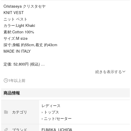
Cristaseya クリスタセヤ
KNIT VEST
ニット ベスト
カラー:Light Khaki
素材:Cotton 100%
サイズ:M size
採寸:身幅 約55cm,着丈 約43cm
MADE IN ITALY
定価: 52,800円 (税込)
続きを表示する
人気ブランド Cristaseya クリスタセヤ の表情のあるミドルゲージのニッ
1年以上前
トベストがお洒落な1着です☆お好みの シャツ や Tee などのトップス
や ワンピース などといった様々なアイテムに重ねて完成度の高いスタイ
商品情報
リングをお楽しみ頂けます◎人気アイテムのためすぐに完売しておりまし
た。1度のみの使用なので美品で御座います。サイズは人気のMサイズで
レディース
す☆春夏アイテム先取り早い者勝ちです！ブランドタグ御座いますのでお
カテゴリ
›
トップス
付け致します☆
›
ニット/セーター
★何かご質問などがありましたらお気軽にコメントして下さい★送料は無
ブランド
FUMIKA_UCHIDA