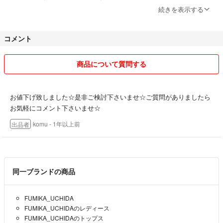
す。
続きを表示する
個人出品なので、出品商品はすべて1点ずつのみになっております。
コメント
ご不明な点やご質問、ご相談などが御座いました際には、どんなことで
もお気軽に何度でもご連絡を下さいませ。
商品について質問する
★現在アパレルアイテム出品ブラン FUMIKA_UCHIDA フミカウチダ Cr
istaseya クリスタセヤ を出品しております。是非ご覧下さいませ★
お値下げ致しました☆是非ご検討下さいませ☆ご質問がありましたら
お気軽にコメント下さいませ☆
皆様とのご縁を心よりお待ちしております。
komu
- 1年以上前
出品者
どうぞ宜しくお願い致します。
同一ブランドの商品
FUMIKA_UCHIDA
FUMIKA_UCHIDAのレディース
FUMIKA_UCHIDAのトップス