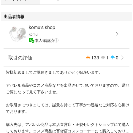
料です★
★他に fumikauchida を出品してます★
出品者情報
お届けの際には大切に丁寧にお送りさせて頂きます。迅速な対応に心掛け
komu's shop
ております。どうぞ皆様宜しくお願い致します。
komu
本人確認済
#Cristaseya #クリスタセヤ #seya #セヤ #fumikauchida #フミカウチダ #d
riesvannoten #jonnlynx #ジョンリンクス #superAmarket #pelleq #ペレッ
ク #tomorrowland #AURALEE #オーラリー #junmikami #ジュンミカミ #チ
取引の評価
133
1
0
ャリータ #bode #jantiqu #mame #マメ #therow #ザロウ #PHOEBEPHIL
O #フィービー #gabrielacollgarments #RonHerman #ロンハーマン #Maiso
皆様初めましてご覧頂きましてありがとう御座います。
nMargiela #メゾンマルジェラ #commedesgarcons #ギャルソン #CELIN
E #セリーヌ #Maryam #マリアム #comoli #コモリ #baserange #ベースレ
アパレル商品やコスメ商品などを出品させて頂いておりますので、是非
ンジ #arrows #アローズ #roku #ロク #hyke #ハイク #beams #ビームス #s
ご覧になって見て下さいませ。
acai #サカイ #Shinzon #holiday #journalstandard #nowos #enfold #acne
お取引きにつきましては、誠意を持って丁寧かつ迅速なご対応を心掛け
ております。
購入先は、アパレル商品は本店直営店・正規セレクトショップにて購入
しております。コスメ商品は百貨店コスメコーナーにて購入しておりま