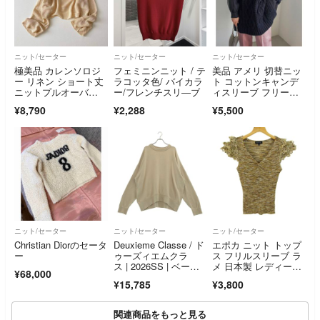
ニット/セーター
ニット/セーター
ニット/セーター
極美品 カレンソロジ
フェミニンニット / テ
美品 アメリ 切替ニッ
ー リネン ショート丈
ラコッタ色/ バイカラ
ト コットンキャンデ
ニットプルオーバ
ー/フレンチスリ―ブ
ィスリーブ フリーサ
ー ベージュ F
イズ 黒ハイネック
¥8,790
¥2,288
¥5,500
ニット/セーター
ニット/セーター
ニット/セーター
Christian Diorのセータ
Deuxieme Classe / ド
エポカ ニット トップ
ー
ゥーズィエムクラ
ス フリルスリーブ ラ
ス | 2026SS | ベーシ
メ 日本製 レディー
¥68,000
ック ニット | ベージ
ス ITL40サイズ ブラ
¥15,785
¥3,800
ュ | レディース
ウン EPOCA
関連商品をもっと見る