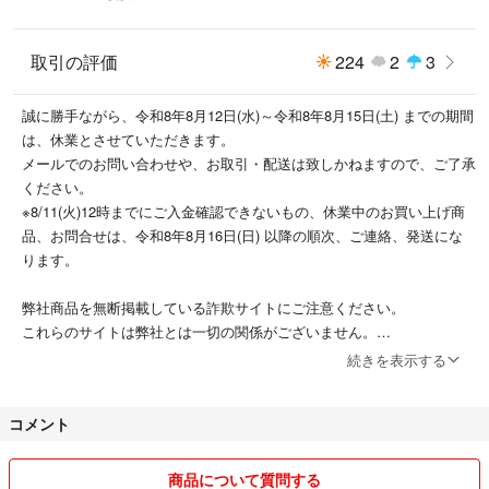
取引の評価
224
2
3
誠に勝手ながら、令和8年8月12日(水)～令和8年8月15日(土) までの期間
は、休業とさせていただきます。
メールでのお問い合わせや、お取引・配送は致しかねますので、ご了承
ください。
※8/11(火)12時までにご入金確認できないもの、休業中のお買い上げ商
品、お問合せは、令和8年8月16日(日) 以降の順次、ご連絡、発送にな
ります。
弊社商品を無断掲載している詐欺サイトにご注意ください。
これらのサイトは弊社とは一切の関係がございません。
入力した個人情報が悪用されたり、代金を支払っても商品が送られてこ
続きを表示する
ない等の詐欺被害につながる恐れがございます、ご注意ください。
コメント
株式会社PSFが運営する、ラクマ公式ショップです。​​
適格請求書発行事業者登録番号（T7020001090643）
商品について質問する