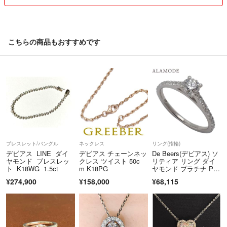
◆商品のグレードについて◆​​
商品ページに記載しているグレードの基準は下記のとおりです。​​
【S】​​
こちらの商品もおすすめです
未使用品（新品同様の状態）​​
【SA】​​
​​ほとんど使用感の無い状態
【A】​​
僅かに使用感はあるが目立つ汚れは無い​​状態
【AB】​​
目立つ傷や擦り傷等があり、明らかな使用感がある状態​​
【B】​​
目に見えてダメージがあり、激しい損傷または破損している状態​​
ブレスレット/バングル
ネックレス
リング(指輪)
デビアス LINE ダイ
デビアス チェーンネッ
De Beers(デビアス) ソ
■オーダーいただいてから在庫確認をさせていただくため、キャンセル
ヤモンド ブレスレッ
クレス ツイスト 50c
リティア リング ダイ
ト K18WG 1.5ct
m K18PG
ヤモンド プラチナ Pt9
させていただく場合があります■ ​​
50 3(43)号 2.0g リン
¥274,900
¥158,000
¥68,115
グ・指輪 ジュエリ
ー シルバー銀 レディ
◆補償について◆​​
ース 40802162708【中
①不具合時、受け取り後3日以内にご連絡を頂けた場合に限り返品可
古】【アラモード】