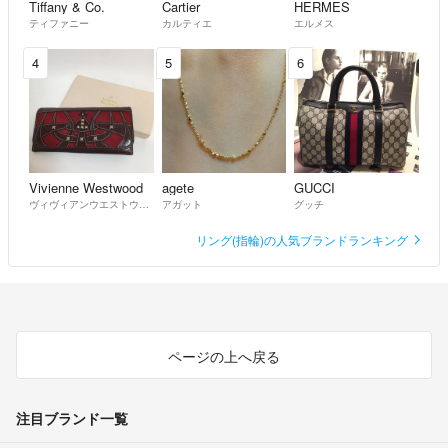
Tiffany & Co.
Cartier
HERMES
ティファニー
カルティエ
エルメス
4
5
6
Vivienne Westwood
agete
GUCCI
ヴィヴィアンウエストウッド
アガット
グッチ
リング(指輪)の人気ブランドランキング
ページの上へ戻る
注目ブランド一覧