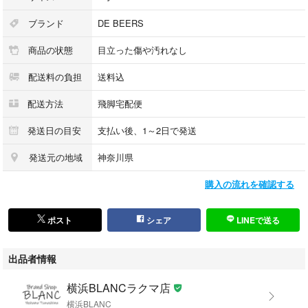
●営業時間：10:00〜19:00（毎週水曜日定休、年末年始休業、夏季休業）
●休業日及び営業時間外にお買い上げいただいた場合、メール等の連絡が
ブランド
DE BEERS
翌営業日になります。
商品の状態
目立った傷や汚れなし
※担当の者が休みの場合、返答が遅れる場合がございます、あわせてご了
承ください。
配送料の負担
送料込
配送方法
飛脚宅配便
発送日の目安
支払い後、1～2日で発送
発送元の地域
神奈川県
購入の流れを確認する
ポスト
シェア
LINEで送る
出品者情報
横浜BLANCラクマ店
横浜BLANC