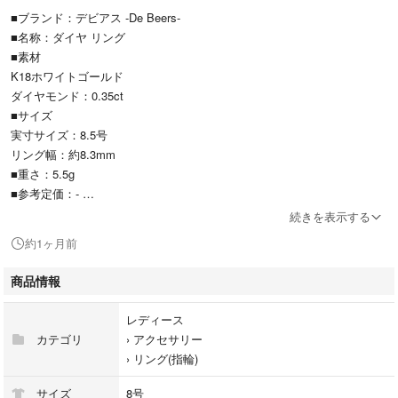
■ブランド：デビアス -De Beers-
■名称：ダイヤ リング
■素材
K18ホワイトゴールド
ダイヤモンド：0.35ct
■サイズ
実寸サイズ：8.5号
リング幅：約8.3mm
■重さ：5.5g
■参考定価：-
■付属品：箱・鑑別書
続きを表示する
■状態：中古A品【美品】
約1ヶ月前
磨き仕上げ済みですので目立つキズや汚れもなくキレイな状態です。
■商品番号：G04-3250
商品情報
■備考：詳細な状態やご不明な点は、ご注文前にお気軽にお問い合わせく
ださい。
レディース
TEL:0120-782-740
カテゴリ
›
アクセサリー
■色について:ご覧いただくモニターによってお色が異なって見える場合が
›
リング(指輪)
ございます。予めご了承ください。
■注意事項
サイズ
8号