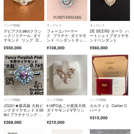
◆よくある質問◆​​
［マイページ(サイドメニュー) > ヘルプ・その他 > 公式ガイドの【ラ
クマ公式ショップについて】を選択］​​
リング(指輪)
ネックレス
ネックレス
デビアス0.98ctクラシ
フォーエバーマー
DE BEERS オーラ ハ
ックソリテール ダイ
ク プラチナ ダイヤモ
ートシェイプダイヤモ
◆お問い合わせ◆ ​
ヤモンド リング DeB
ンド ペンダントネック
ンドペンダント
eers
レス
商品詳細ページ、または取引ページよりお問い合わせボタン押下＞問い
¥550,000
¥108,000
¥560,000
合わせフォームよりお問い合わせください。​
＊お問い合わせいただく際は以下のコードを必ず記載の上お問い合わせ
ください。 ​
問い合わせコード：MO001 ​"
こちらのアカウントはラクマ公式パートナーの株式会社PSFによって運
営されています。
リング(指輪)
リング(指輪)
リング(指輪)
JG221★最高級 大粒ピ
k18PGあこや真珠天然
カルティエ Cartier C
▼特商法
https://fril.jp/ts/official/law/tun/
ンクダイヤモンド 0.56
ダイヤモンドV字リン
ハート
▼返品特約
https://fril.jp/ts/official/law/tun/#return_policy
9ct プラチナリング ソ
グ
¥315,000
付
¥268,000
¥210,000