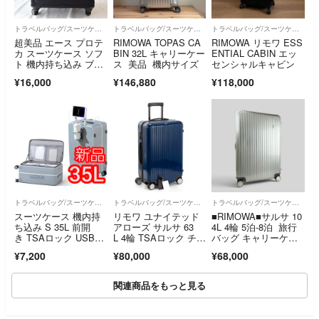
トラベルバッグ/スーツケース
トラベルバッグ/スーツケース
トラベルバッグ/スーツケース
超美品 エース プロテ
RIMOWA TOPAS CA
RIMOWA リモワ ESS
カ スーツケース ソフ
BIN 32L キャリーケー
ENTIAL CABIN エッ
ト 機内持ち込み ブラ
ス 美品 機内サイズ
センシャルキャビン
ック
¥16,000
¥146,880
¥118,000
トラベルバッグ/スーツケース
トラベルバッグ/スーツケース
トラベルバッグ/スーツケース
スーツケース 機内持
リモワ ユナイテッド
■RIMOWA■サルサ 10
ち込み S 35L 前開
アローズ サルサ 63
4L 4輪 5泊-8泊 旅行
き TSAロック USB充
L 4輪 TSAロック チェ
バッグ キャリーケー
電 グレー
ックインM グロスダ
ス
¥7,200
¥80,000
¥68,000
ークブルー 濃青色 ス
ーツケース
関連商品をもっと見る