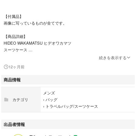
【付属品】
画像に写っているものが全てです。
【商品詳細】
HIDEO WAKAMATSU ヒデオワカマツ
スーツケース
続きを表示する
ブラック
12ヶ月前
※色は主観で判断しておりますので目安程度にお考え下さい。
商品情報
メンズ
カテゴリ
›
バッグ
●スレ傷や汚れがある場合はその一部分のみ撮影を行っております。
›
トラベルバッグ/スーツケース
画像に写っていない箇所にも同じようなスレ傷や汚れがある場合がござい
ます。
使用感の少ない商品であっても一度人の手に渡った中古品であることにご
出品者情報
理解の上ご購入をお願い致します。