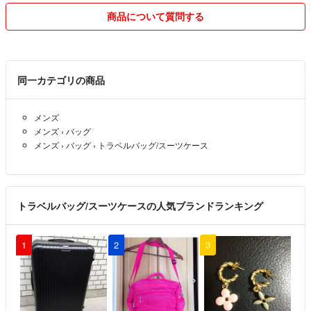
当店では複数の商品を出品中です。
その場合、弊社の配送システムの関係で、発送までに【4～7営業日】
商品について質問する
本アイテム以外をお探しの方は検索窓に【リサイクルティファナラクマ
程度のお時間をいただくことをご了承ください。
店】で検索いただくと商品一覧が検索いただけます！
※商品により、1～2営業日で配送できる場合もございます。
#リサイクルティファナラクマ店
【他のアイテムを探す】
同一カテゴリの商品
複数の商品を出品中！
本アイテム以外をお探しの方は【リサイクルティファナラクマ店】で検
メンズ
索いただくと商品一覧が検索いただけます！
メンズ
›
バッグ
メンズ
›
バッグ
›
トラベルバッグ/スーツケース
【返品について】
ご購入後のお客様都合によるキャンセル・返品はお受けしておりませ
ん。
サイズや商品状態をよくご確認いただき、ご了承の上ご購入をお願いし
トラベルバッグ/スーツケースの人気ブランドランキング
ます。
商品に明らかな不具合が発覚した上でご返品をご希望の場合は、評価前
に取引メッセージにてご連絡をお願い致します。評価後のご返品はお受
1
2
3
けしておりません。
※また、発送後の受取拒否は別途送料の請求とします。
【ティファナとは？】