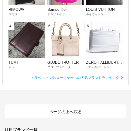
都内・さいたまに10店舗以上を展開しているリサイクルショップ
RIMOWA
Samsonite
LOUIS VUITTON
「良い品物を安く提供」をモットーに出品中！
リモワ
サムソナイト
ルイヴィトン
【適格請求書(インボイス番号記載書類)の発行について】
4
5
6
適格請求書が必要な場合は別途お申し付けください。
A4用紙にて発行したものを商品の発送とともに同封させていただきま
す。
基本的にはPDFデータによるメール送信は行っておりませんので、ご了
承ください。
TUMI
GLOBE-TROTTER
ZERO HALLIBURTON
【配送方法】
トゥミ
グローブトロッター
ゼロハリバートン
ヤマト運輸 宅急便の配送となります。
トラベルバッグ/スーツケースの人気ブランドランキング
※匿名配送ではございません。
＝＝＝＝＝＝＝＝＝＝＝＝＝＝
こちらのアカウントはラクマ公式パートナーの株式会社ゼロプラスによ
って運営されています。
ページの上へ戻る
▼特商法
https://fril.jp/ts/official/law/a363/
▼返品特約
注目ブランド一覧