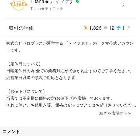
Tifana★ティファナ
【外側】スレ、汚れ有。 -
Tifana★ティファナ
【内側】 -
取引の評価
1,326
12
1
【管理番号】
240001123997
株式会社ゼロプラスが運営する 「ティファナ」のラクマ公式アカウン
トです。
■実店舗との併用販売商品に関して■
【定休日について】
出品中の商品は実店舗との併用販売品を行っているものもございます。
日曜定休日の為 全ての業務対応ができかねますのでご了承ください。
その場合、弊社の配送システムの関係で、発送までに【4～7営業日】程度
翌営業日以降の順次ご対応となります。
のお時間をいただくことをご了承ください。
※商品により、1～2営業日で配送できる場合もございます。
【お値下げについて】
当店では不定期に価格改定(お値下げ)を実施しております。
【お値下げについて】
それに伴い、お値引き等、価格の交渉についてはお断りさせていただい
※当店では不定期に価格改定(お値下げ)を実施しております。
ております。
続きを表示する
誠に恐れ入りますが、それに伴い、お値引き等、価格の交渉についてはお
※値下げ交渉に関するご質問にはお答えしておりません。
断りさせていただいております。
コメント
【実店舗との併用販売商品に関して】
【他のアイテムを探す】
出品中の商品は実店舗との併用販売品を行っているものもございます。