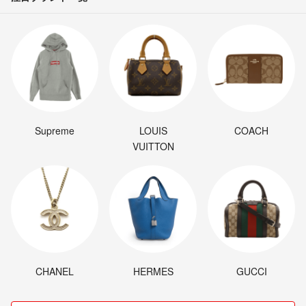
https://fril.jp/ts/official/law/a363/#return_policy
Supreme
LOUIS
COACH
VUITTON
CHANEL
HERMES
GUCCI