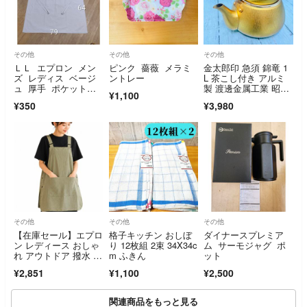
その他
その他
その他
ＬＬ エプロン メン
ピンク 薔薇 メラミ
金太郎印 急須 錦竜 1
ズ レディス ベージ
ントレー
L 茶こし付き アルミ
ュ 厚手 ポケット付
製 渡邊金属工業 昭和
¥1,100
き
レトロ
¥350
¥3,980
その他
その他
その他
【在庫セール】エプロ
格子キッチン おしぼ
ダイナースプレミア
ン レディース おしゃ
り 12枚組 2束 34X34c
ム サーモジャグ ポ
れ アウトドア 撥水 作
m ふきん
ット
業用 カフェ
¥2,851
¥1,100
¥2,500
関連商品をもっと見る