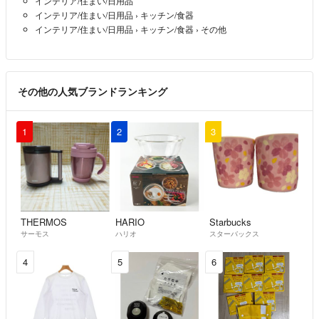
インテリア/住まい/日用品
インテリア/住まい/日用品
›
キッチン/食器
インテリア/住まい/日用品
›
キッチン/食器
›
その他
その他の人気ブランドランキング
1
2
3
THERMOS
HARIO
Starbucks
サーモス
ハリオ
スターバックス
4
5
6