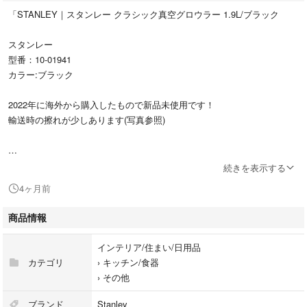
「STANLEY｜スタンレー クラシック真空グロウラー 1.9L/ブラック
スタンレー
型番：10-01941
カラー:ブラック
2022年に海外から購入したもので新品未使用です！
輸送時の擦れが少しあります(写真参照)
#スタンレー
続きを表示する
#10-01941
4ヶ月前
#インテリア/住まい/日用品
#キッチン/食器
商品情報
インテリア/住まい/日用品
カテゴリ
›
キッチン/食器
›
その他
ブランド
Stanley