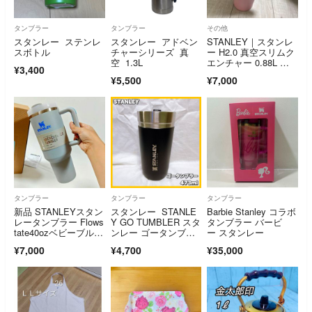
タンブラー
タンブラー
その他
スタンレー ステンレ
スタンレー アドベン
STANLEY｜スタンレ
スボトル
チャーシリーズ 真
ー H2.0 真空スリムク
空 1.3L
エンチャー 0.88L ロ
¥3,400
ーズ
¥5,500
¥7,000
タンブラー
タンブラー
タンブラー
新品 STANLEYスタン
スタンレー STANLE
Barbie Stanley コラボ
レータンブラー Flows
Y GO TUMBLER スタ
タンブラー バービ
tate40ozベビーブルー
ンレー ゴータンブラ
ー スタンレー
STANLEY
ー 473ml ブラック
¥7,000
¥4,700
¥35,000