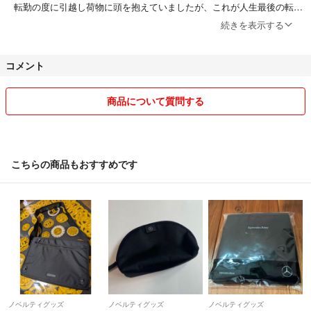
転勤の度に引越し荷物に頭を抱えていましたが、これが人生最後の転勤
になるかも知れないので
続きを表示する
本格的な断捨離&終活をするつもりでラクマに出品しております。
コメント
思い出は沢山あるけど「あの世までは持って行けない！」この言葉をス
ローガンに本気で挑もうと考えております。
商品について質問する
主にクローゼットに眠っているファッション、雑誌、主人のゴルフ用
品など出品しております。
基本、発送は郵便局を利用しています。
こちらの商品もおすすめです
お取引きが週末になると
商品の到着は週明けになります。（速達以外は、土日郵便配達はしてい
ません。）
ご理解の程よろしくお願い致します♪
ご縁がありましたら誠心誠意対応し、気持ちの良いお取引が出来るよう
に心掛けたいと思っています。
たま〜に気まぐれで価格改定しておりま〜す！
ノベルティグッズ
ノベルティグッズ
ノベルティグッズ