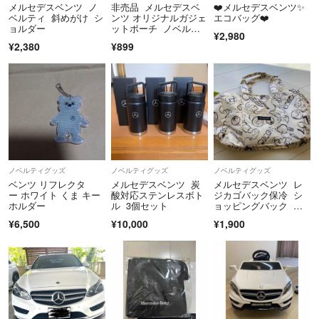
メルセデスベンツ ノ
非売品 メルセデスベ
❤️メルセデスベンツ✨
※外装材にショッパーズバッグなど使用する場合があります。
ベルティ 斜めがけ シ
ンツ オリジナルガジェ
エコバッグ❤️
ョルダー
ットポーチ ノベルテ
¥2,980
ィ
¥2,380
¥899
ノベルティグッズ
ノベルティグッズ
ノベルティグッズ
ベンツ リフレクタ
メルセデスベンツ 炭
メルセデスベンツ レ
ー ホワイト くま キー
酸対応ステンレスボト
ジカゴバック保冷 シ
ホルダー
ル 3個セット
ョッピングバック エ
コバッグ
¥6,500
¥10,000
¥1,900