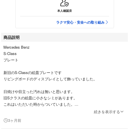
本人確認済
ラクマ安心・安全への取り組み
商品説明
Mercedes Benz
S-Class
プレート
新旧のS-Classの絵皿プレートです
リビングボードのディスプレイとして飾っていました。
日焼けや目立った汚れは無いと思います。
旧Sクラスの絵皿に小さなシミがあります。
これはいただいた時からついていました。
新Sクラスの絵皿裏にシミがあります。
続きを表示する
これはリビングボードの木製のシミと思われますので画像でご確認下さ
3ヶ月前
い。