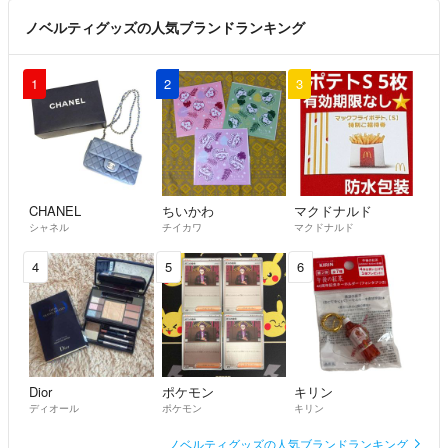
ノベルティグッズの人気ブランドランキング
1
2
3
CHANEL
ちいかわ
マクドナルド
シャネル
チイカワ
マクドナルド
4
5
6
Dior
ポケモン
キリン
ディオール
ポケモン
キリン
ノベルティグッズの人気ブランドランキング