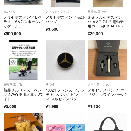
車/バイク
ノベルティグッズ
三輪車/乗り物
メルセデスベンツ Eク
メルセデスベンツ 保冷
SIS メルセデスベン
ラス。AMGスポーツパ
バッグ
ツ AMG GT-R 電動乗
ッケージ。
用カー 白BBH-011-R
¥3,500
¥900,000
¥39,000
三輪車/乗り物
その他
ノベルティグッズ
新品メルセデス・ベン
40024 フランス フレン
メルセデスベンツ オ
ツ 2WAY乗用玩具 ホワ
チ ピンバッジ ピン
リジナルワインセーバ
イト
ズ メルセデスベン
ー
ツ エンブレム
¥5,000
¥1,999
¥1,150