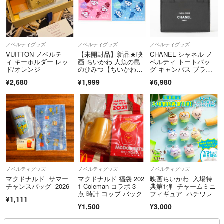
ノベルティグッズ
ノベルティグッズ
ノベルティグッズ
VUITTON ノベルテ
【未開封品】新品★映
CHANEL シャネル ノ
ィ キーホルダー レッ
画 ちいかわ 人魚の島
ベルティ トートバッ
ド/オレンジ
のひみつ【ちいかわ＆
グ キャンバス ブラッ
ハチワレ】セブン限定
ク
¥2,680
¥1,999
¥6,980
★オリジナル★マルチ
クリーナー★2点セッ
ト
ノベルティグッズ
ノベルティグッズ
ノベルティグッズ
マクドナルド サマー
マクドナルド 福袋 202
映画ちいかわ 入場特
チャンスバッグ 2026
1 Coleman コラボ 3
典第1弾 チャームミニ
点 時計 コップ バック
フィギュア ハチワレ
¥1,111
¥1,500
¥3,000