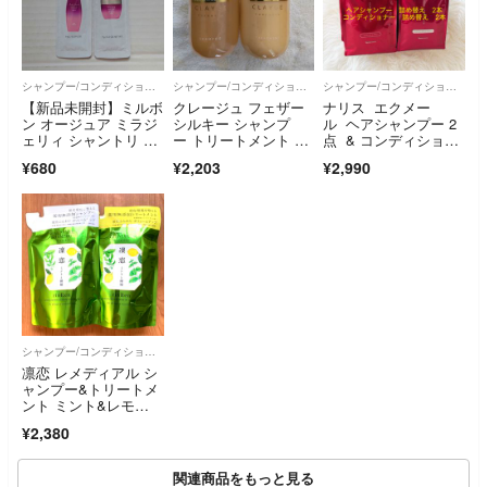
シャンプー/コンディショナーセット
シャンプー/コンディショナーセット
シャンプー/コンディショナーセット
【新品未開封】ミルボ
クレージュ フェザー
ナリス エクメー
ン オージュア ミラジ
シルキー シャンプ
ル ヘアシャンプー 2
ェリィ シャントリ 9
ー トリートメント 2
点 & コンディショナ
ミリセット
個 匿名配送
ー 2点 詰め替え用合
¥680
¥2,203
¥2,990
計4点
シャンプー/コンディショナーセット
凛恋 レメディアル シ
ャンプー&トリートメ
ント ミント&レモ
ン 詰め替え
¥2,380
関連商品をもっと見る