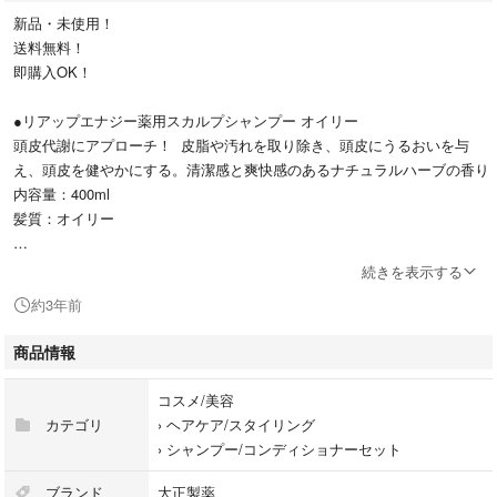
新品・未使用！
送料無料！
即購入OK！
●リアップエナジー薬用スカルプシャンプー オイリー
頭皮代謝にアプローチ！ 皮脂や汚れを取り除き、頭皮にうるおいを与
え、頭皮を健やかにする。清潔感と爽快感のあるナチュラルハーブの香り
内容量：400ml
髪質：オイリー
●リアップエナジー薬用スカルプパックコンディショナートリートメント
続きを表示する
頭皮にやわらかさとうるおいを与え、健やかな髪へ。頭皮と髪をパサつき
約3年前
やゴワつきから守る。清潔感と爽快感のあるナチュラルハーブの香り
内容量；400ml
商品情報
髪質：全髪質対応
コスメ/美容
これ以上のお値下げはできないです。
カテゴリ
›
ヘアケア/スタイリング
›
シャンプー/コンディショナーセット
ブランド
大正製薬