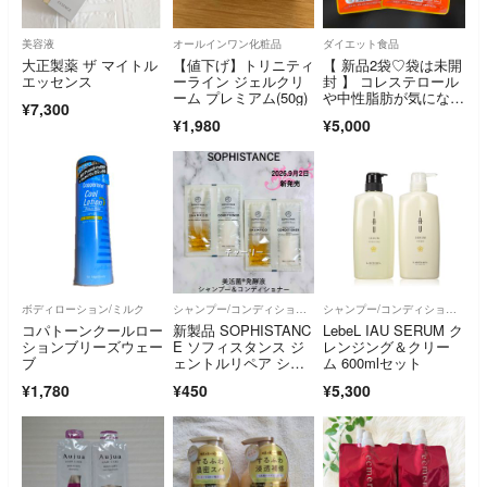
美容液
オールインワン化粧品
ダイエット食品
大正製薬 ザ マイトル
【値下げ】トリニティ
【 新品2袋♡袋は未開
エッセンス
ーライン ジェルクリ
封 】 コレステロール
ーム プレミアム(50g)
や中性脂肪が気になる
¥7,300
方のタブレット
¥1,980
¥5,000
ボディローション/ミルク
シャンプー/コンディショナーセット
シャンプー/コンディショナーセット
コパトーンクールロー
新製品 SOPHISTANC
LebeL IAU SERUM ク
ションブリーズウェー
E ソフィスタンス ジ
レンジング＆クリー
ブ
ェントルリペア シャ
ム 600mlセット
ンプー コンディショ
¥1,780
¥450
¥5,300
ナー サンプル 美容
液 発酵液 無添加