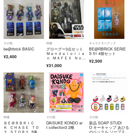
その他
特撮
キャラクターグッズ
be@rbrick BASIC
グローグー3点セット
BE@RBRICK SERIE
Ｍａｎｄａｌｏｒｉａ
S 51 4個セット
¥2,400
ｎ ＭＡＦＥＸ Ｎｏ．
¥2,500
２００ Ｔ
¥31,000
特撮
その他
その他
ＢＥ＠ＲＢＲＩＣ
DAISUKE KONDO ar
新品 SOAP STUDI
Ｋ ＣＨＡＳＥ ＴＯ
t collection3 2種
O キーキャップ あひる
Ｙ ＳＴＯＲＹ 5体セ
のペックル ソープスタ