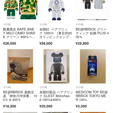
その他
その他
その他
数量限定 BAPE BAB
未開封 ベアブリッ
BE@RBRICK グリー
Y MILO CAMO SHAR
ク 1000％ （東京2020
ティング 結婚 PLUS 4
K グリーン 400%ベア
オリンピックエンブレ
00％
ブリック/未使用
ム）
¥26,000
¥58,000
¥25,800
その他
その他
その他
BE@RBRICK 葛飾北
未開封新品 ベアブリッ
MEDICOM TOY BE@
斎「神奈川沖浪裏」 10
ク ILLEST Motorhea
RBRICK TOKYO ME
0％ & 400％
d 100%&400%
R 100%
¥18,500
¥20,000
¥3,300