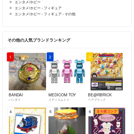
エンタメ/ホビー
エンタメ/ホビー
›
フィギュア
エンタメ/ホビー
›
フィギュア
›
その他
その他の人気ブランドランキング
1
2
3
BANDAI
MEDICOM TOY
BE@RBRICK
バンダイ
メディコムトイ
ベアブリック
4
5
6