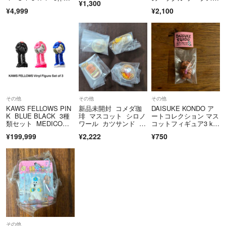
¥1,300
ット トイストーリー
ジオ
¥4,999
¥2,100
その他
その他
その他
KAWS FELLOWS PIN
新品未開封 コメダ珈
DAISUKE KONDO ア
K BLUE BLACK 3種
琲 マスコット シロノ
ートコレクション マス
類セット MEDICOM T
ワール カツサンド モ
コットフィギュア3 ku
OY フィギュア カウズ
ーニング カフェオー
ma
¥199,999
¥2,222
¥750
レ 4種セット
その他