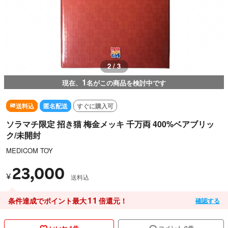
3 / 3
1
現在、
名がこの商品を検討中です
送料込
匿名配送
すぐに購入可
ソラマチ限定 招き猫 梅金メッキ 千万両 400%ベアブリッ
ク/未開封
MEDICOM TOY
23,000
¥
送料込
11
条件達成でポイント最大
倍還元！
確認する
いいね 1件
コメント 0件